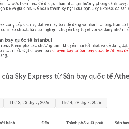
ến mơ ước hoàn hảo để đi dạo nhàn nhã, tận hưởng phong cảnh tuyệt 
bạn bè và gia đình. Để hoàn thành kỳ nghỉ của bạn, Sky Express đã sẵn
rpaz cung cấp dịch vụ đặt vé máy bay dễ dàng và nhanh chóng. Bạn có 
 cú nhấp chuột, hãy trải nghiệm chuyến bay tuyệt vời và đáng nhớ nhất
n bay quốc tế Istanbul
irpaz. Khám phá các chương trình khuyến mãi tốt nhất và dễ dàng đặt c
bay tốt nhất. Đặt chuyến bay
chuyến bay từ Sân bay quốc tế Athens đế
bằng.
y của Sky Express từ Sân bay quốc tế Ath
Thứ 3, 28 thg 7, 2026
Thứ 4, 29 thg 7, 2026
hởi hành
Đến
Thành phố xuất phát
Sân bay