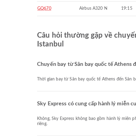
GQ670
Airbus A320 N
19:15
Câu hỏi thường gặp về chuyến
Istanbul
Chuyến bay từ Sân bay quốc tế Athens đế
Thời gian bay từ Sân bay quốc tế Athens đến Sân b
Sky Express có cung cấp hành lý miễn c
Không, Sky Express không bao gồm hành lý miễn phí cho các chuyến bay Nội địa & Quốc tế từ Sân bay quốc tế Athens đến Sân bay quốc tế Istanbul. Bạn cần mua hành lý
riêng.