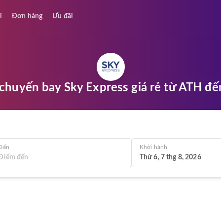
i
Đơn hàng
Ưu đãi
chuyến bay Sky Express giá rẻ từ ATH đế
Đến
Khởi hành
Thứ 6, 7 thg 8, 2026