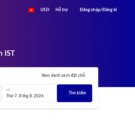
USD
Hỗ trợ
Đăng nhập/Đăng kí
n IST
Xem danh sách đặt chỗ
Về
Tìm kiếm
Thứ 7, 8 thg 8, 2026