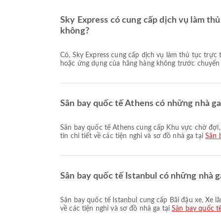
Sky Express có cung cấp dịch vụ làm thủ
không?
Có, Sky Express cung cấp dịch vụ làm thủ tục trực tuyến cho chuyến bay từ Sân bay quốc tế Athens đến Sân bay quốc tế Istanbul. Bạn có thể làm thủ tục qua trang web
hoặc ứng dụng của hãng hàng không trước chuyến 
Sân bay quốc tế Athens có những nhà ga 
Sân bay quốc tế Athens cung cấp Khu vực chờ đợi, Cửa hàng miễn thuế, Xe lửa cùng nhiều tiện ích khác nhằm nâng cao trải nghiệm du lịch của bạn. Bạn có thể xem thông
tin chi tiết về các tiện nghi và sơ đồ nhà ga tại
Sân 
Sân bay quốc tế Istanbul có những nhà ga
Sân bay quốc tế Istanbul cung cấp Bãi đậu xe, Xe lăn, Dịch vụ đổi tiền cùng nhiều tiện ích khác nhằm nâng cao trải nghiệm du lịch của bạn. Bạn có thể xem thông tin chi tiết
về các tiện nghi và sơ đồ nhà ga tại
Sân bay quốc tế