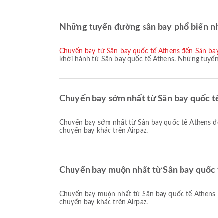
Những tuyến đường sân bay phổ biến nhấ
chuyến bay từ Sân bay quốc tế Athens đến Sân bay
khởi hành từ Sân bay quốc tế Athens. Những tuyến
Chuyến bay sớm nhất từ Sân bay quốc tế
Chuyến bay sớm nhất từ Sân bay quốc tế Athens đến Sân bay quốc tế Istanbul với Sky Express khởi hành lúc 07:00. Bạn có thể xem lịch trình này và so sánh các lựa chọn
chuyến bay khác trên Airpaz.
Chuyến bay muộn nhất từ Sân bay quốc t
Chuyến bay muộn nhất từ Sân bay quốc tế Athens đến Sân bay quốc tế Istanbul với Sky Express khởi hành lúc 19:15. Bạn có thể xem lịch trình này và so sánh các lựa chọn
chuyến bay khác trên Airpaz.