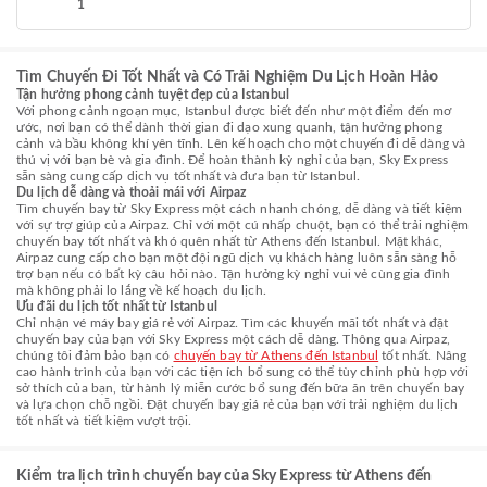
1
Tìm Chuyến Đi Tốt Nhất và Có Trải Nghiệm Du Lịch Hoàn Hảo
Tận hưởng phong cảnh tuyệt đẹp của Istanbul
Với phong cảnh ngoạn mục, Istanbul được biết đến như một điểm đến mơ
ước, nơi bạn có thể dành thời gian đi dạo xung quanh, tận hưởng phong
cảnh và bầu không khí yên tĩnh. Lên kế hoạch cho một chuyến đi dễ dàng và
thú vị với bạn bè và gia đình. Để hoàn thành kỳ nghỉ của bạn, Sky Express
sẵn sàng cung cấp dịch vụ tốt nhất và đưa bạn từ Istanbul.
Du lịch dễ dàng và thoải mái với Airpaz
Tìm chuyến bay từ Sky Express một cách nhanh chóng, dễ dàng và tiết kiệm
với sự trợ giúp của Airpaz. Chỉ với một cú nhấp chuột, bạn có thể trải nghiệm
chuyến bay tốt nhất và khó quên nhất từ Athens đến Istanbul. Mặt khác,
Airpaz cung cấp cho bạn một đội ngũ dịch vụ khách hàng luôn sẵn sàng hỗ
trợ bạn nếu có bất kỳ câu hỏi nào. Tận hưởng kỳ nghỉ vui vẻ cùng gia đình
mà không phải lo lắng về kế hoạch du lịch.
Ưu đãi du lịch tốt nhất từ Istanbul
Chỉ nhận vé máy bay giá rẻ với Airpaz. Tìm các khuyến mãi tốt nhất và đặt
chuyến bay của bạn với Sky Express một cách dễ dàng. Thông qua Airpaz,
chúng tôi đảm bảo bạn có
chuyến bay từ Athens đến Istanbul
tốt nhất. Nâng
cao hành trình của bạn với các tiện ích bổ sung có thể tùy chỉnh phù hợp với
sở thích của bạn, từ hành lý miễn cước bổ sung đến bữa ăn trên chuyến bay
và lựa chọn chỗ ngồi. Đặt chuyến bay giá rẻ của bạn với trải nghiệm du lịch
tốt nhất và tiết kiệm vượt trội.
Kiểm tra lịch trình chuyến bay của Sky Express từ Athens đến