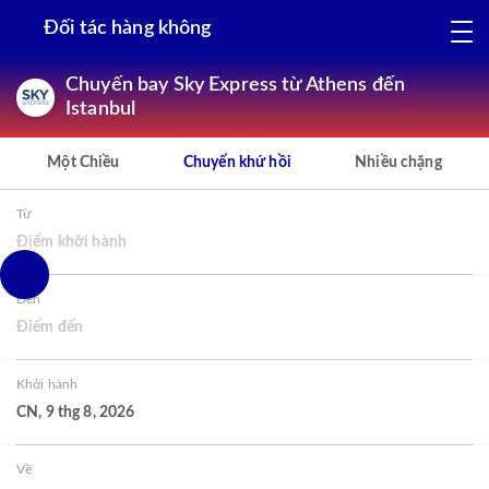
Đối tác hàng không
Chuyến bay Sky Express từ Athens đến
Istanbul
Một Chiều
Chuyến khứ hồi
Nhiều chặng
Từ
Điểm khởi hành
Đến
Điểm đến
Khởi hành
CN, 9 thg 8, 2026
Về