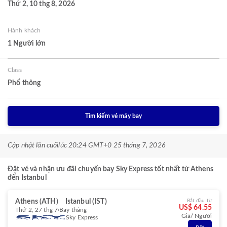
Thứ 2, 10 thg 8, 2026
Hành khách
1 Người lớn
Class
Phổ thông
Tìm kiếm vé máy bay
Cập nhật lần cuối
lúc 20:24 GMT+0 25 tháng 7, 2026
Đặt vé và nhận ưu đãi chuyến bay Sky Express tốt nhất từ Athens
đến Istanbul
Athens (ATH)
Istanbul (IST)
Bắt đầu từ
US$ 64.55
Thứ 2, 27 thg 7
Bay thẳng
Giá/ Người
Sky Express