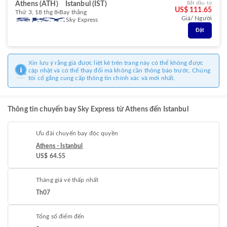
Athens (ATH)
Istanbul (IST)
Bắt đầu từ
US$ 111.65
Thứ 3, 18 thg 8
Bay thẳng
Giá/ Người
Sky Express
Đặt
Xin lưu ý rằng giá được liệt kê trên trang này có thể không được
cập nhật và có thể thay đổi mà không cần thông báo trước. Chúng
tôi cố gắng cung cấp thông tin chính xác và mới nhất.
Thông tin chuyến bay Sky Express từ Athens đến Istanbul
Ưu đãi chuyến bay độc quyền
Athens - Istanbul
US$ 64.55
Tháng giá vé thấp nhất
Th07
Tổng số điểm đến