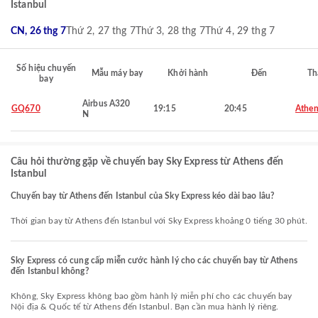
Istanbul
CN, 26 thg 7
Thứ 2, 27 thg 7
Thứ 3, 28 thg 7
Thứ 4, 29 thg 7
Số hiệu chuyến
Mẫu máy bay
Khởi hành
Đến
Th
bay
Airbus A320
GQ670
19:15
20:45
Athen
N
Câu hỏi thường gặp về chuyến bay Sky Express từ Athens đến
Istanbul
Chuyến bay từ Athens đến Istanbul của Sky Express kéo dài bao lâu?
Thời gian bay từ Athens đến Istanbul với Sky Express khoảng 0 tiếng 30 phút.
Sky Express có cung cấp miễn cước hành lý cho các chuyến bay từ Athens
đến Istanbul không?
Không, Sky Express không bao gồm hành lý miễn phí cho các chuyến bay
Nội địa & Quốc tế từ Athens đến Istanbul. Bạn cần mua hành lý riêng.