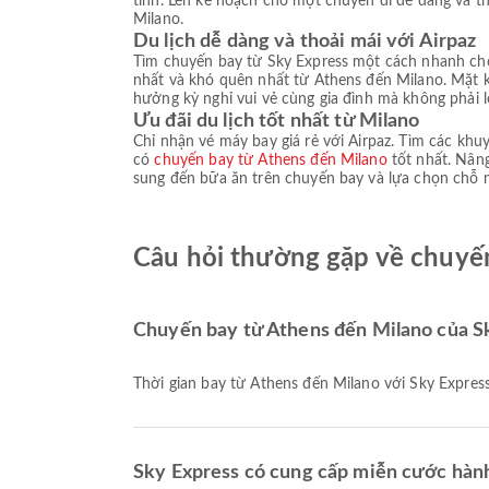
tĩnh. Lên kế hoạch cho một chuyến đi dễ dàng và th
Milano.
Du lịch dễ dàng và thoải mái với Airpaz
Tìm chuyến bay từ Sky Express một cách nhanh chóng
nhất và khó quên nhất từ Athens đến Milano. Mặt k
hưởng kỳ nghỉ vui vẻ cùng gia đình mà không phải lo
Ưu đãi du lịch tốt nhất từ Milano
Chỉ nhận vé máy bay giá rẻ với Airpaz. Tìm các kh
có
chuyến bay từ Athens đến Milano
tốt nhất. Nâng
sung đến bữa ăn trên chuyến bay và lựa chọn chỗ ngồ
Câu hỏi thường gặp về chuyế
Chuyến bay từ Athens đến Milano của Sk
Thời gian bay từ Athens đến Milano với Sky Expres
Sky Express có cung cấp miễn cước hành