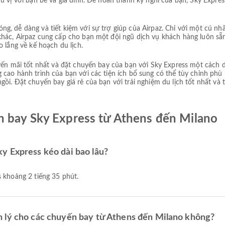
ú vị với bạn bè và gia đình. Để hoàn thành kỳ nghỉ của bạn, Sky Expre
, dễ dàng và tiết kiệm với sự trợ giúp của Airpaz. Chỉ với một cú nhấ
hác, Airpaz cung cấp cho bạn một đội ngũ dịch vụ khách hàng luôn sẵn
 lắng về kế hoạch du lịch.
uyến mãi tốt nhất và đặt chuyến bay của bạn với Sky Express một cách 
 cao hành trình của bạn với các tiện ích bổ sung có thể tùy chỉnh phù
i. Đặt chuyến bay giá rẻ của bạn với trải nghiệm du lịch tốt nhất và ti
n bay Sky Express từ Athens đến Milano
y Express kéo dài bao lâu?
s khoảng 2 tiếng 35 phút.
 lý cho các chuyến bay từ Athens đến Milano không?