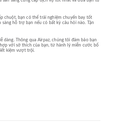
ss sẵn sàng cung cấp dịch vụ tốt nhất và đưa bạn từ
p chuột, bạn có thể trải nghiệm chuyến bay tốt
 sàng hỗ trợ bạn nếu có bất kỳ câu hỏi nào. Tận
dễ dàng. Thông qua Airpaz, chúng tôi đảm bảo bạn
 hợp với sở thích của bạn, từ hành lý miễn cước bổ
ết kiệm vượt trội.