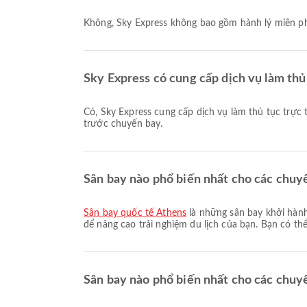
Không, Sky Express không bao gồm hành lý miễn ph
Sky Express có cung cấp dịch vụ làm th
Có, Sky Express cung cấp dịch vụ làm thủ tục trực tuyến cho chuyến bay từ Athens đến Milano. Bạn có thể làm thủ tục qua trang web hoặc ứng dụng của hãng hàng không
trước chuyến bay.
Sân bay nào phổ biến nhất cho các chuy
Sân bay quốc tế Athens
là những sân bay khởi hành 
để nâng cao trải nghiệm du lịch của bạn. Bạn có thể 
Sân bay nào phổ biến nhất cho các chuyế