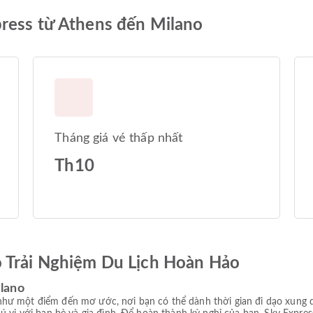
ress từ Athens đến Milano
Tháng giá vé thấp nhất
Th10
ó Trải Nghiệm Du Lịch Hoàn Hảo
lano
hư một điểm đến mơ ước, nơi bạn có thể dành thời gian đi dạo xung 