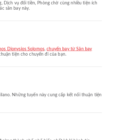
 Dịch vụ đổi tiền, Phòng chờ cùng nhiều tiện ích
các sân bay này.
hos Dionysios Solomos
,
chuyến bay từ Sân bay
thuận tiện cho chuyến đi của bạn.
ilano. Những tuyến này cung cấp kết nối thuận tiện