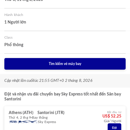
Hành khách
1 Người lớn
Class
Phổ thông
Tìm kiếm vé máy bay
Cập nhật lần cuối
lúc 21:55 GMT+0 2 tháng 8, 2026
Đặt và nhận ưu đãi chuyến bay Sky Express tốt nhất đến Sân bay
Santorini
Athens (ATH)
Santorini (JTR)
Bắt đầu từ
US$ 52.25
Thứ 4, 2 thg 9
Bay thẳng
Giá/ Người
Sky Express
Đặt