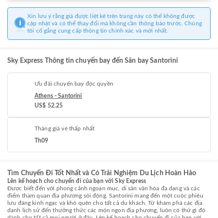
Xin lưu ý rằng giá được liệt kê trên trang này có thể không được
cập nhật và có thể thay đổi mà không cần thông báo trước. Chúng
tôi cố gắng cung cấp thông tin chính xác và mới nhất.
Sky Express Thông tin chuyến bay đến Sân bay Santorini
Ưu đãi chuyến bay độc quyền
Athens - Santorini
US$ 52.25
Tháng giá vé thấp nhất
Th09
Tìm Chuyến Đi Tốt Nhất và Có Trải Nghiệm Du Lịch Hoàn Hảo
Lên kế hoạch cho chuyến đi của bạn với Sky Express
Được biết đến với phong cảnh ngoạn mục, di sản văn hóa đa dạng và các
điểm tham quan địa phương sôi động, Santorini mang đến một cuộc phiêu
lưu đáng kinh ngạc và khó quên cho tất cả du khách. Từ khám phá các địa
danh lịch sử đến thưởng thức các món ngon địa phương, luôn có thứ gì đó
dành cho tất cả mọi người ở đây. Lên kế hoạch cho chuyến đi của bạn với