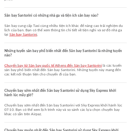
Sân bay Santorini có những nhà ga và tiện ích sân bay nào?
Sân bay cung cấp Taxi cùng nhiều tiện ích khác để nâng cao trải nghiệm du
lịch của bạn. Bạn có thể xem thông tin chi tiết về tiện nghi và sơ đồ nhà ga
tại
Sân bay Santorini
.
Những tuyến sân bay phổ biến nhất đến Sân bay Santorini là những tuyến
nào?
chuyến bay từ Sân bay quốc tế Athens đến Sân bay Santorini
là các tuyến
sân bay phổ biến nhất đến Sân bay Santorini. Những tuyến này mang đến
các kết nối thuận tiện cho chuyến đi của bạn.
Chuyến bay sớm nhất đến Sân bay Santorini sử dụng Sky Express khởi
hành lúc mấy giờ?
Chuyến bay sớm nhất đến Sân bay Santorini với Sky Express khởi hành lúc
07:10. Bạn có thể xem lịch trình này và so sánh các lựa chọn chuyến bay
khác có sẵn trên Airpaz.
Chuyến bay muộn nhất đến Sân bay Santorini sử dụng Sky Express khởi