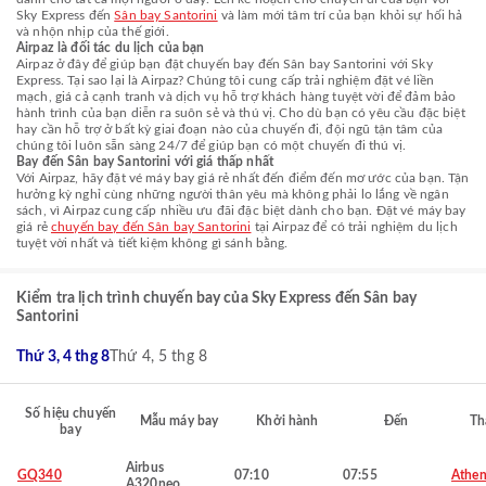
Sky Express đến
Sân bay Santorini
và làm mới tâm trí của bạn khỏi sự hối hả
và nhộn nhịp của thế giới.
Airpaz là đối tác du lịch của bạn
Airpaz ở đây để giúp bạn đặt chuyến bay đến Sân bay Santorini với Sky
Express. Tại sao lại là Airpaz? Chúng tôi cung cấp trải nghiệm đặt vé liền
mạch, giá cả cạnh tranh và dịch vụ hỗ trợ khách hàng tuyệt vời để đảm bảo
hành trình của bạn diễn ra suôn sẻ và thú vị. Cho dù bạn có yêu cầu đặc biệt
hay cần hỗ trợ ở bất kỳ giai đoạn nào của chuyến đi, đội ngũ tận tâm của
chúng tôi luôn sẵn sàng 24/7 để giúp bạn có một chuyến đi thú vị.
Bay đến Sân bay Santorini với giá thấp nhất
Với Airpaz, hãy đặt vé máy bay giá rẻ nhất đến điểm đến mơ ước của bạn. Tận
hưởng kỳ nghỉ cùng những người thân yêu mà không phải lo lắng về ngân
sách, vì Airpaz cung cấp nhiều ưu đãi đặc biệt dành cho bạn. Đặt vé máy bay
giá rẻ
chuyến bay đến Sân bay Santorini
tại Airpaz để có trải nghiệm du lịch
tuyệt vời nhất và tiết kiệm không gì sánh bằng.
Kiểm tra lịch trình chuyến bay của Sky Express đến Sân bay
Santorini
Thứ 3, 4 thg 8
Thứ 4, 5 thg 8
Số hiệu chuyến
Mẫu máy bay
Khởi hành
Đến
Th
bay
Airbus
GQ340
07:10
07:55
Athen
A320neo