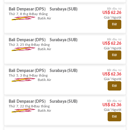
Bali Denpasar (DPS)
Surabaya (SUB)
Bắt đầu từ
US$ 62.26
Thứ 7, 8 thg 8
Bay thẳng
Giá/ Người
Batik Air
Đặt
Bali Denpasar (DPS)
Surabaya (SUB)
Bắt đầu từ
US$ 62.26
Thứ 3, 25 thg 8
Bay thẳng
Giá/ Người
Batik Air
Đặt
Bali Denpasar (DPS)
Surabaya (SUB)
Bắt đầu từ
US$ 62.36
Thứ 5, 3 thg 9
Bay thẳng
Giá/ Người
Batik Air
Đặt
Bali Denpasar (DPS)
Surabaya (SUB)
Bắt đầu từ
US$ 62.36
Thứ 7, 22 thg 8
Bay thẳng
Giá/ Người
Batik Air
Đặt