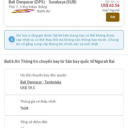
Bali Denpasar (DPS)
Surabaya (SUB)
Bắt đầu từ
US$ 62.56
Thứ 7, 5 thg 9
Bay thẳng
Giá/ Người
Batik Air
Đặt
Xin lưu ý rằng giá được liệt kê trên trang này có thể không được
cập nhật và có thể thay đổi mà không cần thông báo trước. Chúng
tôi cố gắng cung cấp thông tin chính xác và mới nhất.
Batik Air Thông tin chuyến bay từ Sân bay quốc tế Ngurah Rai
Ưu đãi chuyến bay độc quyền
Bali Denpasar - Tambolaka
US$ 59.5
Tháng giá vé thấp nhất
Th08
Tổng số điểm đến