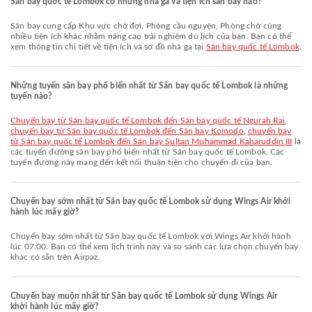
Sân bay quốc tế Lombok có những nhà ga và tiện ích sân bay nào?
Sân bay cung cấp Khu vực chờ đợi, Phòng cầu nguyện, Phòng chờ cùng
nhiều tiện ích khác nhằm nâng cao trải nghiệm du lịch của bạn. Bạn có thể
xem thông tin chi tiết về tiện ích và sơ đồ nhà ga tại
Sân bay quốc tế Lombok
.
Những tuyến sân bay phổ biến nhất từ Sân bay quốc tế Lombok là những
tuyến nào?
chuyến bay từ Sân bay quốc tế Lombok đến Sân bay quốc tế Ngurah Rai
,
chuyến bay từ Sân bay quốc tế Lombok đến Sân bay Komodo
,
chuyến bay
từ Sân bay quốc tế Lombok đến Sân bay Sultan Muhammad Kaharuddin III
là
các tuyến đường sân bay phổ biến nhất từ Sân bay quốc tế Lombok. Các
tuyến đường này mang đến kết nối thuận tiện cho chuyến đi của bạn.
Chuyến bay sớm nhất từ Sân bay quốc tế Lombok sử dụng Wings Air khởi
hành lúc mấy giờ?
Chuyến bay sớm nhất từ Sân bay quốc tế Lombok với Wings Air khởi hành
lúc 07:00. Bạn có thể xem lịch trình này và so sánh các lựa chọn chuyến bay
khác có sẵn trên Airpaz.
Chuyến bay muộn nhất từ Sân bay quốc tế Lombok sử dụng Wings Air
khởi hành lúc mấy giờ?