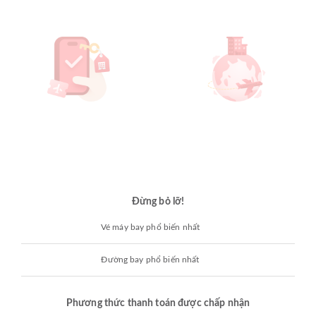
Đừng bỏ lỡ!
Vé máy bay phổ biến nhất
Đường bay phổ biến nhất
Phương thức thanh toán được chấp nhận