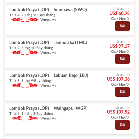
Lombok Praya (LOP)
Sumbawa (SWQ)
Bắt đầu từ
US$ 60.98
Thứ 4, 28 thg 10
Bay thẳng
Giá/ Người
Wings Air
Đặt
Lombok Praya (LOP)
Tambolaka (TMC)
Bắt đầu từ
US$ 97.17
Thứ 7, 3 thg 10
Bay thẳng
Giá/ Người
Wings Air
Đặt
Lombok Praya (LOP)
Labuan Bajo (LBJ)
Bắt đầu từ
US$ 107.36
Thứ 3, 1 thg 9
Bay thẳng
Giá/ Người
Wings Air
Đặt
Lombok Praya (LOP)
Waingapu (WGP)
Bắt đầu từ
US$ 107.52
Thứ 6, 14 thg 8
Bay thẳng
Giá/ Người
Wings Air
Đặt