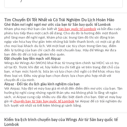
7
Tìm Chuyến Đi Tốt Nhất và Có Trải Nghiệm Du Lịch Hoàn Hảo
Ghé thăm nơi nghỉ ngơi mơ ước của bạn từ Sân bay quốc tế Lombok
Khám phá mọi thứ bạn cần biết về
Sân bay quốc tế Lombok
và bắt đầu cuộc
phiêu lưu tiếp theo một cách dễ dàng. Cho dù đó là hướng đến một thành
phố lãng mạn để nghỉ ngơi, khám phá các trung tâm đô thị sôi động tràn
ngập văn hóa hay thư giãn trên những bãi biển thanh bình, có một cái gì đó
cho mọi loại khách du lịch. Với một loạt các tùy chọn trong tầm tay, điểm
đến lý tưởng của bạn chỉ cách đó một chuyến bay. Hãy để Wings Air đưa
bạn đến đó để có trải nghiệm khó quên.
Đặt chuyến bay liền mạch với Airpaz
Wings Air Wings Air (WON) khai thác từ trung tâm chính tại MDC và có trụ
sở tại ID. Trước khi đặt vé, hãy kiểm tra chi tiết giá vé trên trang đặt chỗ của
bạn, vì hạn mức hành lý, bữa ăn và lựa chọn chỗ ngồi có thể khác nhau tùy
theo loại vé. Điều này giúp bạn chọn được lựa chọn phù hợp nhất với
chuyến đi của mình.
Airpaz - Đối tác du lịch giàu kinh nghiệm của bạn
Với Airpaz, hãy đặt vé máy bay giá rẻ nhất đến điểm đến mơ ước của bạn. Tận
hưởng kỳ nghỉ cùng những người thân yêu mà không phải lo lắng về ngân
sách, vì Airpaz cung cấp nhiều ưu đãi đặc biệt dành cho bạn. Đặt vé máy bay
giá rẻ
chuyến bay từ Sân bay quốc tế Lombok
tại Airpaz để có trải nghiệm du
lịch tuyệt vời nhất và tiết kiệm không gì sánh bằng.
Kiểm tra lịch trình chuyến bay của Wings Air từ Sân bay quốc tế
Lombok