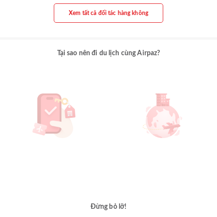
Xem tất cả đối tác hàng không
Tại sao nên đi du lịch cùng Airpaz?
Đừng bỏ lỡ!