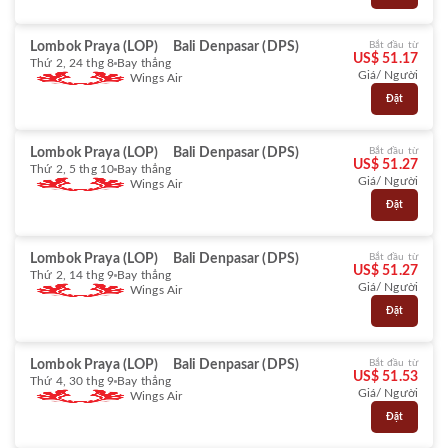
Lombok Praya (LOP)
Bali Denpasar (DPS)
Bắt đầu từ
US$ 51.17
Thứ 2, 24 thg 8
Bay thẳng
Giá/ Người
Wings Air
Đặt
Lombok Praya (LOP)
Bali Denpasar (DPS)
Bắt đầu từ
US$ 51.27
Thứ 2, 5 thg 10
Bay thẳng
Giá/ Người
Wings Air
Đặt
Lombok Praya (LOP)
Bali Denpasar (DPS)
Bắt đầu từ
US$ 51.27
Thứ 2, 14 thg 9
Bay thẳng
Giá/ Người
Wings Air
Đặt
Lombok Praya (LOP)
Bali Denpasar (DPS)
Bắt đầu từ
US$ 51.53
Thứ 4, 30 thg 9
Bay thẳng
Giá/ Người
Wings Air
Đặt