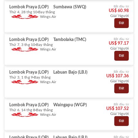
Lombok Praya (LOP)
Sumbawa (SWQ)
Bắt đầu từ
US$ 60.98
Thứ 4, 28 thg 10
Bay thẳng
Giá/ Người
Wings Air
Đặt
Lombok Praya (LOP)
Tambolaka (TMC)
Bắt đầu từ
US$ 97.17
Thứ 7, 3 thg 10
Bay thẳng
Giá/ Người
Wings Air
Đặt
Lombok Praya (LOP)
Labuan Bajo (LBJ)
Bắt đầu từ
US$ 107.36
Thứ 3, 1 thg 9
Bay thẳng
Giá/ Người
Wings Air
Đặt
Lombok Praya (LOP)
Waingapu (WGP)
Bắt đầu từ
US$ 107.52
Thứ 6, 14 thg 8
Bay thẳng
Giá/ Người
Wings Air
Đặt
Lombok Praya (LOP)
Labuan Bajo (LBJ)
Bắt đầu từ