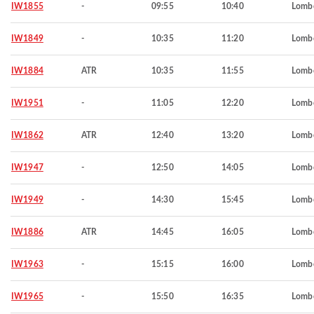
IW1855
-
09:55
10:40
Lombo
IW1849
-
10:35
11:20
Lombo
IW1884
ATR
10:35
11:55
Lombo
IW1951
-
11:05
12:20
Lombo
IW1862
ATR
12:40
13:20
Lombo
IW1947
-
12:50
14:05
Lombo
IW1949
-
14:30
15:45
Lombo
IW1886
ATR
14:45
16:05
Lombo
IW1963
-
15:15
16:00
Lombo
IW1965
-
15:50
16:35
Lombo