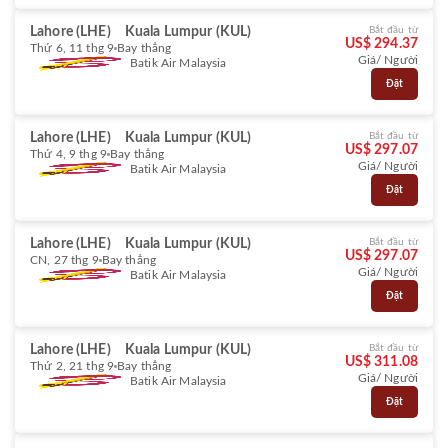
Lahore (LHE)
Kuala Lumpur (KUL)
Bắt đầu từ
US$ 294.37
Thứ 6, 11 thg 9
Bay thẳng
Giá/ Người
Batik Air Malaysia
Đặt
Lahore (LHE)
Kuala Lumpur (KUL)
Bắt đầu từ
US$ 297.07
Thứ 4, 9 thg 9
Bay thẳng
Giá/ Người
Batik Air Malaysia
Đặt
Lahore (LHE)
Kuala Lumpur (KUL)
Bắt đầu từ
US$ 297.07
CN, 27 thg 9
Bay thẳng
Giá/ Người
Batik Air Malaysia
Đặt
Lahore (LHE)
Kuala Lumpur (KUL)
Bắt đầu từ
US$ 311.08
Thứ 2, 21 thg 9
Bay thẳng
Giá/ Người
Batik Air Malaysia
Đặt