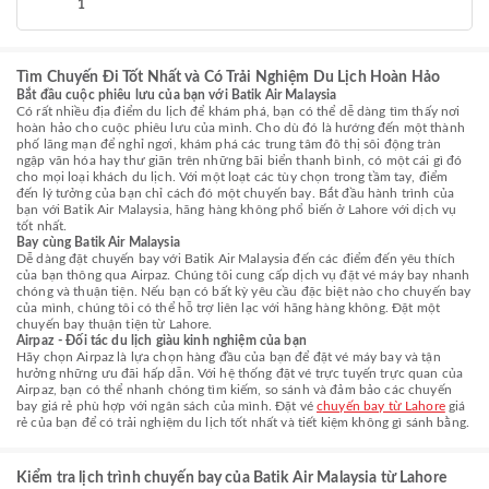
1
Tìm Chuyến Đi Tốt Nhất và Có Trải Nghiệm Du Lịch Hoàn Hảo
Bắt đầu cuộc phiêu lưu của bạn với Batik Air Malaysia
Có rất nhiều địa điểm du lịch để khám phá, bạn có thể dễ dàng tìm thấy nơi
hoàn hảo cho cuộc phiêu lưu của mình. Cho dù đó là hướng đến một thành
phố lãng mạn để nghỉ ngơi, khám phá các trung tâm đô thị sôi động tràn
ngập văn hóa hay thư giãn trên những bãi biển thanh bình, có một cái gì đó
cho mọi loại khách du lịch. Với một loạt các tùy chọn trong tầm tay, điểm
đến lý tưởng của bạn chỉ cách đó một chuyến bay. Bắt đầu hành trình của
bạn với Batik Air Malaysia, hãng hàng không phổ biến ở Lahore với dịch vụ
tốt nhất.
Bay cùng Batik Air Malaysia
Dễ dàng đặt chuyến bay với Batik Air Malaysia đến các điểm đến yêu thích
của bạn thông qua Airpaz. Chúng tôi cung cấp dịch vụ đặt vé máy bay nhanh
chóng và thuận tiện. Nếu bạn có bất kỳ yêu cầu đặc biệt nào cho chuyến bay
của mình, chúng tôi có thể hỗ trợ liên lạc với hãng hàng không. Đặt một
chuyến bay thuận tiện từ Lahore.
Airpaz - Đối tác du lịch giàu kinh nghiệm của bạn
Hãy chọn Airpaz là lựa chọn hàng đầu của bạn để đặt vé máy bay và tận
hưởng những ưu đãi hấp dẫn. Với hệ thống đặt vé trực tuyến trực quan của
Airpaz, bạn có thể nhanh chóng tìm kiếm, so sánh và đảm bảo các chuyến
bay giá rẻ phù hợp với ngân sách của mình. Đặt vé
chuyến bay từ Lahore
giá
rẻ của bạn để có trải nghiệm du lịch tốt nhất và tiết kiệm không gì sánh bằng.
Kiểm tra lịch trình chuyến bay của Batik Air Malaysia từ Lahore