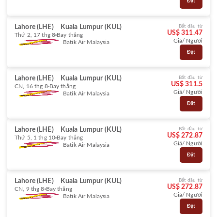
Đặt
Lahore (LHE)
Kuala Lumpur (KUL)
Bắt đầu từ
US$ 311.47
Thứ 2, 17 thg 8
Bay thẳng
Giá/ Người
Batik Air Malaysia
Đặt
Lahore (LHE)
Kuala Lumpur (KUL)
Bắt đầu từ
US$ 311.5
CN, 16 thg 8
Bay thẳng
Giá/ Người
Batik Air Malaysia
Đặt
Lahore (LHE)
Kuala Lumpur (KUL)
Bắt đầu từ
US$ 272.87
Thứ 5, 1 thg 10
Bay thẳng
Giá/ Người
Batik Air Malaysia
Đặt
Lahore (LHE)
Kuala Lumpur (KUL)
Bắt đầu từ
US$ 272.87
CN, 9 thg 8
Bay thẳng
Giá/ Người
Batik Air Malaysia
Đặt