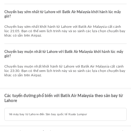
Chuyến bay sớm nhất từ Lahore với Batik Air Malaysia khởi hành lúc mấy
giờ?
Chuyến bay sớm nhất khởi hành từ Lahore với Batik Air Malaysia cất cánh
lúc 21:05. Bạn có thể xem lịch trình này và so sánh các lựa chọn chuyến bay
khác có sẵn trên Airpaz.
Chuyến bay muộn nhất từ Lahore với Batik Air Malaysia khởi hành lúc mấy
giờ?
Chuyến bay muộn nhất khởi hành từ Lahore với Batik Air Malaysia cất cánh
lúc 23:30. Bạn có thể xem lịch trình này và so sánh các lựa chọn chuyến bay
khác có sẵn trên Airpaz.
Các tuyến đường phổ biến với Batik Air Malaysia theo sân bay từ
Lahore
Vé máy bay từ Lahore đến Sân bay quốc tế Kuala Lumpur