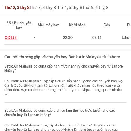
Thứ 2, 3 thg 8
Thứ 3, 4 thg 8
Thứ 4, 5 thg 8
Thứ 5, 6 thg 8
Số hiệu chuyến
Mẫu máy bay
Khởi hành
Đến
Th
bay
OD132
-
22:30
07:15
Lahor
Câu hỏi thường gặp về chuyến bay Batik Air Malaysia từ Lahore
Batik Air Malaysia có cung cấp hạn mức hành lý cho chuyến bay từ Lahore
không?
Có, Batik Air Malaysia cung cấp tiêu chuẩn hành lý cho các chuyến bay Nội
địa & Quốc tế khởi hành từ Lahore. Chi tiết khác nhau tùy theo loại vé và
điểm đến. Bạn có thể xem thông tin hành lý trên Airpaz trong quá trình đặt
vé.
Batik Air Malaysia có cung cấp dịch vụ làm thủ tục trực tuyến cho các
chuyến bay từ Lahore không?
Có, Batik Air Malaysia cung cấp dịch vụ làm thủ tục trực tuyến cho các
chuyến bay từ Lahore, cho phép quý khách làm thủ tục chuyến bay của