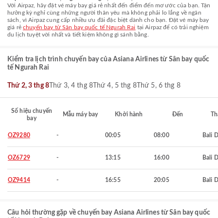
Với Airpaz, hãy đặt vé máy bay giá rẻ nhất đến điểm đến mơ ước của bạn. Tận
hưởng kỳ nghỉ cùng những người thân yêu mà không phải lo lắng về ngân
sách, vì Airpaz cung cấp nhiều ưu đãi đặc biệt dành cho bạn. Đặt vé máy bay
giá rẻ
chuyến bay từ Sân bay quốc tế Ngurah Rai
tại Airpaz để có trải nghiệm
du lịch tuyệt vời nhất và tiết kiệm không gì sánh bằng.
Kiểm tra lịch trình chuyến bay của Asiana Airlines từ Sân bay quốc
tế Ngurah Rai
Thứ 2, 3 thg 8
Thứ 3, 4 thg 8
Thứ 4, 5 thg 8
Thứ 5, 6 thg 8
Số hiệu chuyến
Mẫu máy bay
Khởi hành
Đến
Th
bay
OZ9280
-
00:05
08:00
Bali 
OZ6729
-
13:15
16:00
Bali 
OZ9414
-
16:55
20:05
Bali 
Câu hỏi thường gặp về chuyến bay Asiana Airlines từ Sân bay quốc