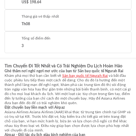
US$ 198.64
Tháng giá vé thấp nhất
Th08
Tổng số điểm đến
3
Tìm Chuyến Đi Tốt Nhất và Có Trải Nghiệm Du Lịch Hoàn Hảo
Ghé thăm nơi nghỉ ngơi mơ ước của bạn từ Sân bay quốc tế Ngurah Rai
Khám phá mọi thứ bạn cần biết về
Sân bay quốc tế Ngurah Rai
và bắt đầu
cuộc phiêu lưu tiếp theo một cách dễ dàng. Cho dù đó là hướng đến một
thành phố lãng mạn để nghỉ ngơi, khám phá các trung tâm đô thị sôi động
tràn ngập văn hóa hay thư giãn trên những bãi biển thanh bình, có một cái gì
đó cho mọi loại khách du lịch. Với một loạt các tùy chọn trong tầm tay, điểm
đến lý tưởng của bạn chỉ cách đó một chuyến bay. Hãy để Asiana Airlines
đưa bạn đến đó để có trải nghiệm khó quên.
Đặt chuyến bay liền mạch với Airpaz
Asiana Airlines Asiana Airlines (AAR) khai thác từ trung tâm chính tại GMP và
có trụ sở tại KR. Trước khi đặt vé, hãy kiểm tra chi tiết giá vé trên trang đặt
chỗ của bạn, vì hạn mức hành lý, bữa ăn và lựa chọn chỗ ngồi có thể khác
nhau tùy theo loại vé. Điều này giúp bạn chọn được lựa chọn phù hợp nhất
với chuyến đi của mình.
Airpaz - Đối tác du lịch giàu kinh nghiệm của bạn