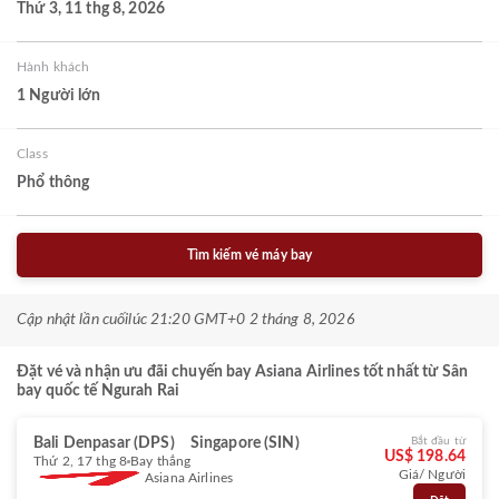
Thứ 3, 11 thg 8, 2026
Hành khách
1 Người lớn
Class
Phổ thông
Tìm kiếm vé máy bay
Cập nhật lần cuối
lúc 21:20 GMT+0 2 tháng 8, 2026
Đặt vé và nhận ưu đãi chuyến bay Asiana Airlines tốt nhất từ Sân
bay quốc tế Ngurah Rai
Bali Denpasar (DPS)
Singapore (SIN)
Bắt đầu từ
US$ 198.64
Thứ 2, 17 thg 8
Bay thẳng
Giá/ Người
Asiana Airlines