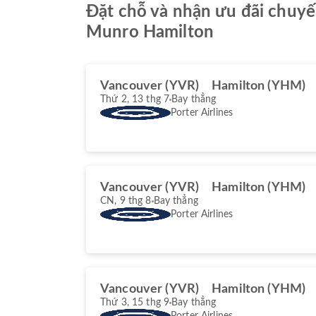
Đặt chỗ và nhận ưu đãi chuyến
Munro Hamilton
Vancouver (YVR)
Hamilton (YHM)
Thứ 2, 13 thg 7
Bay thẳng
Porter Airlines
Vancouver (YVR)
Hamilton (YHM)
CN, 9 thg 8
Bay thẳng
Porter Airlines
Vancouver (YVR)
Hamilton (YHM)
Thứ 3, 15 thg 9
Bay thẳng
Porter Airlines