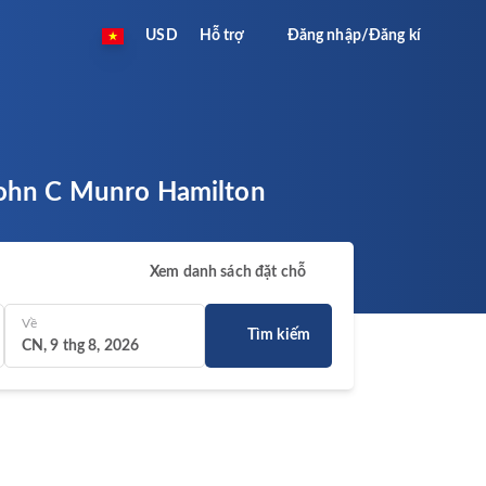
USD
Hỗ trợ
Đăng nhập/Đăng kí
 John C Munro Hamilton
Xem danh sách đặt chỗ
Về
Tìm kiếm
CN, 9 thg 8, 2026