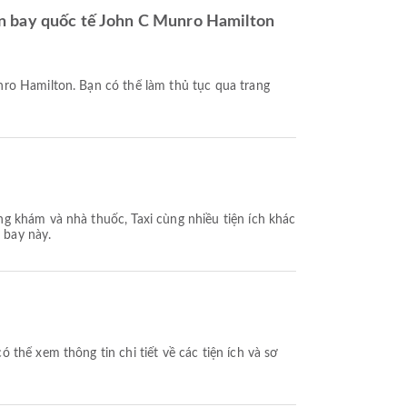
ân bay quốc tế John C Munro Hamilton
g khám và nhà thuốc, Taxi cùng nhiều tiện ích khác
 bay này.