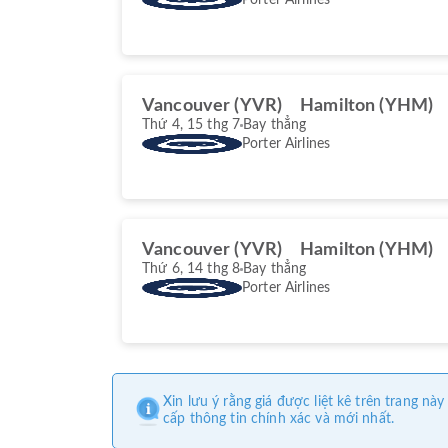
Vancouver (YVR)
Hamilton (YHM)
Thứ 4, 15 thg 7
Bay thẳng
Porter Airlines
Vancouver (YVR)
Hamilton (YHM)
Thứ 6, 14 thg 8
Bay thẳng
Porter Airlines
Xin lưu ý rằng giá được liệt kê trên trang 
cấp thông tin chính xác và mới nhất.