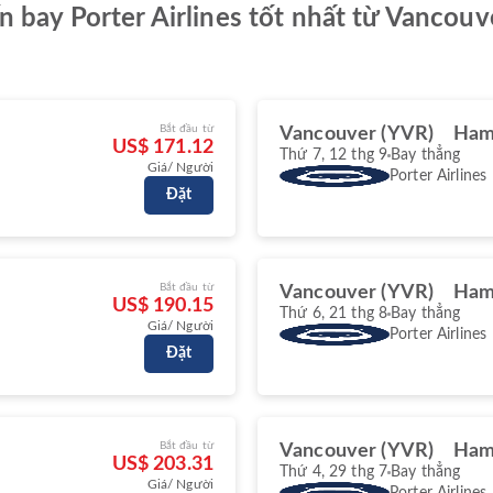
 bay Porter Airlines tốt nhất từ Vancouv
Bắt đầu từ
Vancouver (YVR)
Ham
US$ 171.12
Thứ 7, 12 thg 9
Bay thẳng
Giá/ Người
Porter Airlines
Đặt
Bắt đầu từ
Vancouver (YVR)
Ham
US$ 190.15
Thứ 6, 21 thg 8
Bay thẳng
Giá/ Người
Porter Airlines
Đặt
Bắt đầu từ
Vancouver (YVR)
Ham
US$ 203.31
Thứ 4, 29 thg 7
Bay thẳng
Giá/ Người
Porter Airlines