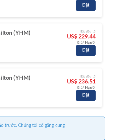
Đặt
Bắt đầu từ
ilton (YHM)
US$ 229.44
Giá/ Người
Đặt
Bắt đầu từ
ilton (YHM)
US$ 236.51
Giá/ Người
Đặt
áo trước. Chúng tôi cố gắng cung