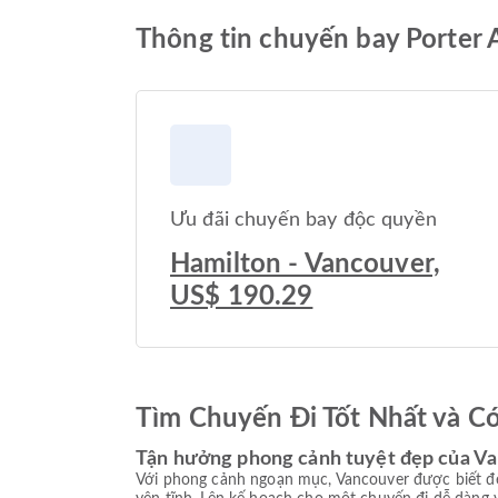
Thông tin chuyến bay Porter 
Ưu đãi chuyến bay độc quyền
Hamilton - Vancouver,
US$ 190.29
Tìm Chuyến Đi Tốt Nhất và C
Tận hưởng phong cảnh tuyệt đẹp của V
Với phong cảnh ngoạn mục, Vancouver được biết đ