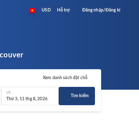
USD
Hỗ trợ
Đăng nhập/Đăng kí
ncouver
Xem danh sách đặt chỗ
Về
Tìm kiếm
Thứ 3, 11 thg 8, 2026