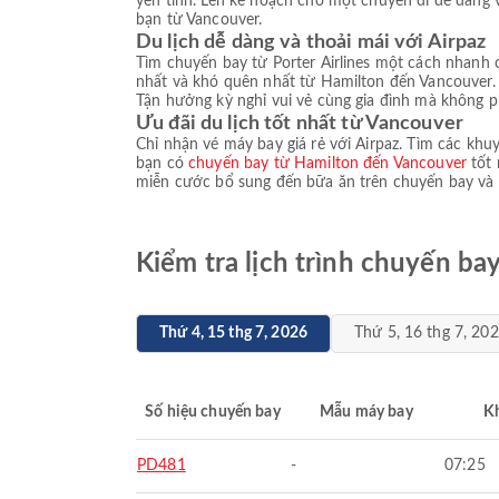
yên tĩnh. Lên kế hoạch cho một chuyến đi dễ dàng và
bạn từ Vancouver.
Du lịch dễ dàng và thoải mái với Airpaz
Tìm chuyến bay từ Porter Airlines một cách nhanh c
nhất và khó quên nhất từ Hamilton đến Vancouver. 
Tận hưởng kỳ nghỉ vui vẻ cùng gia đình mà không phả
Ưu đãi du lịch tốt nhất từ Vancouver
Chỉ nhận vé máy bay giá rẻ với Airpaz. Tìm các khu
bạn có
chuyến bay từ Hamilton đến Vancouver
tốt 
miễn cước bổ sung đến bữa ăn trên chuyến bay và lự
Kiểm tra lịch trình chuyến ba
Thứ 4, 15 thg 7, 2026
Thứ 5, 16 thg 7, 20
Số hiệu chuyến bay
Mẫu máy bay
K
PD481
-
07:25