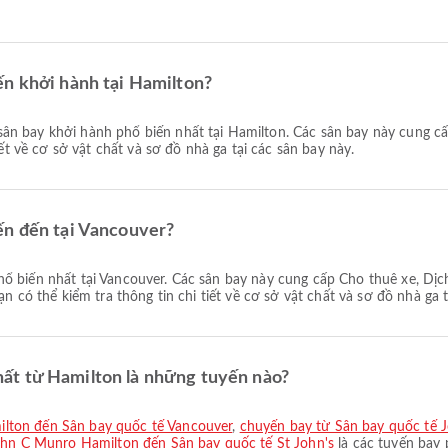
ến khởi hành tại Hamilton?
ân bay khởi hành phổ biến nhất tại Hamilton. Các sân bay này cung cấ
iết về cơ sở vật chất và sơ đồ nhà ga tại các sân bay này.
ến đến tại Vancouver?
ổ biến nhất tại Vancouver. Các sân bay này cung cấp Cho thuê xe, Dịch
n có thể kiểm tra thông tin chi tiết về cơ sở vật chất và sơ đồ nhà ga t
ất từ Hamilton là những tuyến nào?
ilton đến Sân bay quốc tế Vancouver
,
chuyến bay từ Sân bay quốc tế 
ohn C Munro Hamilton đến Sân bay quốc tế St John's
là các tuyến bay