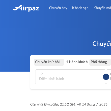
Chuyến bay
Khách sạn
Khuyến mã
Chuyến
Chuyến khứ hồi
Phổ thông
1 Hành khách
Từ
Cập nhật lần cuối
lúc 21:52 GMT+0 14 tháng 7, 2026