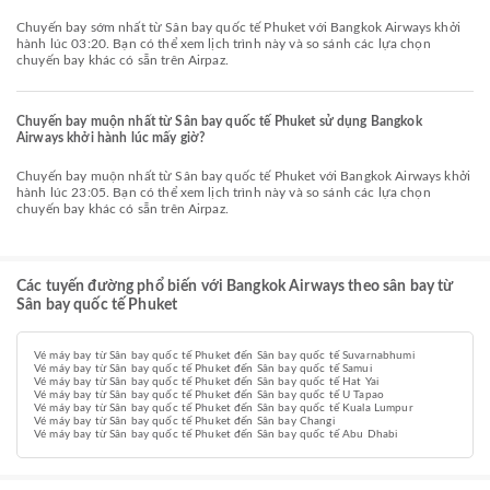
Chuyến bay sớm nhất từ Sân bay quốc tế Phuket với Bangkok Airways khởi
hành lúc 03:20. Bạn có thể xem lịch trình này và so sánh các lựa chọn
chuyến bay khác có sẵn trên Airpaz.
Chuyến bay muộn nhất từ Sân bay quốc tế Phuket sử dụng Bangkok
Airways khởi hành lúc mấy giờ?
Chuyến bay muộn nhất từ Sân bay quốc tế Phuket với Bangkok Airways khởi
hành lúc 23:05. Bạn có thể xem lịch trình này và so sánh các lựa chọn
chuyến bay khác có sẵn trên Airpaz.
Các tuyến đường phổ biến với Bangkok Airways theo sân bay từ
Sân bay quốc tế Phuket
Vé máy bay từ Sân bay quốc tế Phuket đến Sân bay quốc tế Suvarnabhumi
Vé máy bay từ Sân bay quốc tế Phuket đến Sân bay quốc tế Samui
Vé máy bay từ Sân bay quốc tế Phuket đến Sân bay quốc tế Hat Yai
Vé máy bay từ Sân bay quốc tế Phuket đến Sân bay quốc tế U Tapao
Vé máy bay từ Sân bay quốc tế Phuket đến Sân bay quốc tế Kuala Lumpur
Vé máy bay từ Sân bay quốc tế Phuket đến Sân bay Changi
Vé máy bay từ Sân bay quốc tế Phuket đến Sân bay quốc tế Abu Dhabi