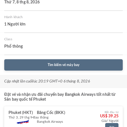
Thứ 7, 8 thg 8, 2026
Hành khách
1 Người lớn
Class
Phổ thông
Tìm kiếm vé máy bay
Cập nhật lần cuối
lúc 20:19 GMT+0 6 tháng 8, 2026
Đặt vé và nhận ưu đãi chuyến bay Bangkok Airways tốt nhất từ
Sân bay quốc tế Phuket
Phuket (HKT)
Băng Cốc (BKK)
Bắt đầu từ
US$ 39.25
Thứ 3, 29 thg 9
Bay thẳng
Giá/ Người
Bangkok Airways