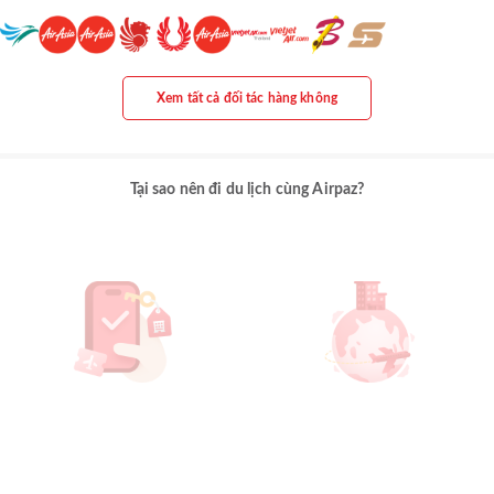
Xem tất cả đối tác hàng không
Tại sao nên đi du lịch cùng Airpaz?