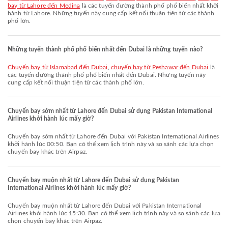
bay từ Lahore đến Medina
là các tuyến đường thành phố phổ biến nhất khởi
hành từ Lahore. Những tuyến này cung cấp kết nối thuận tiện từ các thành
phố lớn.
Những tuyến thành phố phổ biến nhất đến Dubai là những tuyến nào?
chuyến bay từ Islamabad đến Dubai
,
chuyến bay từ Peshawar đến Dubai
là
các tuyến đường thành phố phổ biến nhất đến Dubai. Những tuyến này
cung cấp kết nối thuận tiện từ các thành phố lớn.
Chuyến bay sớm nhất từ Lahore đến Dubai sử dụng Pakistan International
Airlines khởi hành lúc mấy giờ?
Chuyến bay sớm nhất từ Lahore đến Dubai với Pakistan International Airlines
khởi hành lúc 00:50. Bạn có thể xem lịch trình này và so sánh các lựa chọn
chuyến bay khác trên Airpaz.
Chuyến bay muộn nhất từ Lahore đến Dubai sử dụng Pakistan
International Airlines khởi hành lúc mấy giờ?
Chuyến bay muộn nhất từ Lahore đến Dubai với Pakistan International
Airlines khởi hành lúc 15:30. Bạn có thể xem lịch trình này và so sánh các lựa
chọn chuyến bay khác trên Airpaz.