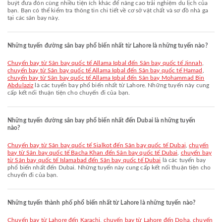
buýt đưa đón cùng nhiều tiện ích khác để nâng cao trải nghiệm du lịch của
bạn. Bạn có thể kiểm tra thông tin chi tiết về cơ sở vật chất và sơ đồ nhà ga
tại các sân bay này.
Những tuyến đường sân bay phổ biến nhất từ Lahore là những tuyến nào?
chuyến bay từ Sân bay quốc tế Allama Iqbal đến Sân bay quốc tế Jinnah
,
chuyến bay từ Sân bay quốc tế Allama Iqbal đến Sân bay quốc tế Hamad
,
chuyến bay từ Sân bay quốc tế Allama Iqbal đến Sân bay Mohammad Bin
Abdulaziz
là các tuyến bay phổ biến nhất từ Lahore. Những tuyến này cung
cấp kết nối thuận tiện cho chuyến đi của bạn.
Những tuyến đường sân bay phổ biến nhất đến Dubai là những tuyến
nào?
chuyến bay từ Sân bay quốc tế Sialkot đến Sân bay quốc tế Dubai
,
chuyến
bay từ Sân bay quốc tế Bacha Khan đến Sân bay quốc tế Dubai
,
chuyến bay
từ Sân bay quốc tế Islamabad đến Sân bay quốc tế Dubai
là các tuyến bay
phổ biến nhất đến Dubai. Những tuyến này cung cấp kết nối thuận tiện cho
chuyến đi của bạn.
Những tuyến thành phố phổ biến nhất từ Lahore là những tuyến nào?
chuyến bay từ Lahore đến Karachi
,
chuyến bay từ Lahore đến Doha
,
chuyến