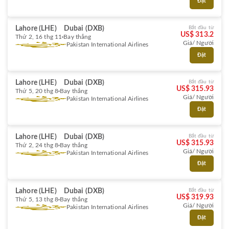
Đặt
Lahore (LHE)
Dubai (DXB)
Bắt đầu từ
US$ 313.2
Thứ 2, 16 thg 11
Bay thẳng
Giá/ Người
Pakistan International Airlines
Đặt
Lahore (LHE)
Dubai (DXB)
Bắt đầu từ
US$ 315.93
Thứ 5, 20 thg 8
Bay thẳng
Giá/ Người
Pakistan International Airlines
Đặt
Lahore (LHE)
Dubai (DXB)
Bắt đầu từ
US$ 315.93
Thứ 2, 24 thg 8
Bay thẳng
Giá/ Người
Pakistan International Airlines
Đặt
Lahore (LHE)
Dubai (DXB)
Bắt đầu từ
US$ 319.93
Thứ 5, 13 thg 8
Bay thẳng
Giá/ Người
Pakistan International Airlines
Đặt