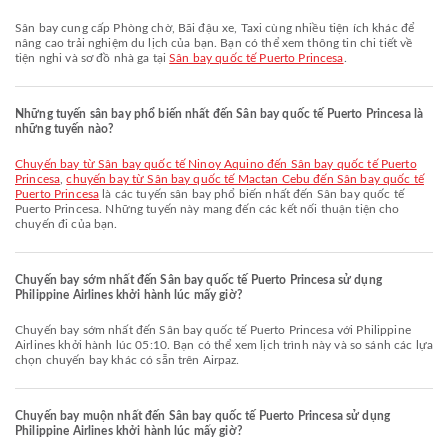
Sân bay cung cấp Phòng chờ, Bãi đậu xe, Taxi cùng nhiều tiện ích khác để
nâng cao trải nghiệm du lịch của bạn. Bạn có thể xem thông tin chi tiết về
tiện nghi và sơ đồ nhà ga tại
Sân bay quốc tế Puerto Princesa
.
Những tuyến sân bay phổ biến nhất đến Sân bay quốc tế Puerto Princesa là
những tuyến nào?
chuyến bay từ Sân bay quốc tế Ninoy Aquino đến Sân bay quốc tế Puerto
Princesa
,
chuyến bay từ Sân bay quốc tế Mactan Cebu đến Sân bay quốc tế
Puerto Princesa
là các tuyến sân bay phổ biến nhất đến Sân bay quốc tế
Puerto Princesa. Những tuyến này mang đến các kết nối thuận tiện cho
chuyến đi của bạn.
Chuyến bay sớm nhất đến Sân bay quốc tế Puerto Princesa sử dụng
Philippine Airlines khởi hành lúc mấy giờ?
Chuyến bay sớm nhất đến Sân bay quốc tế Puerto Princesa với Philippine
Airlines khởi hành lúc 05:10. Bạn có thể xem lịch trình này và so sánh các lựa
chọn chuyến bay khác có sẵn trên Airpaz.
Chuyến bay muộn nhất đến Sân bay quốc tế Puerto Princesa sử dụng
Philippine Airlines khởi hành lúc mấy giờ?