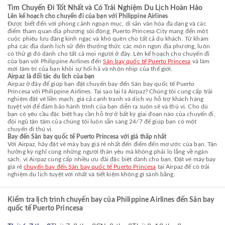
Tìm Chuyến Đi Tốt Nhất và Có Trải Nghiệm Du Lịch Hoàn Hảo
Lên kế hoạch cho chuyến đi của bạn với Philippine Airlines
Được biết đến với phong cảnh ngoạn mục, di sản văn hóa đa dạng và các
điểm tham quan địa phương sôi động, Puerto Princesa City mang đến một
cuộc phiêu lưu đáng kinh ngạc và khó quên cho tất cả du khách. Từ khám
phá các địa danh lịch sử đến thưởng thức các món ngon địa phương, luôn
có thứ gì đó dành cho tất cả mọi người ở đây. Lên kế hoạch cho chuyến đi
của bạn với Philippine Airlines đến
Sân bay quốc tế Puerto Princesa
và làm
mới tâm trí của bạn khỏi sự hối hả và nhộn nhịp của thế giới.
Airpaz là đối tác du lịch của bạn
Airpaz ở đây để giúp bạn đặt chuyến bay đến Sân bay quốc tế Puerto
Princesa với Philippine Airlines. Tại sao lại là Airpaz? Chúng tôi cung cấp trải
nghiệm đặt vé liền mạch, giá cả cạnh tranh và dịch vụ hỗ trợ khách hàng
tuyệt vời để đảm bảo hành trình của bạn diễn ra suôn sẻ và thú vị. Cho dù
bạn có yêu cầu đặc biệt hay cần hỗ trợ ở bất kỳ giai đoạn nào của chuyến đi,
đội ngũ tận tâm của chúng tôi luôn sẵn sàng 24/7 để giúp bạn có một
chuyến đi thú vị.
Bay đến Sân bay quốc tế Puerto Princesa với giá thấp nhất
Với Airpaz, hãy đặt vé máy bay giá rẻ nhất đến điểm đến mơ ước của bạn. Tận
hưởng kỳ nghỉ cùng những người thân yêu mà không phải lo lắng về ngân
sách, vì Airpaz cung cấp nhiều ưu đãi đặc biệt dành cho bạn. Đặt vé máy bay
giá rẻ
chuyến bay đến Sân bay quốc tế Puerto Princesa
tại Airpaz để có trải
nghiệm du lịch tuyệt vời nhất và tiết kiệm không gì sánh bằng.
Kiểm tra lịch trình chuyến bay của Philippine Airlines đến Sân bay
quốc tế Puerto Princesa