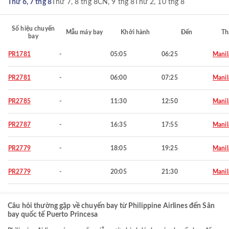
Thứ 6, 7 thg 8
Thứ 7, 8 thg 8
CN, 9 thg 8
Thứ 2, 10 thg 8
Số hiệu chuyến
Mẫu máy bay
Khởi hành
Đến
Th
bay
PR1781
-
05:05
06:25
Manil
PR2781
-
06:00
07:25
Manil
PR2785
-
11:30
12:50
Manil
PR2787
-
16:35
17:55
Manil
PR2779
-
18:05
19:25
Manil
PR2779
-
20:05
21:30
Manil
Câu hỏi thường gặp về chuyến bay từ Philippine Airlines đến Sân
bay quốc tế Puerto Princesa