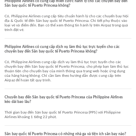
Philippine Airlines có cung cấp miễn cước hành lý cho các chuyến bay đến
Sân bay quốc tế Puerto Princesa không?
Có, Philippine Airlines cung cấp tiêu chuẩn hành lý cho các chuyến bay Nội
địa & Quốc tế đến Sân bay quốc tế Puerto Princesa. Chi tiết phụ thuộc vào
loại vé và điểm đến. Bạn có thể xem thông tin hành lý trên Airpaz trong quá
trình đặt vé.
Philippine Airlines có cung cấp dịch vụ làm thủ tục trực tuyến cho các
chuyến bay đến Sân bay quốc tế Puerto Princesa không?
Có, Philippine Airlines cung cấp dịch vụ làm thủ tục trực tuyến cho các
chuyến bay đến Sân bay quốc tế Puerto Princesa, cho phép bạn làm thủ tục
thuận tiện cho chuyến bay của mình thông qua trang web hoặc ứng dụng
của hãng hàng không. Chỉ cần làm theo hướng dẫn được cung cấp trên
Airpaz để hoàn tất quy trình.
Chuyến bay đến Sân bay quốc tế Puerto Princesa của Philippine Airlines
kéo dài bao lâu?
Thời gian bay đến Sân bay quốc tế Puerto Princesa (PPS) với Philippine
Airlines khoảng 1 tiếng 22 phút.
Sân bay quốc tế Puerto Princesa có những nhà ga và tiện ích sân bay nào?