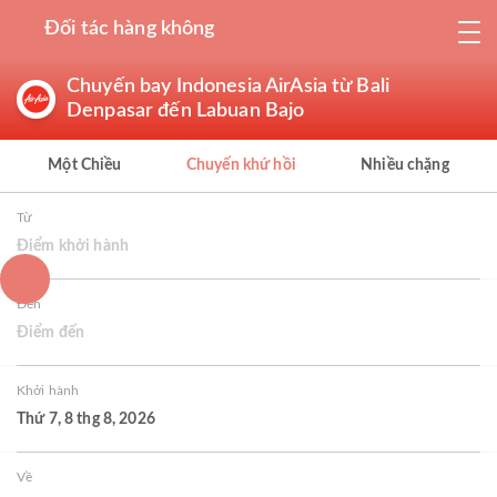
Đối tác hàng không
Chuyến bay Indonesia AirAsia từ Bali
Denpasar đến Labuan Bajo
Một Chiều
Chuyến khứ hồi
Nhiều chặng
Từ
Điểm khởi hành
Đến
Điểm đến
Khởi hành
Thứ 7, 8 thg 8, 2026
Về