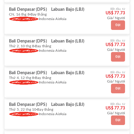
Bali Denpasar (DPS)
Labuan Bajo (LBJ)
Bắt đầu từ
US$ 77.73
CN, 16 thg 8
Bay thẳng
Giá/ Người
Indonesia AirAsia
Đặt
Bali Denpasar (DPS)
Labuan Bajo (LBJ)
Bắt đầu từ
US$ 77.73
Thứ 2, 10 thg 8
Bay thẳng
Giá/ Người
Indonesia AirAsia
Đặt
Bali Denpasar (DPS)
Labuan Bajo (LBJ)
Bắt đầu từ
US$ 77.73
Thứ 4, 12 thg 8
Bay thẳng
Giá/ Người
Indonesia AirAsia
Đặt
Bali Denpasar (DPS)
Labuan Bajo (LBJ)
Bắt đầu từ
US$ 77.73
Thứ 5, 22 thg 10
Bay thẳng
Giá/ Người
Indonesia AirAsia
Đặt