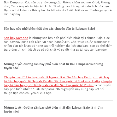
Bali Denpasar. Các sân bay này cung cấp Phòng chăm sóc mẹ và bé, Phòng
chờ, Taxi cùng nhiều tiện ích khác để nâng cao trải nghiệm du lịch của bạn.
Bạn có thể kiểm tra thông tin chi tiết về cơ sở vật chất và sơ đồ nhà ga tại các
sân bay này.
Sân bay nào phổ biến nhất cho các chuyến đến tại Labuan Bajo?
Sân bay Komodo
là những sân bay đến phổ biến nhất tại Labuan Bajo. Các
sân bay này cung cấp Dịch vụ ngân hàng/ATM, Cho thuê xe, Ăn uống cùng
nhiều tiện ích khác để nâng cao trải nghiệm du lịch của bạn. Bạn có thể kiểm
tra thông tin chi tiết về cơ sở vật chất và sơ đồ nhà ga tại các sân bay này.
Những tuyến đường sân bay phổ biến nhất từ Bali Denpasar là những
tuyến nào?
chuyến bay từ Sân bay quốc tế Ngurah Rai đến Sân bay Perth
,
chuyến bay
từ Sân bay quốc tế Ngurah Rai đến Sân bay quốc tế Soekarno Hatta
,
chuyến
bay từ Sân bay quốc tế Ngurah Rai đến Sân bay quốc tế Phuket
là các tuyến
bay phổ biến nhất từ Bali Denpasar. Những tuyến này cung cấp kết nối
thuận tiện cho chuyến đi của bạn.
Những tuyến đường sân bay phổ biến nhất đến Labuan Bajo là những
tuyến nào?