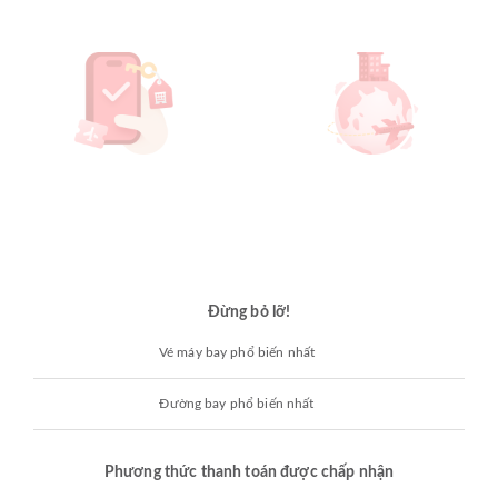
Đừng bỏ lỡ!
Vé máy bay phổ biến nhất
Đường bay phổ biến nhất
Phương thức thanh toán được chấp nhận