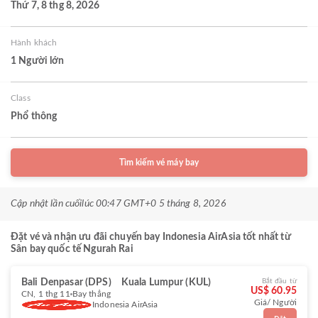
Thứ 7, 8 thg 8, 2026
Hành khách
1 Người lớn
Class
Phổ thông
Tìm kiếm vé máy bay
Cập nhật lần cuối
lúc 00:47 GMT+0 5 tháng 8, 2026
Đặt vé và nhận ưu đãi chuyến bay Indonesia AirAsia tốt nhất từ
Sân bay quốc tế Ngurah Rai
Bali Denpasar (DPS)
Kuala Lumpur (KUL)
Bắt đầu từ
US$ 60.95
CN, 1 thg 11
Bay thẳng
Giá/ Người
Indonesia AirAsia