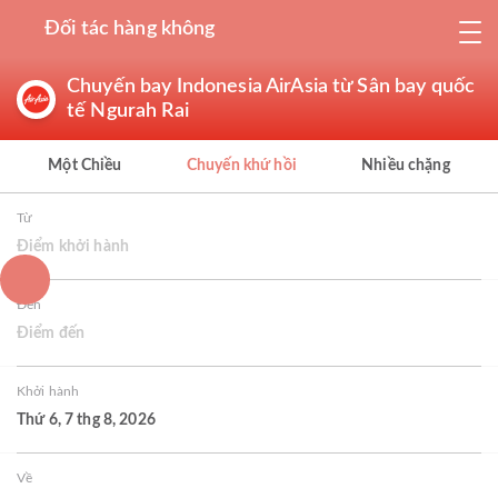
Đối tác hàng không
Chuyến bay Indonesia AirAsia từ Sân bay quốc
tế Ngurah Rai
Một Chiều
Chuyến khứ hồi
Nhiều chặng
Từ
Điểm khởi hành
Đến
Điểm đến
Khởi hành
Thứ 6, 7 thg 8, 2026
Về