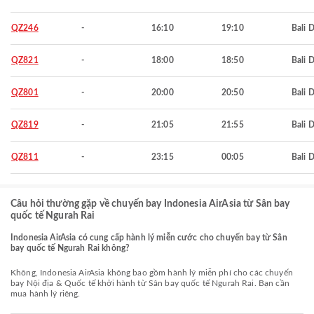
QZ246
-
16:10
19:10
Bali 
QZ821
-
18:00
18:50
Bali 
QZ801
-
20:00
20:50
Bali 
QZ819
-
21:05
21:55
Bali 
QZ811
-
23:15
00:05
Bali 
Câu hỏi thường gặp về chuyến bay Indonesia AirAsia từ Sân bay
quốc tế Ngurah Rai
Indonesia AirAsia có cung cấp hành lý miễn cước cho chuyến bay từ Sân
bay quốc tế Ngurah Rai không?
Không, Indonesia AirAsia không bao gồm hành lý miễn phí cho các chuyến
bay Nội địa & Quốc tế khởi hành từ Sân bay quốc tế Ngurah Rai. Bạn cần
mua hành lý riêng.