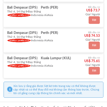
Bali Denpasar (DPS)
Perth (PER)
Bắt đầu từ
US$ 73.7
Thứ 6, 14 thg 8
Bay thẳng
Giá/ Người
Indonesia AirAsia
Đặt
Bali Denpasar (DPS)
Perth (PER)
Bắt đầu từ
US$ 74.53
Thứ 4, 16 thg 9
Bay thẳng
Giá/ Người
Indonesia AirAsia
Đặt
Bali Denpasar (DPS)
Kuala Lumpur (KUL)
Bắt đầu từ
US$ 75.61
Thứ 4, 16 thg 9
Bay thẳng
Giá/ Người
Indonesia AirAsia
Đặt
Xin lưu ý rằng giá được liệt kê trên trang này có thể không được
cập nhật và có thể thay đổi mà không cần thông báo trước. Chúng
tôi cố gắng cung cấp thông tin chính xác và mới nhất.