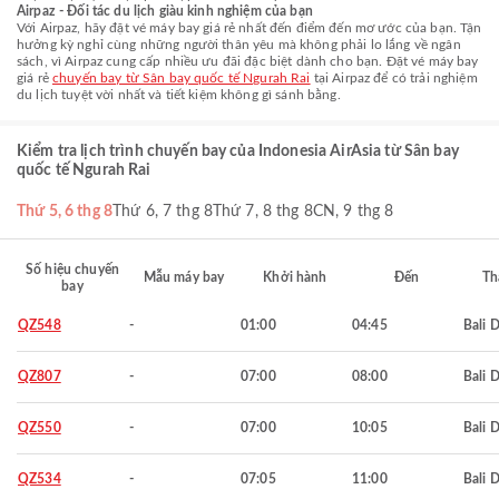
Airpaz - Đối tác du lịch giàu kinh nghiệm của bạn
Với Airpaz, hãy đặt vé máy bay giá rẻ nhất đến điểm đến mơ ước của bạn. Tận
hưởng kỳ nghỉ cùng những người thân yêu mà không phải lo lắng về ngân
sách, vì Airpaz cung cấp nhiều ưu đãi đặc biệt dành cho bạn. Đặt vé máy bay
giá rẻ
chuyến bay từ Sân bay quốc tế Ngurah Rai
tại Airpaz để có trải nghiệm
du lịch tuyệt vời nhất và tiết kiệm không gì sánh bằng.
Kiểm tra lịch trình chuyến bay của Indonesia AirAsia từ Sân bay
quốc tế Ngurah Rai
Thứ 5, 6 thg 8
Thứ 6, 7 thg 8
Thứ 7, 8 thg 8
CN, 9 thg 8
Số hiệu chuyến
Mẫu máy bay
Khởi hành
Đến
Th
bay
QZ548
-
01:00
04:45
Bali 
QZ807
-
07:00
08:00
Bali 
QZ550
-
07:00
10:05
Bali 
QZ534
-
07:05
11:00
Bali 