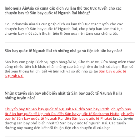
Indonesia AirAsia có cung cấp dịch vụ làm thủ tục trực tuyến cho các
chuyến bay từ Sân bay quốc tế Ngurah Rai không?
Có, Indonesia AirAsia cung cấp dịch vụ làm thủ tục trực tuyến cho các
chuyến bay từ Sân bay quốc tế Ngurah Rai, cho phép bạn làm thủ tục
chuyến bay một cách thuận tiện thông qua nền tảng của chúng tôi.
Sân bay quốc tế Ngurah Rai có những nhà ga và tiện ích sân bay nào?
Sân bay cung cấp Dịch vụ ngân hàng/ATM, Cho thuê xe, Cửa hàng miễn thuế
cùng nhiều tiện ích khác nhằm nâng cao trải nghiệm du lịch của bạn. Bạn có
thể xem thông tin chi tiết về tiện ích và sơ đồ nhà ga tại
Sân bay quốc tế
Ngurah Rai
.
Những tuyến sân bay phổ biến nhất từ Sân bay quốc tế Ngurah Rai là
những tuyến nào?
chuyến bay từ Sân bay quốc tế Ngurah Rai đến Sân bay Perth
,
chuyến bay
từ Sân bay quốc tế Ngurah Rai đến Sân bay quốc tế Soekarno Hatta
,
chuyến
bay từ Sân bay quốc tế Ngurah Rai đến Sân bay quốc tế Phuket
là các tuyến
đường sân bay phổ biến nhất từ Sân bay quốc tế Ngurah Rai. Các tuyến
đường này mang đến kết nối thuận tiện cho chuyến đi của bạn.