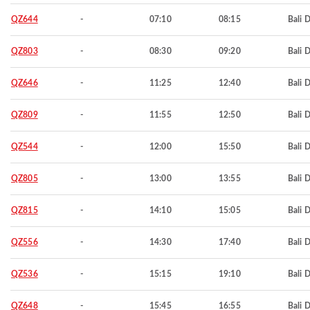
QZ644
-
07:10
08:15
Bali 
QZ803
-
08:30
09:20
Bali 
QZ646
-
11:25
12:40
Bali 
QZ809
-
11:55
12:50
Bali 
QZ544
-
12:00
15:50
Bali 
QZ805
-
13:00
13:55
Bali 
QZ815
-
14:10
15:05
Bali 
QZ556
-
14:30
17:40
Bali 
QZ536
-
15:15
19:10
Bali 
QZ648
-
15:45
16:55
Bali 