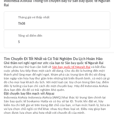
Indonesia AirAsia Thông tin chuyến bay từ Sân bay quốc tế Ngurah
Rai
Tháng giá vé thấp nhất
Th08
Tổng số điểm đến
5
Tìm Chuyến Đi Tốt Nhất và Có Trải Nghiệm Du Lịch Hoàn Hảo
Ghé thăm nơi nghỉ ngơi mơ ước của bạn từ Sân bay quốc tế Ngurah Rai
Khám phá mọi thứ bạn cần biết về
Sân bay quốc tế Ngurah Rai
và bắt đầu
cuộc phiêu lưu tiếp theo một cách dễ dàng. Cho dù đó là hướng đến một
thành phố lãng mạn để nghỉ ngơi, khám phá các trung tâm đô thị sôi động
tràn ngập văn hóa hay thư giãn trên những bãi biển thanh bình, có một cái gì
đó cho mọi loại khách du lịch. Với một loạt các tùy chọn trong tầm tay, điểm
đến lý tưởng của bạn chỉ cách đó một chuyến bay. Hãy để Indonesia AirAsia
đưa bạn đến đó để có trải nghiệm khó quên.
Đặt chuyến bay liền mạch với Airpaz
Indonesia AirAsia Indonesia AirAsia (AWQ) khai thác từ trung tâm chính tại
Sân bay quốc tế Soekarno Hatta và có trụ sở tại ID. Trước khi đặt vé, hãy
kiểm tra chi tiết giá vé trên trang đặt chỗ của bạn, vì hạn mức hành lý, bữa ăn
và lựa chọn chỗ ngồi có thể khác nhau tùy theo loại vé. Điều này giúp bạn
chọn được lựa chọn phù hợp nhất với chuyến đi của mình.