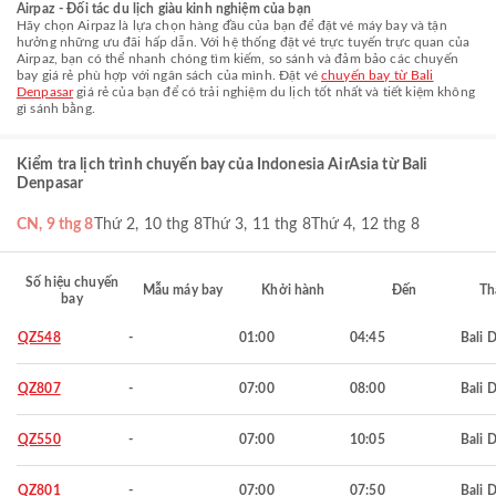
Airpaz - Đối tác du lịch giàu kinh nghiệm của bạn
Hãy chọn Airpaz là lựa chọn hàng đầu của bạn để đặt vé máy bay và tận
hưởng những ưu đãi hấp dẫn. Với hệ thống đặt vé trực tuyến trực quan của
Airpaz, bạn có thể nhanh chóng tìm kiếm, so sánh và đảm bảo các chuyến
bay giá rẻ phù hợp với ngân sách của mình. Đặt vé
chuyến bay từ Bali
Denpasar
giá rẻ của bạn để có trải nghiệm du lịch tốt nhất và tiết kiệm không
gì sánh bằng.
Kiểm tra lịch trình chuyến bay của Indonesia AirAsia từ Bali
Denpasar
CN, 9 thg 8
Thứ 2, 10 thg 8
Thứ 3, 11 thg 8
Thứ 4, 12 thg 8
Số hiệu chuyến
Mẫu máy bay
Khởi hành
Đến
Th
bay
QZ548
-
01:00
04:45
Bali 
QZ807
-
07:00
08:00
Bali 
QZ550
-
07:00
10:05
Bali 
QZ801
-
07:00
07:50
Bali 