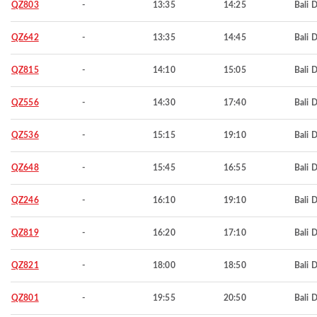
QZ803
-
13:35
14:25
Bali 
QZ642
-
13:35
14:45
Bali 
QZ815
-
14:10
15:05
Bali 
QZ556
-
14:30
17:40
Bali 
QZ536
-
15:15
19:10
Bali 
QZ648
-
15:45
16:55
Bali 
QZ246
-
16:10
19:10
Bali 
QZ819
-
16:20
17:10
Bali 
QZ821
-
18:00
18:50
Bali 
QZ801
-
19:55
20:50
Bali 