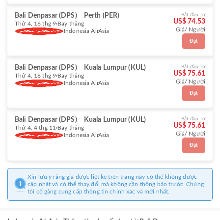
Bali Denpasar (DPS)
Perth (PER)
Bắt đầu từ
US$ 74.53
Thứ 4, 16 thg 9
Bay thẳng
Giá/ Người
Indonesia AirAsia
Đặt
Bali Denpasar (DPS)
Kuala Lumpur (KUL)
Bắt đầu từ
US$ 75.61
Thứ 4, 16 thg 9
Bay thẳng
Giá/ Người
Indonesia AirAsia
Đặt
Bali Denpasar (DPS)
Kuala Lumpur (KUL)
Bắt đầu từ
US$ 75.61
Thứ 4, 4 thg 11
Bay thẳng
Giá/ Người
Indonesia AirAsia
Đặt
Xin lưu ý rằng giá được liệt kê trên trang này có thể không được
cập nhật và có thể thay đổi mà không cần thông báo trước. Chúng
tôi cố gắng cung cấp thông tin chính xác và mới nhất.