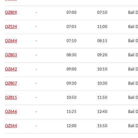
QZ809
-
07:00
07:50
Bali 
QZ534
-
07:05
11:00
Bali 
QZ644
-
07:10
08:15
Bali 
QZ803
-
08:30
09:20
Bali 
QZ642
-
09:00
10:10
Bali 
QZ807
-
09:30
10:30
Bali 
QZ815
-
10:50
11:50
Bali 
QZ646
-
11:25
12:40
Bali 
QZ544
-
12:00
15:50
Bali 