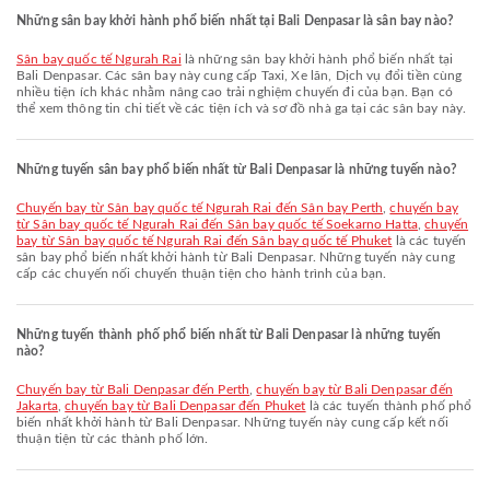
Những sân bay khởi hành phổ biến nhất tại Bali Denpasar là sân bay nào?
Sân bay quốc tế Ngurah Rai
là những sân bay khởi hành phổ biến nhất tại
Bali Denpasar. Các sân bay này cung cấp Taxi, Xe lăn, Dịch vụ đổi tiền cùng
nhiều tiện ích khác nhằm nâng cao trải nghiệm chuyến đi của bạn. Bạn có
thể xem thông tin chi tiết về các tiện ích và sơ đồ nhà ga tại các sân bay này.
Những tuyến sân bay phổ biến nhất từ Bali Denpasar là những tuyến nào?
chuyến bay từ Sân bay quốc tế Ngurah Rai đến Sân bay Perth
,
chuyến bay
từ Sân bay quốc tế Ngurah Rai đến Sân bay quốc tế Soekarno Hatta
,
chuyến
bay từ Sân bay quốc tế Ngurah Rai đến Sân bay quốc tế Phuket
là các tuyến
sân bay phổ biến nhất khởi hành từ Bali Denpasar. Những tuyến này cung
cấp các chuyến nối chuyến thuận tiện cho hành trình của bạn.
Những tuyến thành phố phổ biến nhất từ Bali Denpasar là những tuyến
nào?
chuyến bay từ Bali Denpasar đến Perth
,
chuyến bay từ Bali Denpasar đến
Jakarta
,
chuyến bay từ Bali Denpasar đến Phuket
là các tuyến thành phố phổ
biến nhất khởi hành từ Bali Denpasar. Những tuyến này cung cấp kết nối
thuận tiện từ các thành phố lớn.