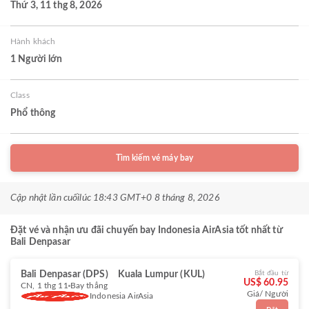
Thứ 3, 11 thg 8, 2026
Hành khách
1 Người lớn
Class
Phổ thông
Tìm kiếm vé máy bay
Cập nhật lần cuối
lúc 18:43 GMT+0 8 tháng 8, 2026
Đặt vé và nhận ưu đãi chuyến bay Indonesia AirAsia tốt nhất từ
Bali Denpasar
Bali Denpasar (DPS)
Kuala Lumpur (KUL)
Bắt đầu từ
US$ 60.95
CN, 1 thg 11
Bay thẳng
Giá/ Người
Indonesia AirAsia