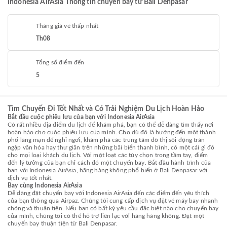
Indonesia AirAsia Thông tin chuyến bay từ Bali Denpasar
Tháng giá vé thấp nhất
Th08
Tổng số điểm đến
5
Tìm Chuyến Đi Tốt Nhất và Có Trải Nghiệm Du Lịch Hoàn Hảo
Bắt đầu cuộc phiêu lưu của bạn với Indonesia AirAsia
Có rất nhiều địa điểm du lịch để khám phá, bạn có thể dễ dàng tìm thấy nơi
hoàn hảo cho cuộc phiêu lưu của mình. Cho dù đó là hướng đến một thành
phố lãng mạn để nghỉ ngơi, khám phá các trung tâm đô thị sôi động tràn
ngập văn hóa hay thư giãn trên những bãi biển thanh bình, có một cái gì đó
cho mọi loại khách du lịch. Với một loạt các tùy chọn trong tầm tay, điểm
đến lý tưởng của bạn chỉ cách đó một chuyến bay. Bắt đầu hành trình của
bạn với Indonesia AirAsia, hãng hàng không phổ biến ở Bali Denpasar với
dịch vụ tốt nhất.
Bay cùng Indonesia AirAsia
Dễ dàng đặt chuyến bay với Indonesia AirAsia đến các điểm đến yêu thích
của bạn thông qua Airpaz. Chúng tôi cung cấp dịch vụ đặt vé máy bay nhanh
chóng và thuận tiện. Nếu bạn có bất kỳ yêu cầu đặc biệt nào cho chuyến bay
của mình, chúng tôi có thể hỗ trợ liên lạc với hãng hàng không. Đặt một
chuyến bay thuận tiện từ Bali Denpasar.