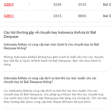
QZ819
-
21:05
21:55
Bali 
QZ811
-
23:15
00:05
Bali 
Câu hỏi thường gặp về chuyến bay Indonesia AirAsia từ Bali
Denpasar
Indonesia AirAsia có cung cấp hạn mức hành lý cho chuyến bay từ Bali
Denpasar không?
Không, Indonesia AirAsia không bao gồm hành lý miễn phí cho các chuyến
bay Nội địa & Quốc tế khởi hành từ Bali Denpasar. Bạn cần mua hành lý
riêng.
Indonesia AirAsia có cung cấp dịch vụ làm thủ tục trực tuyến cho các
chuyến bay từ Bali Denpasar không?
Có, Indonesia AirAsia cung cấp dịch vụ làm thủ tục trực tuyến cho các
chuyến bay từ Bali Denpasar, cho phép quý khách làm thủ tục chuyến bay
của mình một cách thuận tiện thông qua nền tảng của chúng tôi. Chỉ cần làm
theo hướng dẫn được cung cấp trên Airpaz để hoàn tất quá trình.