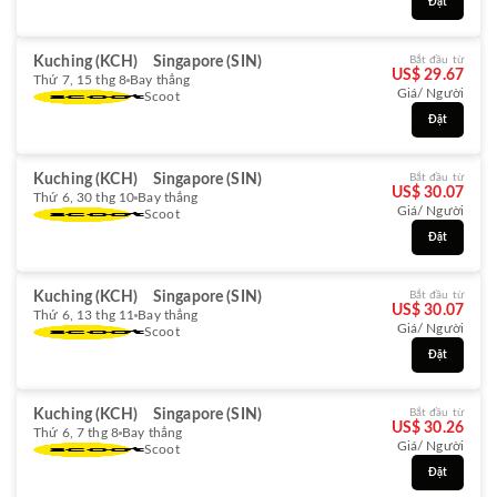
Đặt
Kuching (KCH)
Singapore (SIN)
Bắt đầu từ
US$ 29.67
Thứ 7, 15 thg 8
Bay thẳng
Giá/ Người
Scoot
Đặt
Kuching (KCH)
Singapore (SIN)
Bắt đầu từ
US$ 30.07
Thứ 6, 30 thg 10
Bay thẳng
Giá/ Người
Scoot
Đặt
Kuching (KCH)
Singapore (SIN)
Bắt đầu từ
US$ 30.07
Thứ 6, 13 thg 11
Bay thẳng
Giá/ Người
Scoot
Đặt
Kuching (KCH)
Singapore (SIN)
Bắt đầu từ
US$ 30.26
Thứ 6, 7 thg 8
Bay thẳng
Giá/ Người
Scoot
Đặt