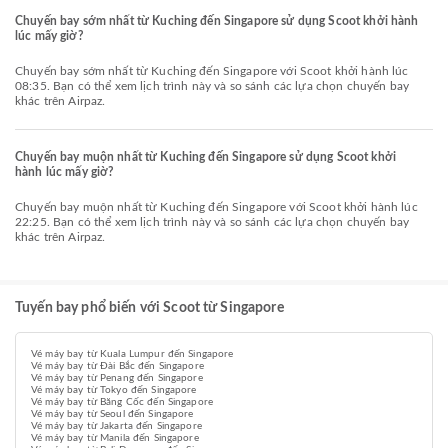
Chuyến bay sớm nhất từ Kuching đến Singapore sử dụng Scoot khởi hành
lúc mấy giờ?
Chuyến bay sớm nhất từ Kuching đến Singapore với Scoot khởi hành lúc
08:35. Bạn có thể xem lịch trình này và so sánh các lựa chọn chuyến bay
khác trên Airpaz.
Chuyến bay muộn nhất từ Kuching đến Singapore sử dụng Scoot khởi
hành lúc mấy giờ?
Chuyến bay muộn nhất từ Kuching đến Singapore với Scoot khởi hành lúc
22:25. Bạn có thể xem lịch trình này và so sánh các lựa chọn chuyến bay
khác trên Airpaz.
Tuyến bay phổ biến với Scoot từ Singapore
Vé máy bay từ Kuala Lumpur đến Singapore
Vé máy bay từ Đài Bắc đến Singapore
Vé máy bay từ Penang đến Singapore
Vé máy bay từ Tokyo đến Singapore
Vé máy bay từ Băng Cốc đến Singapore
Vé máy bay từ Seoul đến Singapore
Vé máy bay từ Jakarta đến Singapore
Vé máy bay từ Manila đến Singapore