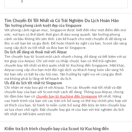
1
Tìm Chuyến Đi Tốt Nhất và Có Trải Nghiệm Du Lịch Hoàn Hảo
Tận hưởng phong cảnh tuyệt đẹp của Singapore
Với phong cảnh ngoạn mục, Singapore được biết đến như một điểm đến mơ
ước, nơi bạn có thể dành thời gian đi dạo xung quanh, tận hưởng phong
cảnh và bầu không khí yên tĩnh. Lên kế hoạch cho một chuyến đi dễ dàng và
thú vị với bạn bè và gia đình. Để hoàn thành kỳ nghỉ của bạn, Scoot sẵn sàng
cung cấp dịch vụ tốt nhất và đưa bạn từ Singapore.
Du lịch dễ dàng và thoải mái với Airpaz
Tìm chuyến bay từ Scoot một cách nhanh chóng, dễ dàng và tiết kiệm với sự
trợ giúp của Airpaz. Chỉ với một cú nhấp chuột, bạn có thể trải nghiệm
chuyến bay tốt nhất và khó quên nhất từ Kuching đến Singapore. Mặt khác,
Airpaz cung cấp cho bạn một đội ngũ dịch vụ khách hàng luôn sẵn sàng hỗ
trợ bạn nếu có bất kỳ câu hỏi nào. Tận hưởng kỳ nghỉ vui vẻ cùng gia đình
mà không phải lo lắng về kế hoạch du lịch.
Ưu đãi du lịch tốt nhất từ Singapore
Chỉ nhận vé máy bay giá rẻ với Airpaz. Tìm các khuyến mãi tốt nhất và đặt
chuyến bay của bạn với Scoot một cách dễ dàng. Thông qua Airpaz, chúng
tôi đảm bảo bạn có
chuyến bay từ Kuching đến Singapore
tốt nhất. Nâng
cao hành trình của bạn với các tiện ích bổ sung có thể tùy chỉnh phù hợp với
sở thích của bạn, từ hành lý miễn cước bổ sung đến bữa ăn trên chuyến bay
và lựa chọn chỗ ngồi. Đặt chuyến bay giá rẻ của bạn với trải nghiệm du lịch
tốt nhất và tiết kiệm vượt trội.
Kiểm tra lịch trình chuyến bay của Scoot từ Kuching đến