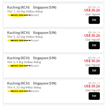
Kuching (KCH)
Singapore (SIN)
Bắt đầu từ
US$ 30.26
Thứ 7, 24 thg 10
Bay thẳng
Giá/ Người
Scoot
Đặt
Kuching (KCH)
Singapore (SIN)
Bắt đầu từ
US$ 30.26
Thứ 5, 22 thg 10
Bay thẳng
Giá/ Người
Scoot
Đặt
Kuching (KCH)
Singapore (SIN)
Bắt đầu từ
US$ 30.26
Thứ 6, 9 thg 10
Bay thẳng
Giá/ Người
Scoot
Đặt
Kuching (KCH)
Singapore (SIN)
Bắt đầu từ
US$ 30.26
Thứ 6, 21 thg 8
Bay thẳng
Giá/ Người
Scoot
Đặt