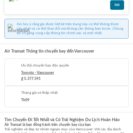
Đặt
Xin lưu ý rằng giá được liệt kê trên trang này có thể không được
cập nhật và có thể thay đổi mà không cần thông báo trước. Chúng
tôi cố gắng cung cấp thông tin chính xác và mới nhất.
Air Transat Thông tin chuyến bay đến Vancouver
Ưu đãi chuyến bay độc quyền
Toronto - Vancouver
₫ 5.377.591
Tháng giá vé thấp nhất
Th09
Tìm Chuyến Đi Tốt Nhất và Có Trải Nghiệm Du Lịch Hoàn Hảo
Air Transat là bạn đồng hành trên chuyến bay của bạn
Trải nghiệm vẻ đẹp tự nhiên ngoạn mục của Vancouver. Với các địa danh