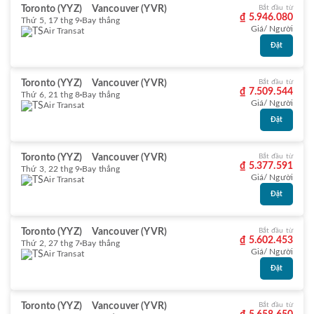
Toronto (YYZ)
Vancouver (YVR)
Bắt đầu từ
₫ 5.946.080
Thứ 5, 17 thg 9
Bay thẳng
Giá/ Người
Air Transat
Đặt
Toronto (YYZ)
Vancouver (YVR)
Bắt đầu từ
₫ 7.509.544
Thứ 6, 21 thg 8
Bay thẳng
Giá/ Người
Air Transat
Đặt
Toronto (YYZ)
Vancouver (YVR)
Bắt đầu từ
₫ 5.377.591
Thứ 3, 22 thg 9
Bay thẳng
Giá/ Người
Air Transat
Đặt
Toronto (YYZ)
Vancouver (YVR)
Bắt đầu từ
₫ 5.602.453
Thứ 2, 27 thg 7
Bay thẳng
Giá/ Người
Air Transat
Đặt
Toronto (YYZ)
Vancouver (YVR)
Bắt đầu từ