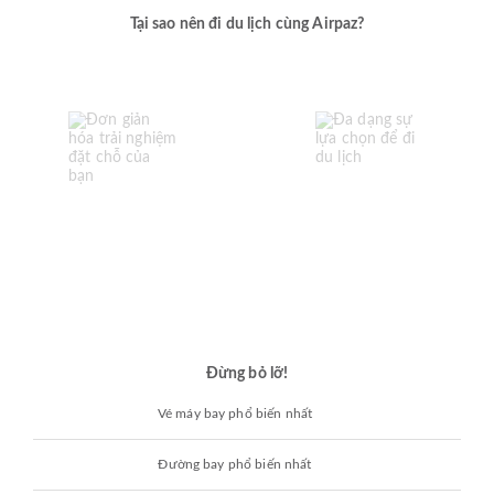
Tại sao nên đi du lịch cùng Airpaz?
Đừng bỏ lỡ!
Vé máy bay phổ biến nhất
Đường bay phổ biến nhất