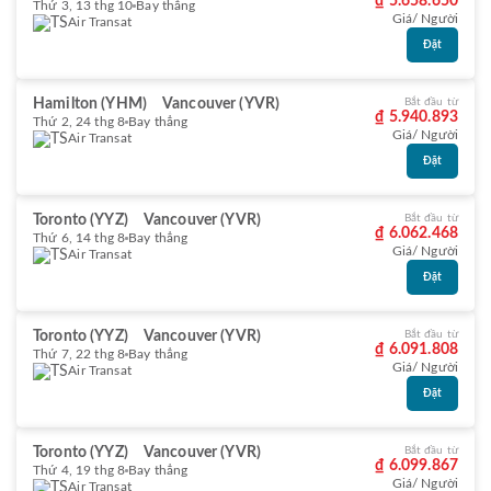
₫ 5.658.650
Thứ 3, 13 thg 10
Bay thẳng
Giá/ Người
Air Transat
Đặt
Hamilton (YHM)
Vancouver (YVR)
Bắt đầu từ
₫ 5.940.893
Thứ 2, 24 thg 8
Bay thẳng
Giá/ Người
Air Transat
Đặt
Toronto (YYZ)
Vancouver (YVR)
Bắt đầu từ
₫ 6.062.468
Thứ 6, 14 thg 8
Bay thẳng
Giá/ Người
Air Transat
Đặt
Toronto (YYZ)
Vancouver (YVR)
Bắt đầu từ
₫ 6.091.808
Thứ 7, 22 thg 8
Bay thẳng
Giá/ Người
Air Transat
Đặt
Toronto (YYZ)
Vancouver (YVR)
Bắt đầu từ
₫ 6.099.867
Thứ 4, 19 thg 8
Bay thẳng
Giá/ Người
Air Transat