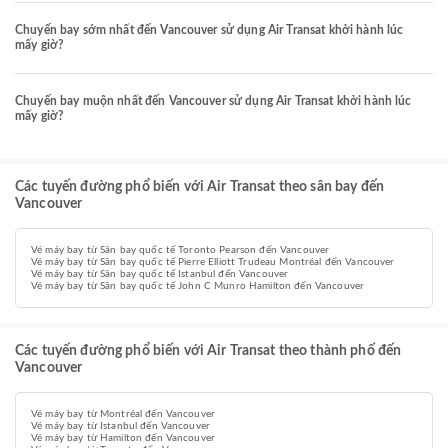
Chuyến bay sớm nhất đến Vancouver sử dụng Air Transat khởi hành lúc
mấy giờ?
Chuyến bay muộn nhất đến Vancouver sử dụng Air Transat khởi hành lúc
mấy giờ?
Các tuyến đường phổ biến với Air Transat theo sân bay đến
Vancouver
Vé máy bay từ Sân bay quốc tế Toronto Pearson đến Vancouver
Vé máy bay từ Sân bay quốc tế Pierre Elliott Trudeau Montréal đến Vancouver
Vé máy bay từ Sân bay quốc tế Istanbul đến Vancouver
Vé máy bay từ Sân bay quốc tế John C Munro Hamilton đến Vancouver
Các tuyến đường phổ biến với Air Transat theo thành phố đến
Vancouver
Vé máy bay từ Montréal đến Vancouver
Vé máy bay từ Istanbul đến Vancouver
Vé máy bay từ Hamilton đến Vancouver