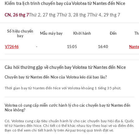
Kiểm tra lịch trình chuyến bay của Volotea từ Nantes đến Nice
CN, 26 thg 7
Thứ 2, 27 thg 7
Thứ 3, 28 thg 7
Thứ 4, 29 thg 7
Số hiệu chuyến
Mẫu máy bay
Khởi hành
Đến
Th
bay
V72646
-
15:05
16:40
Nante
Câu hỏi thường gặp về chuyến bay Volotea từ Nantes đến Nice
Chuyến bay từ Nantes đến Nice của Volotea kéo dài bao lâu?
Thời gian bay từ Nantes đến Nice với Volotea khoảng 1 tiếng 35 phút.
Volotea có cung cấp miễn cước hành lý cho các chuyến bay từ Nantes đến
Nice không?
Có, Volotea cung cấp tiêu chuẩn hành lý cho các chuyến bay Nội địa & Quốc
tế từ Nantes đến Nice. Chi tiết có thể khác nhau tùy theo loại vé và điểm đến.
Bạn có thể xem chi tiết hành lý trên Airpaz trong quá trình đặt vé.