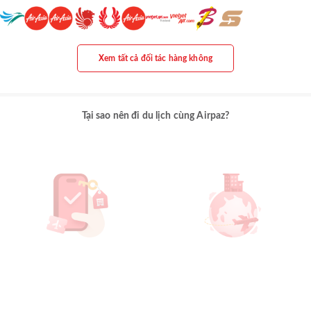
Xem tất cả đối tác hàng không
Tại sao nên đi du lịch cùng Airpaz?