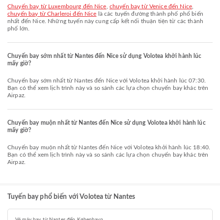
chuyến bay từ Luxembourg đến Nice
,
chuyến bay từ Venice đến Nice
,
chuyến bay từ Charleroi đến Nice
là các tuyến đường thành phố phổ biến
nhất đến Nice. Những tuyến này cung cấp kết nối thuận tiện từ các thành
phố lớn.
Chuyến bay sớm nhất từ Nantes đến Nice sử dụng Volotea khởi hành lúc
mấy giờ?
Chuyến bay sớm nhất từ Nantes đến Nice với Volotea khởi hành lúc 07:30.
Bạn có thể xem lịch trình này và so sánh các lựa chọn chuyến bay khác trên
Airpaz.
Chuyến bay muộn nhất từ Nantes đến Nice sử dụng Volotea khởi hành lúc
mấy giờ?
Chuyến bay muộn nhất từ Nantes đến Nice với Volotea khởi hành lúc 18:40.
Bạn có thể xem lịch trình này và so sánh các lựa chọn chuyến bay khác trên
Airpaz.
Tuyến bay phổ biến với Volotea từ Nantes
Vé máy bay từ Nantes đến København