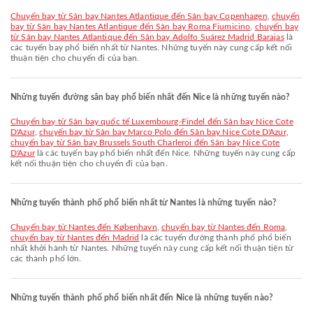
chuyến bay từ Sân bay Nantes Atlantique đến Sân bay Copenhagen
,
chuyến
bay từ Sân bay Nantes Atlantique đến Sân bay Roma Fiumicino
,
chuyến bay
từ Sân bay Nantes Atlantique đến Sân bay Adolfo Suárez Madrid Barajas
là
các tuyến bay phổ biến nhất từ Nantes. Những tuyến này cung cấp kết nối
thuận tiện cho chuyến đi của bạn.
Những tuyến đường sân bay phổ biến nhất đến Nice là những tuyến nào?
chuyến bay từ Sân bay quốc tế Luxembourg-Findel đến Sân bay Nice Cote
D'Azur
,
chuyến bay từ Sân bay Marco Polo đến Sân bay Nice Cote D'Azur
,
chuyến bay từ Sân bay Brussels South Charleroi đến Sân bay Nice Cote
D'Azur
là các tuyến bay phổ biến nhất đến Nice. Những tuyến này cung cấp
kết nối thuận tiện cho chuyến đi của bạn.
Những tuyến thành phố phổ biến nhất từ Nantes là những tuyến nào?
chuyến bay từ Nantes đến København
,
chuyến bay từ Nantes đến Roma
,
chuyến bay từ Nantes đến Madrid
là các tuyến đường thành phố phổ biến
nhất khởi hành từ Nantes. Những tuyến này cung cấp kết nối thuận tiện từ
các thành phố lớn.
Những tuyến thành phố phổ biến nhất đến Nice là những tuyến nào?