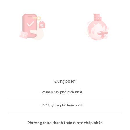
Đừng bỏ lỡ!
Vé máy bay phổ biến nhất
Đường bay phổ biến nhất
Phương thức thanh toán được chấp nhận