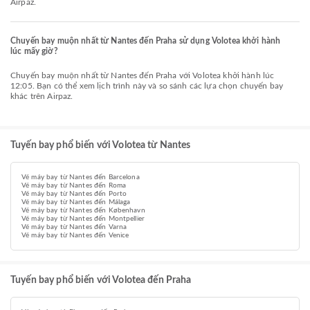
Airpaz.
Chuyến bay muộn nhất từ Nantes đến Praha sử dụng Volotea khởi hành
lúc mấy giờ?
Chuyến bay muộn nhất từ Nantes đến Praha với Volotea khởi hành lúc
12:05. Bạn có thể xem lịch trình này và so sánh các lựa chọn chuyến bay
khác trên Airpaz.
Tuyến bay phổ biến với Volotea từ Nantes
Vé máy bay từ Nantes đến Barcelona
Vé máy bay từ Nantes đến Roma
Vé máy bay từ Nantes đến Porto
Vé máy bay từ Nantes đến Málaga
Vé máy bay từ Nantes đến København
Vé máy bay từ Nantes đến Montpellier
Vé máy bay từ Nantes đến Varna
Vé máy bay từ Nantes đến Venice
Tuyến bay phổ biến với Volotea đến Praha