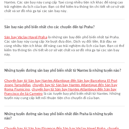
Nantes. Các sân bay này cung cấp Taxi cùng nhiều tiện ích khác để nâng cao
trải nghiệm du lịch của bạn. Bạn có thể kiểm tra thông tin chi tiết về cơ sở vật
chất và sơ đồ nhà ga tại các sân bay này.
Sân bay nào phổ biến nhất cho các chuyến đến tại Praha?
Sân bay Václav Havel Praha
là những sân bay đến phổ biến nhất tại Praha.
Các sân bay này cung cấp Xe buýt đưa đón, Dịch vụ đổi tiền, Bãi đậu xe
cùng nhiều tiện ích khác để nâng cao trải nghiệm du lịch của bạn. Bạn có thể
kiểm tra thông tin chi tiết về cơ sở vật chất và sơ đồ nhà ga tại các sân bay
này.
Những tuyến đường sân bay phổ biến nhất từ Nantes là những tuyến nào?
chuyến bay từ Sân bay Nantes Atlantique đến Sân bay Barcelona El Prat
Josep Tarradellas
,
chuyến bay từ Sân bay Nantes Atlantique đến Sân bay
Roma Fiumicino
,
chuyến bay từ Sân bay Nantes Atlantique đến Sân bay
Francisco de Sá Carneiro
là các tuyến bay phổ biến nhất từ Nantes. Những
tuyến này cung cấp kết nối thuận tiện cho chuyến đi của bạn.
Những tuyến đường sân bay phổ biến nhất đến Praha là những tuyến
nào?
chuyến bay từ Sân bay Florence đến Sân bay Václav Havel Praha
,
chuyến