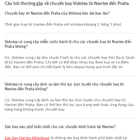
Câu hỏi thường gặp về chuyến bay Volotea từ Nantes đến Praha
Chuyến bay từ Nantes đến Praha của Volotea kéo dài bao lâu?
Thời gian bay từ Nantes đến Praha với Volotea khoảng 2 tiếng 5 phút.
Volotea có cung cấp miễn cước hành lý cho các chuyến bay từ Nantes đến
Praha không?
Có, Volotea cung cấp tiêu chuẩn hành lý cho các chuyến bay Nội địa & Quốc
tế từ Nantes đến Praha. Chi tiết có thể khác nhau tùy theo loại vé và điểm
đến. Bạn có thể xem chi tiết hành lý trên Airpaz trong quá trình đặt vé.
Volotea có cung cấp dịch vụ làm thủ tục trực tuyến cho chuyến bay từ
Nantes đến Praha không?
Có, Volotea cung cấp dịch vụ làm thủ tục trực tuyến cho chuyến bay từ
Nantes đến Praha. Bạn có thể làm thủ tục qua trang web hoặc ứng dụng của
hãng hàng không trước chuyến bay.
Sân bay nào phổ biến nhất cho các chuyến khởi hành tại Nantes?
Sân bay Nantes Atlantique
là những sân bay khởi hành phổ biến nhất tại