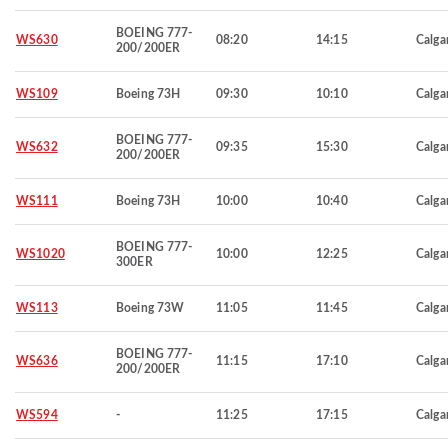
BOEING 777-
WS630
08:20
14:15
Calga
200/200ER
WS109
Boeing 73H
09:30
10:10
Calga
BOEING 777-
WS632
09:35
15:30
Calga
200/200ER
WS111
Boeing 73H
10:00
10:40
Calga
BOEING 777-
WS1020
10:00
12:25
Calga
300ER
WS113
Boeing 73W
11:05
11:45
Calga
BOEING 777-
WS636
11:15
17:10
Calga
200/200ER
WS594
-
11:25
17:15
Calga