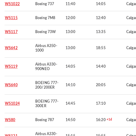
WS1022
Boeing 737
11:40
14:05
Calga
WS115
Boeing 7M8
12:00
12:40
Calga
WS117
Boeing 73W
13:00
13:35
Calga
Airbus A350-
WS642
13:00
18:55
Calga
1000
Airbus A330-
WS119
14:05
14:40
Calga
900NEO
BOEING 777-
WS640
14:10
20:05
Calga
200/200ER
BOEING 777-
WS1024
14:45
17:10
Calga
300ER
WS80
Boeing 787
14:50
16:20
+1d
Calga
Airbus A330-