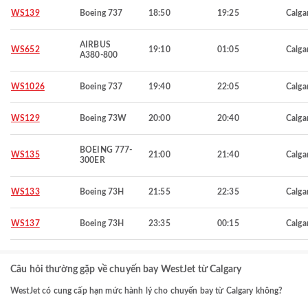
WS139
Boeing 737
18:50
19:25
Calga
AIRBUS
WS652
19:10
01:05
Calga
A380-800
WS1026
Boeing 737
19:40
22:05
Calga
WS129
Boeing 73W
20:00
20:40
Calga
BOEING 777-
WS135
21:00
21:40
Calga
300ER
WS133
Boeing 73H
21:55
22:35
Calga
WS137
Boeing 73H
23:35
00:15
Calga
Câu hỏi thường gặp về chuyến bay WestJet từ Calgary
WestJet có cung cấp hạn mức hành lý cho chuyến bay từ Calgary không?