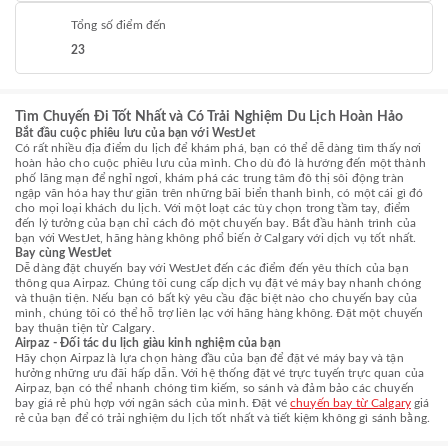
Tổng số điểm đến
23
Tìm Chuyến Đi Tốt Nhất và Có Trải Nghiệm Du Lịch Hoàn Hảo
Bắt đầu cuộc phiêu lưu của bạn với WestJet
Có rất nhiều địa điểm du lịch để khám phá, bạn có thể dễ dàng tìm thấy nơi
hoàn hảo cho cuộc phiêu lưu của mình. Cho dù đó là hướng đến một thành
phố lãng mạn để nghỉ ngơi, khám phá các trung tâm đô thị sôi động tràn
ngập văn hóa hay thư giãn trên những bãi biển thanh bình, có một cái gì đó
cho mọi loại khách du lịch. Với một loạt các tùy chọn trong tầm tay, điểm
đến lý tưởng của bạn chỉ cách đó một chuyến bay. Bắt đầu hành trình của
bạn với WestJet, hãng hàng không phổ biến ở Calgary với dịch vụ tốt nhất.
Bay cùng WestJet
Dễ dàng đặt chuyến bay với WestJet đến các điểm đến yêu thích của bạn
thông qua Airpaz. Chúng tôi cung cấp dịch vụ đặt vé máy bay nhanh chóng
và thuận tiện. Nếu bạn có bất kỳ yêu cầu đặc biệt nào cho chuyến bay của
mình, chúng tôi có thể hỗ trợ liên lạc với hãng hàng không. Đặt một chuyến
bay thuận tiện từ Calgary.
Airpaz - Đối tác du lịch giàu kinh nghiệm của bạn
Hãy chọn Airpaz là lựa chọn hàng đầu của bạn để đặt vé máy bay và tận
hưởng những ưu đãi hấp dẫn. Với hệ thống đặt vé trực tuyến trực quan của
Airpaz, bạn có thể nhanh chóng tìm kiếm, so sánh và đảm bảo các chuyến
bay giá rẻ phù hợp với ngân sách của mình. Đặt vé
chuyến bay từ Calgary
giá
rẻ của bạn để có trải nghiệm du lịch tốt nhất và tiết kiệm không gì sánh bằng.