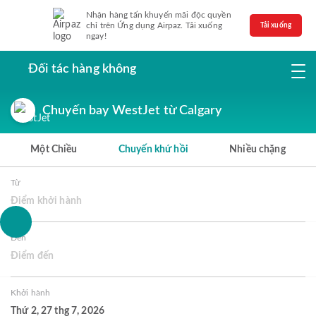
Nhận hàng tấn khuyến mãi độc quyền
chỉ trên Ứng dụng Airpaz. Tải xuống
Tải xuống
ngay!
Đối tác hàng không
Chuyến bay WestJet từ Calgary
Một Chiều
Chuyến khứ hồi
Nhiều chặng
Từ
Điểm khởi hành
Đến
Điểm đến
Khởi hành
Thứ 2, 27 thg 7, 2026