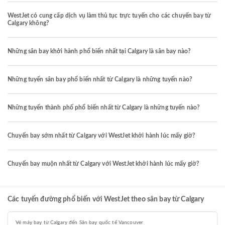
WestJet có cung cấp dịch vụ làm thủ tục trực tuyến cho các chuyến bay từ
Calgary không?
Những sân bay khởi hành phổ biến nhất tại Calgary là sân bay nào?
Những tuyến sân bay phổ biến nhất từ Calgary là những tuyến nào?
Những tuyến thành phố phổ biến nhất từ Calgary là những tuyến nào?
Chuyến bay sớm nhất từ Calgary với WestJet khởi hành lúc mấy giờ?
Chuyến bay muộn nhất từ Calgary với WestJet khởi hành lúc mấy giờ?
Các tuyến đường phổ biến với WestJet theo sân bay từ Calgary
Vé máy bay từ Calgary đến Sân bay quốc tế Vancouver