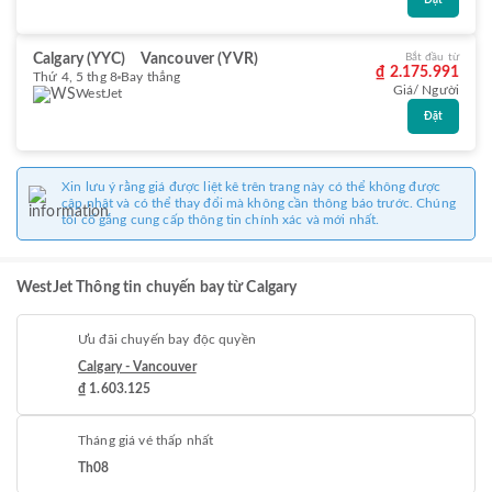
Đặt
Calgary (YYC)
Vancouver (YVR)
Bắt đầu từ
₫ 2.175.991
Thứ 4, 5 thg 8
Bay thẳng
Giá/ Người
WestJet
Đặt
Xin lưu ý rằng giá được liệt kê trên trang này có thể không được
cập nhật và có thể thay đổi mà không cần thông báo trước. Chúng
tôi cố gắng cung cấp thông tin chính xác và mới nhất.
WestJet Thông tin chuyến bay từ Calgary
Ưu đãi chuyến bay độc quyền
Calgary - Vancouver
₫ 1.603.125
Tháng giá vé thấp nhất
Th08