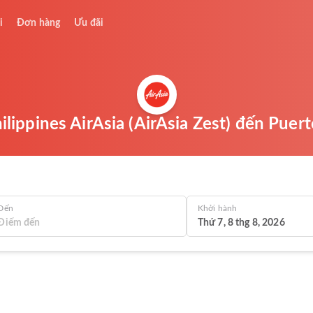
i
Đơn hàng
Ưu đãi
lippines AirAsia (AirAsia Zest) đến Puert
Đến
Khởi hành
Thứ 7, 8 thg 8, 2026