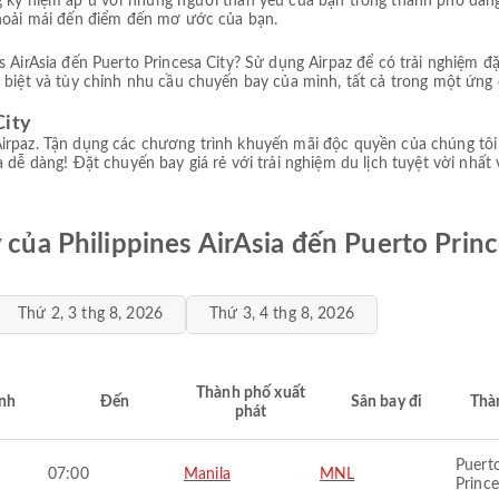
g kỷ niệm ấp ủ với những người thân yêu của bạn trong thành phố đán
thoải mái đến điểm đến mơ ước của bạn.
s AirAsia đến Puerto Princesa City? Sử dụng Airpaz để có trải nghiệm đ
 biệt và tùy chỉnh nhu cầu chuyến bay của mình, tất cả trong một ứng 
City
irpaz. Tận dụng các chương trình khuyến mãi độc quyền của chúng tôi
dễ dàng! Đặt chuyến bay giá rẻ với trải nghiệm du lịch tuyệt vời nhất 
y của Philippines AirAsia đến Puerto Princ
Thứ 2, 3 thg 8, 2026
Thứ 3, 4 thg 8, 2026
Thành phố xuất
nh
Đến
Sân bay đi
Thà
phát
Puert
07:00
Manila
MNL
Prince