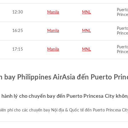
Puert
12:30
Manila
MNL
Prince
Puert
16:25
Manila
MNL
Prince
Puert
17:15
Manila
MNL
Prince
 bay Philippines AirAsia đến Puerto Prin
c hành lý cho chuyến bay đến Puerto Princesa City khôn
miễn phí cho các chuyến bay Nội địa & Quốc tế đến Puerto Princesa Cit