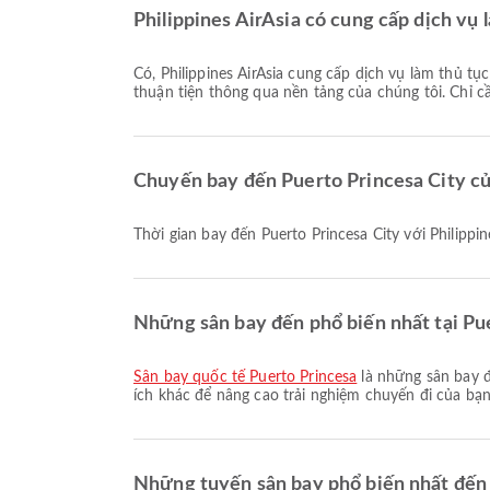
Philippines AirAsia có cung cấp dịch vụ
Có, Philippines AirAsia cung cấp dịch vụ làm thủ tục trực tuyến cho các chuyến bay đến Puerto Princesa City, cho phép quý khách làm thủ tục chuyến bay của mình một cách
thuận tiện thông qua nền tảng của chúng tôi. Chỉ c
Chuyến bay đến Puerto Princesa City của
Thời gian bay đến Puerto Princesa City với Philippi
Những sân bay đến phổ biến nhất tại Pue
Sân bay quốc tế Puerto Princesa
là những sân bay đ
ích khác để nâng cao trải nghiệm chuyến đi của bạn.
Những tuyến sân bay phổ biến nhất đến 