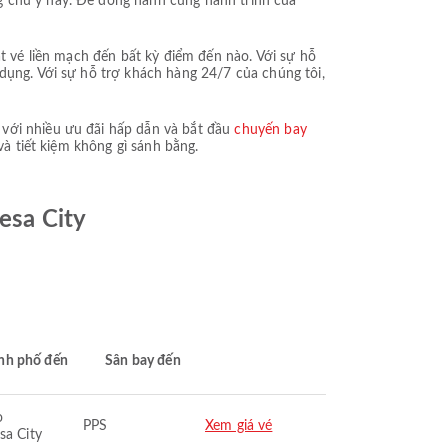
g chú ý này. Để đồng hành cùng hành trình của
ặt vé liền mạch đến bất kỳ điểm đến nào. Với sự hỗ
dụng. Với sự hỗ trợ khách hàng 24/7 của chúng tôi,
 với nhiều ưu đãi hấp dẫn và bắt đầu
chuyến bay
và tiết kiệm không gì sánh bằng.
esa City
nh phố đến
Sân bay đến
o
PPS
Xem giá vé
sa City