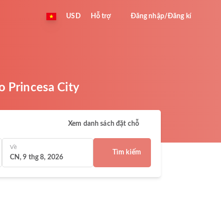
USD
Hỗ trợ
Đăng nhập/Đăng kí
o Princesa City
Xem danh sách đặt chỗ
Về
Tìm kiếm
CN, 9 thg 8, 2026