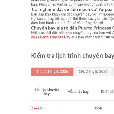
hoàn hảo giữa thư giãn và phấn khích. Tạo ra nhữn
bạn, Philippines AirAsia cung cấp một chuyến bay 
Trải nghiệm đặt vé liền mạch với Airpaz
Bạn gặp khó khăn khi đặt chuyến bay với Philippine
trợ của chúng tôi, bạn có thể thêm các yêu cầu đặc
đảm bảo hành trình suôn sẻ và không rắc rối.
Chuyến bay giá rẻ đến Puerto Princesa 
Nhận ưu đãi đặc biệt cho chuyến bay của bạn với A
đến Puerto Princesa City
của bạn một cách tự tin và 
Kiểm tra lịch trình chuyến ba
Thứ 7, 1 thg 8, 2026
CN, 2 thg 8, 2026
Số hiệu chuyến
Mẫu máy bay
Khởi hà
bay
Z2426
-
05:40