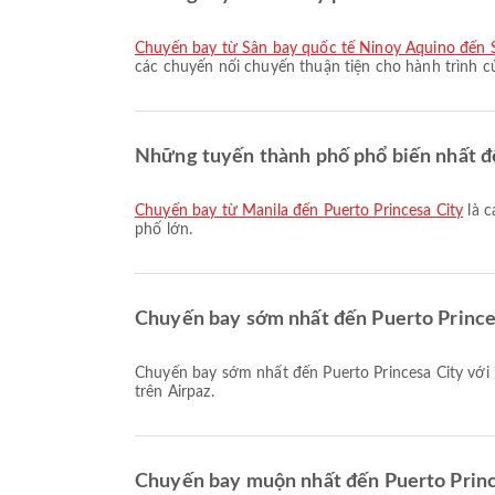
chuyến bay từ Sân bay quốc tế Ninoy Aquino đến 
các chuyến nối chuyến thuận tiện cho hành trình c
Những tuyến thành phố phổ biến nhất đế
chuyến bay từ Manila đến Puerto Princesa City
là c
phố lớn.
Chuyến bay sớm nhất đến Puerto Princes
Chuyến bay sớm nhất đến Puerto Princesa City với Philippines AirAsia khởi hành lúc 15:05. Bạn có thể xem lịch trình này và so sánh các lựa chọn chuyến bay khác có sẵn
trên Airpaz.
Chuyến bay muộn nhất đến Puerto Prince