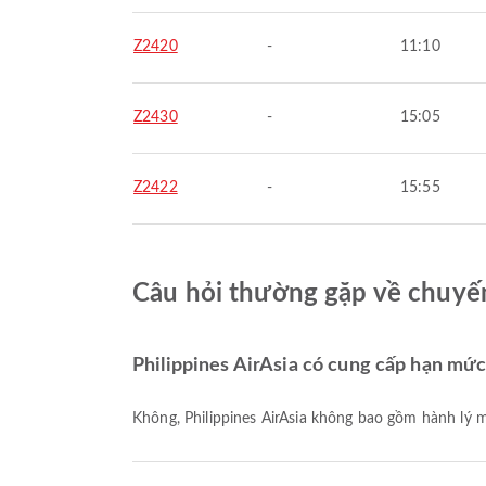
Z2420
-
11:10
Z2430
-
15:05
Z2422
-
15:55
Câu hỏi thường gặp về chuyến
Philippines AirAsia có cung cấp hạn mứ
Không, Philippines AirAsia không bao gồm hành lý 