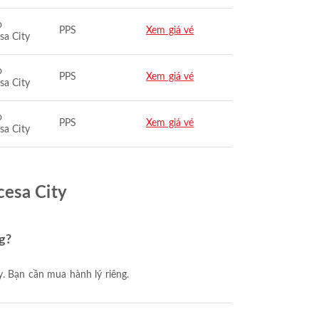
o
PPS
Xem giá vé
sa City
o
PPS
Xem giá vé
sa City
o
PPS
Xem giá vé
sa City
cesa City
g?
y. Bạn cần mua hành lý riêng.