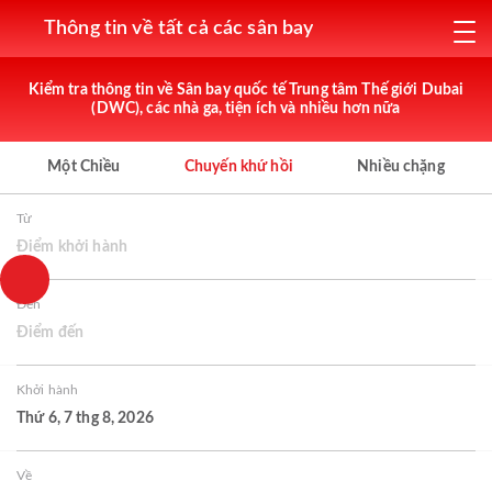
Thông tin về tất cả các sân bay
Kiểm tra thông tin về Sân bay quốc tế Trung tâm Thế giới Dubai
(DWC), các nhà ga, tiện ích và nhiều hơn nữa
Một Chiều
Chuyến khứ hồi
Nhiều chặng
Từ
Điểm khởi hành
Đến
Điểm đến
Khởi hành
Thứ 6, 7 thg 8, 2026
Về