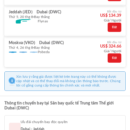
Jeddah (JED)
Dubai (DWC)
Bắt đầu từ
US$ 134.39
Thứ 5, 20 thg 8
Bay thẳng
Giá/ Người
Flynas
Đặt
Moskva (VKO)
Dubai (DWC)
Bắt đầu từ
US$ 324.66
Thứ 4, 26 thg 8
Bay thẳng
Giá/ Người
Pobeda
Đặt
Xin lưu ý rằng giá được liệt kê trên trang này có thể không được
cập nhật và có thể thay đổi mà không cần thông báo trước. Chúng
tôi cố gắng cung cấp thông tin chính xác và mới nhất.
Thông tin chuyến bay tại Sân bay quốc tế Trung tâm Thế giới
Dubai (DWC)
Ưu đãi chuyến bay độc quyền
Dubai - Jeddah