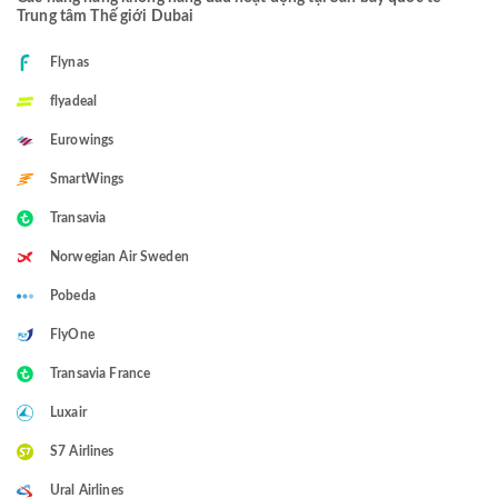
Trung tâm Thế giới Dubai
Flynas
flyadeal
Eurowings
SmartWings
Transavia
Norwegian Air Sweden
Pobeda
FlyOne
Transavia France
Luxair
S7 Airlines
Ural Airlines