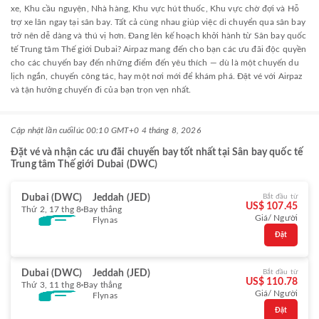
xe, Khu cầu nguyện, Nhà hàng, Khu vực hút thuốc, Khu vực chờ đợi và Hỗ
trợ xe lăn ngay tại sân bay. Tất cả cùng nhau giúp việc di chuyển qua sân bay
trở nên dễ dàng và thú vị hơn. Đang lên kế hoạch khởi hành từ Sân bay quốc
tế Trung tâm Thế giới Dubai? Airpaz mang đến cho bạn các ưu đãi độc quyền
cho các chuyến bay đến những điểm đến yêu thích — dù là một chuyến du
lịch ngắn, chuyến công tác, hay một nơi mới để khám phá. Đặt vé với Airpaz
và tận hưởng chuyến đi của bạn trọn vẹn nhất.
Cập nhật lần cuối
lúc 00:10 GMT+0 4 tháng 8, 2026
Đặt vé và nhận các ưu đãi chuyến bay tốt nhất tại Sân bay quốc tế
Trung tâm Thế giới Dubai (DWC)
Dubai (DWC)
Jeddah (JED)
Bắt đầu từ
US$ 107.45
Thứ 2, 17 thg 8
Bay thẳng
Giá/ Người
Flynas
Đặt
Dubai (DWC)
Jeddah (JED)
Bắt đầu từ
US$ 110.78
Thứ 3, 11 thg 8
Bay thẳng
Giá/ Người
Flynas
Đặt