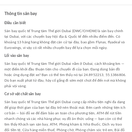
Thông tin sân bay
Điều cần biết
Sân bay quốc tế Trung tâm Thế giới Dubai (DWC/OMDW) là sân bay chính
tại Dubai, với các chuyến bay Nội địa & Quốc tế đến nhiều điểm đến. Có
khoảng 13 hãng hàng không đặt căn cứ tại đây, bao gồm Flynas, flyadeal và
Eurowings, vì vậy có rất nhiều chuyến bay để lựa chọn mỗi ngày.
Lối vào sân bay
Sân bay quốc tế Trung tâm Thế giới Dubai nằm ở Dubai, cách khoảng km —
một điểm khởi đầu thuận tiện cho chuyến đi của bạn. Đang dùng bản đồ
hoặc ứng dụng đặt xe? Bạn có thể tìm thấy nó tại 24.8952213, 55.1386806.
Dù bạn xuất phát từ đâu, hãy cố gắng đi sớm một chút để đến nơi mà không
phải vội vàng.
Cơ sở vật chất sân bay
Sân bay quốc tế Trung tâm Thế giới Dubai cung cấp nhiều tiện nghi đa dạng
để giúp thời gian của bạn tại đây trở nên thoải mái. Bên cạnh những tiện ích
cơ bản — bãi đỗ xe để đảm bảo an toàn cho phương tiện, ATM để rút tiền
nhanh chóng và các nhà hàng phục vụ đồ ăn thức uống — bạn còn có thể
tìm thấy Khách sạn sân bay, ATM, Phòng khám & Nhà thuốc, Dịch vụ trao
đổi tiền tệ, Cửa hàng miễn thuế, Phòng chờ, Phòng chăm sóc trẻ em, Bãi đỗ