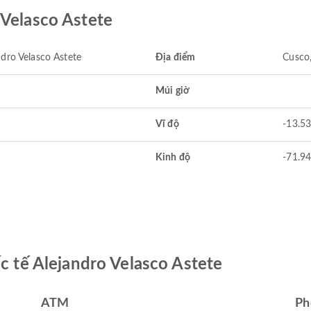
 Velasco Astete
ndro Velasco Astete
Địa điểm
Cusco,
Múi giờ
Vĩ độ
-13.5
Kinh độ
-71.9
ốc tế Alejandro Velasco Astete
ATM
Ph