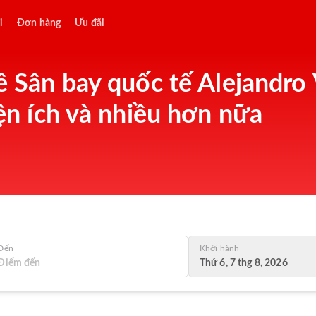
i
Đơn hàng
Ưu đãi
ề Sân bay quốc tế Alejandro
iện ích và nhiều hơn nữa
Đến
Khởi hành
Thứ 6, 7 thg 8, 2026