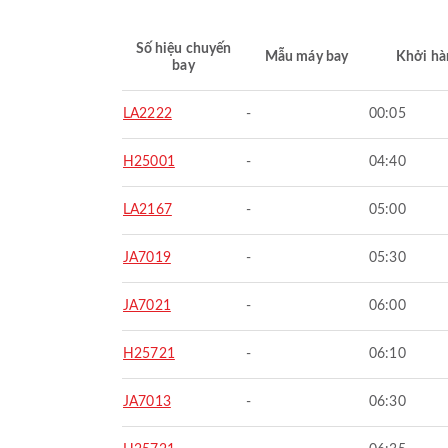
Số hiệu chuyến
Mẫu máy bay
Khởi hà
bay
LA2222
-
00:05
H25001
-
04:40
LA2167
-
05:00
JA7019
-
05:30
JA7021
-
06:00
H25721
-
06:10
JA7013
-
06:30