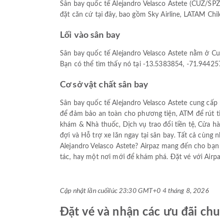
Sân bay quốc tế Alejandro Velasco Astete (CUZ/SPZ
đặt căn cứ tại đây, bao gồm Sky Airline, LATAM Chi
Lối vào sân bay
Sân bay quốc tế Alejandro Velasco Astete nằm ở C
Bạn có thể tìm thấy nó tại -13.5383854, -71.94425
Cơ sở vật chất sân bay
Sân bay quốc tế Alejandro Velasco Astete cung cấp 
để đảm bảo an toàn cho phương tiện, ATM để rút t
khám & Nhà thuốc, Dịch vụ trao đổi tiền tệ, Cửa 
đợi và Hỗ trợ xe lăn ngay tại sân bay. Tất cả cùng
Alejandro Velasco Astete? Airpaz mang đến cho bạ
tác, hay một nơi mới để khám phá. Đặt vé với Airp
Cập nhật lần cuối
lúc 23:30 GMT+0 4 tháng 8, 2026
Đặt vé và nhận các ưu đãi chu