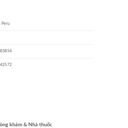
 Peru
383854
442572
òng khám & Nhà thuốc