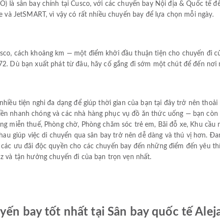
O) là sân bay chính tại Cusco, với các chuyến bay Nội địa & Quốc tế 
le và JetSMART, vì vậy có rất nhiều chuyến bay để lựa chọn mỗi ngày.
usco, cách khoảng km — một điểm khởi đầu thuận tiện cho chuyến đi 
72. Dù bạn xuất phát từ đâu, hãy cố gắng đi sớm một chút để đến nơi 
nhiều tiện nghi đa dạng để giúp thời gian của bạn tại đây trở nên thoả
iền nhanh chóng và các nhà hàng phục vụ đồ ăn thức uống — bạn còn 
hàng miễn thuế, Phòng chờ, Phòng chăm sóc trẻ em, Bãi đỗ xe, Khu cầu
 nhau giúp việc di chuyển qua sân bay trở nên dễ dàng và thú vị hơn. Đ
n các ưu đãi độc quyền cho các chuyến bay đến những điểm đến yêu th
az và tận hưởng chuyến đi của bạn trọn vẹn nhất.
yến bay tốt nhất tại Sân bay quốc tế Ale