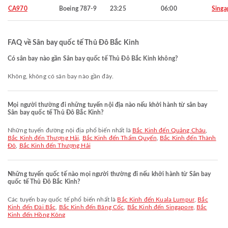
CA970
Boeing 787-9
23:25
06:00
Singa
FAQ về Sân bay quốc tế Thủ Đô Bắc Kinh
Có sân bay nào gần Sân bay quốc tế Thủ Đô Bắc Kinh không?
Không, không có sân bay nào gần đây.
Mọi người thường đi những tuyến nội địa nào nếu khởi hành từ sân bay
Sân bay quốc tế Thủ Đô Bắc Kinh?
Những tuyến đường nội địa phổ biến nhất là
Bắc Kinh đến Quảng Châu
,
Bắc Kinh đến Thượng Hải
,
Bắc Kinh đến Thẩm Quyến
,
Bắc Kinh đến Thành
Đô
,
Bắc Kinh đến Thượng Hải
Những tuyến quốc tế nào mọi người thường đi nếu khởi hành từ Sân bay
quốc tế Thủ Đô Bắc Kinh?
Các tuyến bay quốc tế phổ biến nhất là
Bắc Kinh đến Kuala Lumpur
,
Bắc
Kinh đến Đài Bắc
,
Bắc Kinh đến Băng Cốc
,
Bắc Kinh đến Singapore
,
Bắc
Kinh đến Hồng Kông