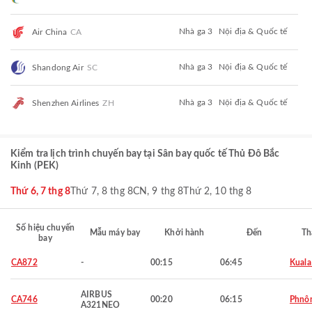
Nhà ga 3
Nội địa & Quốc tế
Air China
CA
Nhà ga 3
Nội địa & Quốc tế
Shandong Air
SC
Nhà ga 3
Nội địa & Quốc tế
Shenzhen Airlines
ZH
Kiểm tra lịch trình chuyến bay tại Sân bay quốc tế Thủ Đô Bắc
Kinh (PEK)
Thứ 6, 7 thg 8
Thứ 7, 8 thg 8
CN, 9 thg 8
Thứ 2, 10 thg 8
Số hiệu chuyến
Mẫu máy bay
Khởi hành
Đến
Th
bay
CA872
-
00:15
06:45
Kuala
AIRBUS
CA746
00:20
06:15
Phnô
A321NEO