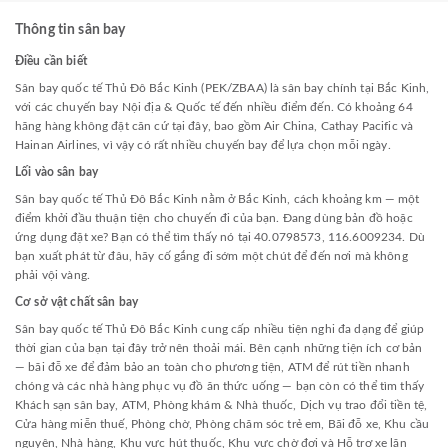
Thông tin sân bay
Điều cần biết
Sân bay quốc tế Thủ Đô Bắc Kinh (PEK/ZBAA) là sân bay chính tại Bắc Kinh,
với các chuyến bay Nội địa & Quốc tế đến nhiều điểm đến. Có khoảng 64
hãng hàng không đặt căn cứ tại đây, bao gồm Air China, Cathay Pacific và
Hainan Airlines, vì vậy có rất nhiều chuyến bay để lựa chọn mỗi ngày.
Lối vào sân bay
Sân bay quốc tế Thủ Đô Bắc Kinh nằm ở Bắc Kinh, cách khoảng km — một
điểm khởi đầu thuận tiện cho chuyến đi của bạn. Đang dùng bản đồ hoặc
ứng dụng đặt xe? Bạn có thể tìm thấy nó tại 40.0798573, 116.6009234. Dù
bạn xuất phát từ đâu, hãy cố gắng đi sớm một chút để đến nơi mà không
phải vội vàng.
Cơ sở vật chất sân bay
Sân bay quốc tế Thủ Đô Bắc Kinh cung cấp nhiều tiện nghi đa dạng để giúp
thời gian của bạn tại đây trở nên thoải mái. Bên cạnh những tiện ích cơ bản
— bãi đỗ xe để đảm bảo an toàn cho phương tiện, ATM để rút tiền nhanh
chóng và các nhà hàng phục vụ đồ ăn thức uống — bạn còn có thể tìm thấy
Khách sạn sân bay, ATM, Phòng khám & Nhà thuốc, Dịch vụ trao đổi tiền tệ,
Cửa hàng miễn thuế, Phòng chờ, Phòng chăm sóc trẻ em, Bãi đỗ xe, Khu cầu
nguyện, Nhà hàng, Khu vực hút thuốc, Khu vực chờ đợi và Hỗ trợ xe lăn