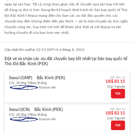
ngay tại sân bay. Tất cả cùng nhau giúp việc di chuyển qua sân bay trở nên
dễ dàng và thú vị hơn. Đang lên kế hoạch khởi hành từ Sân bay quốc tế Thủ
Đô Bắc Kinh? Airpaz mang đến cho bạn các ưu đãi độc quyền cho các
chuyến bay đến những điểm đến yêu thích — dù là một chuyến du lịch ngắn,
chuyến công tác, hay một nơi mới để khám phá. Đặt vé với Airpaz và tận
hưởng chuyến đi của bạn trọn vẹn nhất.
Cập nhật lần cuối
lúc 22:23 GMT+0 6 tháng 8, 2026
Đặt vé và nhận các ưu đãi chuyến bay tốt nhất tại Sân bay quốc tế
Thủ Đô Bắc Kinh (PEK)
Seoul (GMP)
Bắc Kinh (PEK)
Bắt đầu từ
US$ 83.15
CN, 20 thg 9
Bay thẳng
Giá/ Người
Korean Air
Đặt
Seoul (ICN)
Bắc Kinh (PEK)
Bắt đầu từ
US$ 83.15
CN, 20 thg 9
Bay thẳng
Giá/ Người
Korean Air
Đặt