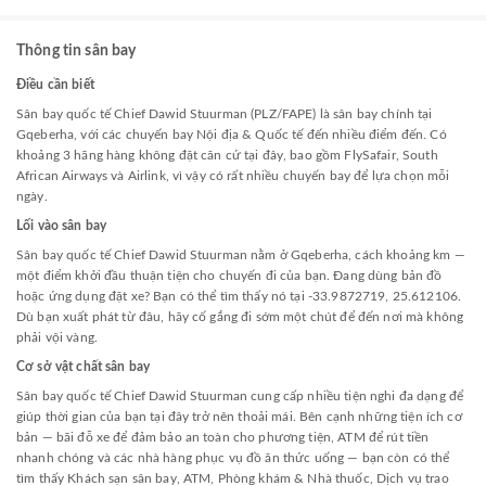
Thông tin sân bay
Điều cần biết
Sân bay quốc tế Chief Dawid Stuurman (PLZ/FAPE) là sân bay chính tại
Gqeberha, với các chuyến bay Nội địa & Quốc tế đến nhiều điểm đến. Có
khoảng 3 hãng hàng không đặt căn cứ tại đây, bao gồm FlySafair, South
African Airways và Airlink, vì vậy có rất nhiều chuyến bay để lựa chọn mỗi
ngày.
Lối vào sân bay
Sân bay quốc tế Chief Dawid Stuurman nằm ở Gqeberha, cách khoảng km —
một điểm khởi đầu thuận tiện cho chuyến đi của bạn. Đang dùng bản đồ
hoặc ứng dụng đặt xe? Bạn có thể tìm thấy nó tại -33.9872719, 25.612106.
Dù bạn xuất phát từ đâu, hãy cố gắng đi sớm một chút để đến nơi mà không
phải vội vàng.
Cơ sở vật chất sân bay
Sân bay quốc tế Chief Dawid Stuurman cung cấp nhiều tiện nghi đa dạng để
giúp thời gian của bạn tại đây trở nên thoải mái. Bên cạnh những tiện ích cơ
bản — bãi đỗ xe để đảm bảo an toàn cho phương tiện, ATM để rút tiền
nhanh chóng và các nhà hàng phục vụ đồ ăn thức uống — bạn còn có thể
tìm thấy Khách sạn sân bay, ATM, Phòng khám & Nhà thuốc, Dịch vụ trao