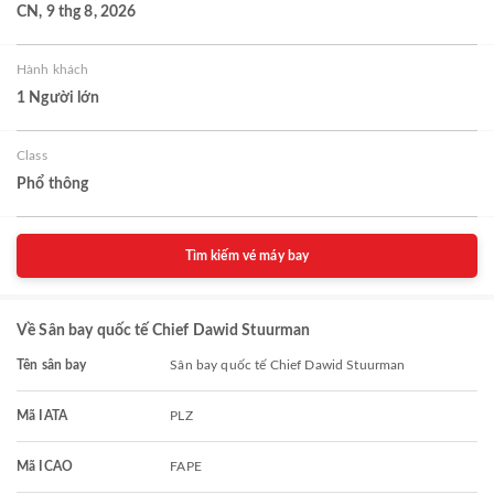
CN, 9 thg 8, 2026
Hành khách
1 Người lớn
Class
Phổ thông
Tìm kiếm vé máy bay
Về Sân bay quốc tế Chief Dawid Stuurman
Tên sân bay
Sân bay quốc tế Chief Dawid Stuurman
Mã IATA
PLZ
Mã ICAO
FAPE