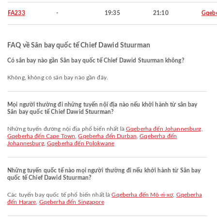
FA233
-
19:35
21:10
Gqeb
FAQ về Sân bay quốc tế Chief Dawid Stuurman
Có sân bay nào gần Sân bay quốc tế Chief Dawid Stuurman không?
Không, không có sân bay nào gần đây.
Mọi người thường đi những tuyến nội địa nào nếu khởi hành từ sân bay
Sân bay quốc tế Chief Dawid Stuurman?
Những tuyến đường nội địa phổ biến nhất là
Gqeberha đến Johannesburg
,
Gqeberha đến Cape Town
,
Gqeberha đến Durban
,
Gqeberha đến
Johannesburg
,
Gqeberha đến Polokwane
Những tuyến quốc tế nào mọi người thường đi nếu khởi hành từ Sân bay
quốc tế Chief Dawid Stuurman?
Các tuyến bay quốc tế phổ biến nhất là
Gqeberha đến Mô-ri-xơ
,
Gqeberha
đến Harare
,
Gqeberha đến Singapore