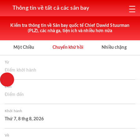
Thông tin về tất cả các sân bay
Kiểm tra thông tin về Sân bay quốc tế Chief Dawid Stuurman
(PLZ), các nhà ga, tiện ích và nhiều hơn nữa
Một Chiều
Chuyến khứ hồi
Nhiều chặng
Từ
Điểm khởi hành
Đến
Điểm đến
Khởi hành
Thứ 7, 8 thg 8, 2026
Về