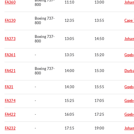
Boeing 737-
FA360
11:10
13:00
Johan
800
Boeing 737-
FA130
12:35
13:55
Cape
800
Boeing 737-
FA373
13:05
14:50
Johan
800
FA361
-
13:35
15:20
Gqeb
Boeing 737-
FA421
14:00
15:30
Durb
800
FA31
-
14:30
15:55
Gqeb
FA374
-
15:25
17:05
Gqeb
FA422
-
16:05
17:25
Gqeb
FA232
-
17:15
19:00
Johan