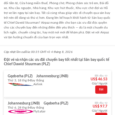
đổi tiền tệ, Cửa hàng miễn thuế, Phòng chờ, Phòng chăm sóc trẻ em, Bãi đỗ
xe, Khu cầu nguyện, Nhà hàng, Khu vực hút thuốc, Khu vực chờ đợi và Hỗ
trợ xe lăn ngay tại sân bay. Tất cả cùng nhau giúp việc di chuyển qua sân bay
trở nên dễ dàng và thú vị hơn. Đang lên kế hoạch khởi hành từ Sân bay quốc
tế Chief Dawid Stuurman? Airpaz mang đến cho bạn các ưu đãi độc quyền
cho các chuyến bay đến những điểm đến yêu thích — dù là một chuyến du
lịch ngắn, chuyến công tác, hay một nơi mới để khám phá. Đặt vé với Airpaz
và tận hưởng chuyến đi của bạn trọn vẹn nhất.
Cập nhật lần cuối
lúc 00:35 GMT+0 4 tháng 8, 2026
Đặt vé và nhận các ưu đãi chuyến bay tốt nhất tại Sân bay quốc tế
Chief Dawid Stuurman (PLZ)
Gqeberha (PLZ)
Johannesburg (JNB)
Bắt đầu từ
US$ 46.53
Thứ 3, 18 thg 8
Bay thẳng
Giá/ Người
Airlink
Đặt
Johannesburg (JNB)
Gqeberha (PLZ)
Bắt đầu từ
US$ 97.7
Thứ 6, 28 thg 8
Bay thẳng
Giá/ Người
FlySafair