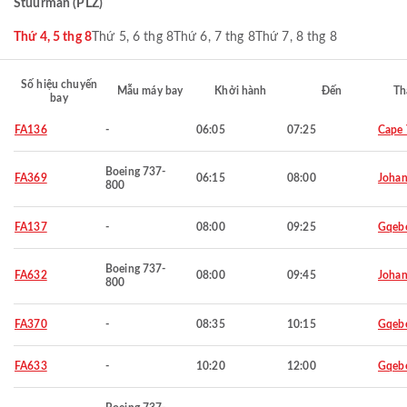
Stuurman (PLZ)
Thứ 4, 5 thg 8
Thứ 5, 6 thg 8
Thứ 6, 7 thg 8
Thứ 7, 8 thg 8
Số hiệu chuyến
Mẫu máy bay
Khởi hành
Đến
Th
bay
FA136
-
06:05
07:25
Cape
Boeing 737-
FA369
06:15
08:00
Johan
800
FA137
-
08:00
09:25
Gqeb
Boeing 737-
FA632
08:00
09:45
Johan
800
FA370
-
08:35
10:15
Gqeb
FA633
-
10:20
12:00
Gqeb