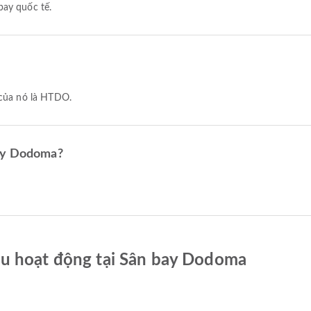
bay quốc tế.
 của nó là HTDO.
bay Dodoma?
u hoạt động tại Sân bay Dodoma