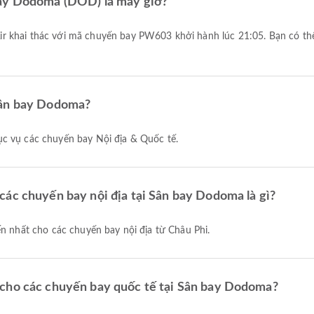
bay Dodoma (DOD) là mấy giờ?
Sân bay Dodoma?
ục vụ các chuyến bay Nội địa & Quốc tế.
các chuyến bay nội địa tại Sân bay Dodoma là gì?
 nhất cho các chuyến bay nội địa từ Châu Phi.
 cho các chuyến bay quốc tế tại Sân bay Dodoma?