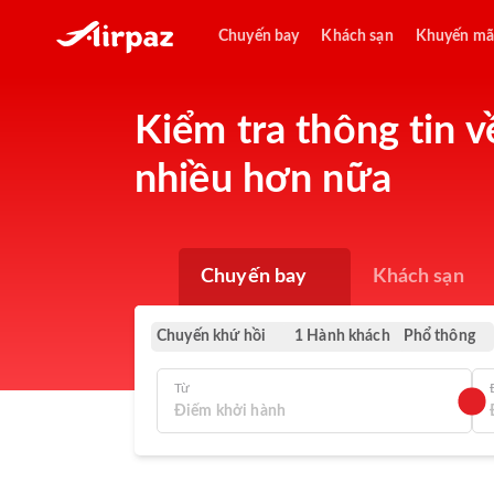
Chuyến bay
Khách sạn
Khuyến mã
Kiểm tra thông tin v
nhiều hơn nữa
Chuyến bay
Khách sạn
Chuyến khứ hồi
Phổ thông
1 Hành khách
Từ