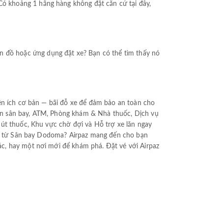
ó khoảng 1 hãng hàng không đặt căn cứ tại đây,
 đồ hoặc ứng dụng đặt xe? Bạn có thể tìm thấy nó
iện ích cơ bản — bãi đỗ xe để đảm bảo an toàn cho
ạn sân bay, ATM, Phòng khám & Nhà thuốc, Dịch vụ
hút thuốc, Khu vực chờ đợi và Hỗ trợ xe lăn ngay
ành từ Sân bay Dodoma? Airpaz mang đến cho bạn
c, hay một nơi mới để khám phá. Đặt vé với Airpaz