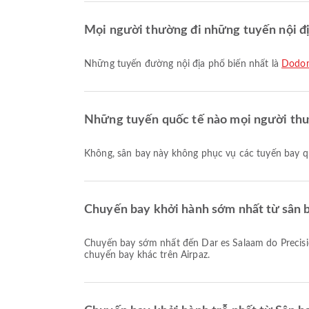
Mọi người thường đi những tuyến nội đ
Những tuyến đường nội địa phổ biến nhất là
Dodom
Những tuyến quốc tế nào mọi người thư
Không, sân bay này không phục vụ các tuyến bay q
Chuyến bay khởi hành sớm nhất từ sân 
Chuyến bay sớm nhất đến Dar es Salaam do Precision Air khai thác với mã chuyến bay PW601 khởi hành lúc 07:15. Bạn có thể xem lịch bay này và so sánh các lựa chọn
chuyến bay khác trên Airpaz.