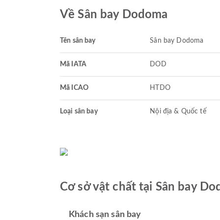
Về Sân bay Dodoma
Tên sân bay
Sân bay Dodoma
Mã IATA
DOD
Mã ICAO
HTDO
Loại sân bay
Nội địa & Quốc tế
Cơ sở vật chất tại Sân bay D
Khách sạn sân bay