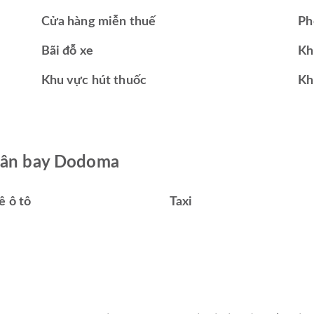
Cửa hàng miễn thuế
Ph
Bãi đỗ xe
Kh
Khu vực hút thuốc
Kh
 Sân bay Dodoma
ê ô tô
Taxi