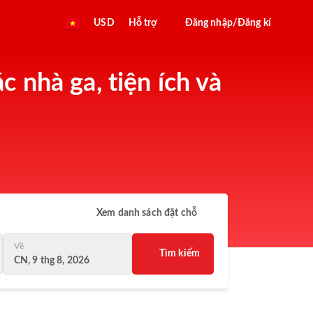
USD
Hỗ trợ
Đăng nhập/Đăng kí
 nhà ga, tiện ích và
Xem danh sách đặt chỗ
Về
Tìm kiếm
CN, 9 thg 8, 2026