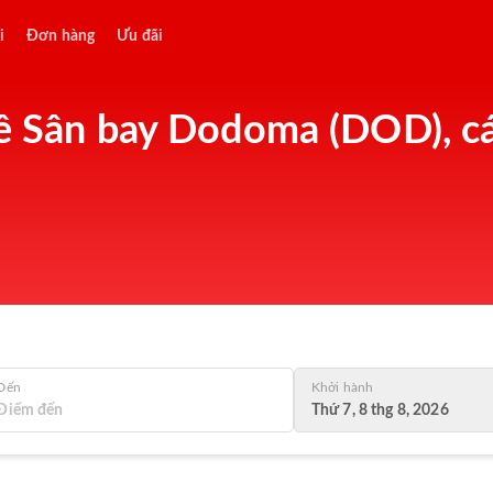
i
Đơn hàng
Ưu đãi
ề Sân bay Dodoma (DOD), các
Đến
Khởi hành
Thứ 7, 8 thg 8, 2026