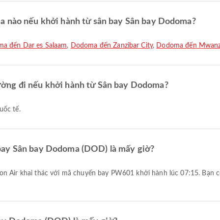
ịa nào nếu khởi hành từ sân bay Sân bay Dodoma?
a đến Dar es Salaam
,
Dodoma đến Zanzibar City
,
Dodoma đến Mwan
ờng đi nếu khởi hành từ Sân bay Dodoma?
uốc tế.
bay Sân bay Dodoma (DOD) là mấy giờ?