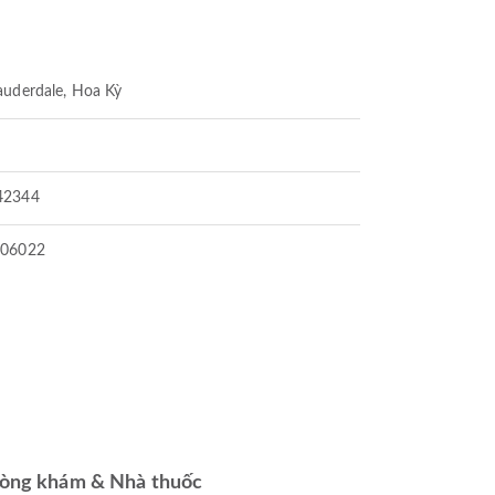
auderdale, Hoa Kỳ
42344
506022
òng khám & Nhà thuốc