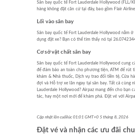
Sân bay quốc tế Fort Lauderdale Hollywood (FLL/KF
hàng không đặt căn cứ tại đây, bao gồm Flair Airline
Lối vào sân bay
Sân bay quốc tế Fort Lauderdale Hollywood nằm ở 
dụng đặt xe? Bạn có thể tìm thấy nó tại 26.074234
Cơ sở vật chất sân bay
Sân bay quốc tế Fort Lauderdale Hollywood cung cấp
để đảm bảo an toàn cho phương tiện, ATM để rút t
khám & Nhà thuốc, Dịch vụ trao đổi tiền tệ, Cửa 
đợi và Hỗ trợ xe lăn ngay tại sân bay. Tất cả cùng
Lauderdale Hollywood? Airpaz mang đến cho bạn cá
tác, hay một nơi mới để khám phá. Đặt vé với Airp
Cập nhật lần cuối
lúc 01:01 GMT+0 5 tháng 8, 2026
Đặt vé và nhận các ưu đãi chu