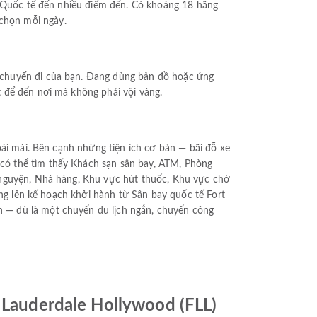
& Quốc tế đến nhiều điểm đến. Có khoảng 18 hãng
a chọn mỗi ngày.
 chuyến đi của bạn. Đang dùng bản đồ hoặc ứng
 để đến nơi mà không phải vội vàng.
oải mái. Bên cạnh những tiện ích cơ bản — bãi đỗ xe
có thể tìm thấy Khách sạn sân bay, ATM, Phòng
 nguyện, Nhà hàng, Khu vực hút thuốc, Khu vực chờ
ang lên kế hoạch khởi hành từ Sân bay quốc tế Fort
 — dù là một chuyến du lịch ngắn, chuyến công
t Lauderdale Hollywood (FLL)