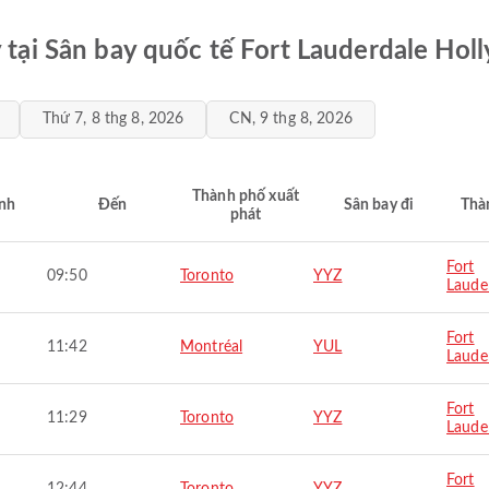
y tại Sân bay quốc tế Fort Lauderdale Hol
Thứ 7, 8 thg 8, 2026
CN, 9 thg 8, 2026
Thành phố xuất
nh
Đến
Sân bay đi
Thà
phát
Fort
09:50
Toronto
YYZ
Laude
Fort
11:42
Montréal
YUL
Laude
Fort
11:29
Toronto
YYZ
Laude
Fort