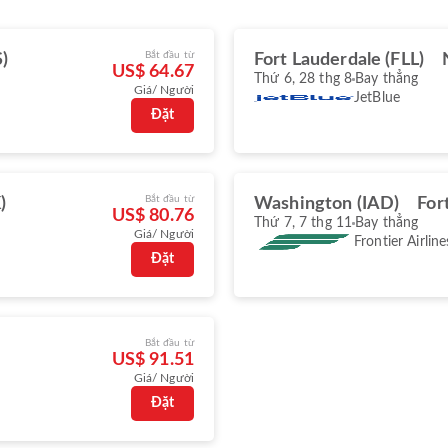
Bắt đầu từ
)
Fort Lauderdale (FLL)
US$ 64.67
Thứ 6, 28 thg 8
Bay thẳng
Giá/ Người
JetBlue
Đặt
Bắt đầu từ
)
Washington (IAD)
For
US$ 80.76
Thứ 7, 7 thg 11
Bay thẳng
Giá/ Người
Frontier Airline
Đặt
Bắt đầu từ
US$ 91.51
Giá/ Người
Đặt