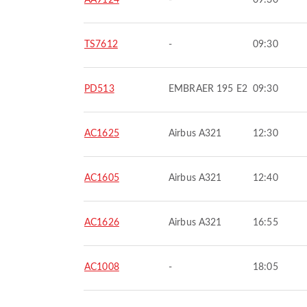
AA9124
-
09:30
TS7612
-
09:30
PD513
EMBRAER 195 E2
09:30
AC1625
Airbus A321
12:30
AC1605
Airbus A321
12:40
AC1626
Airbus A321
16:55
AC1008
-
18:05