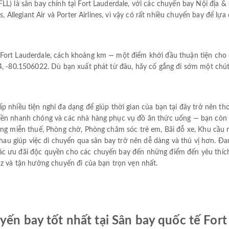
LL) là sân bay chính tại Fort Lauderdale, với các chuyến bay Nội địa 
s, Allegiant Air và Porter Airlines, vì vậy có rất nhiều chuyến bay để lự
Fort Lauderdale, cách khoảng km — một điểm khởi đầu thuận tiện cho
4, -80.1506022. Dù bạn xuất phát từ đâu, hãy cố gắng đi sớm một chút
 nhiều tiện nghi đa dạng để giúp thời gian của bạn tại đây trở nên th
iền nhanh chóng và các nhà hàng phục vụ đồ ăn thức uống — bạn còn 
hàng miễn thuế, Phòng chờ, Phòng chăm sóc trẻ em, Bãi đỗ xe, Khu cầu
 nhau giúp việc di chuyển qua sân bay trở nên dễ dàng và thú vị hơn. Đ
c ưu đãi độc quyền cho các chuyến bay đến những điểm đến yêu thích
az và tận hưởng chuyến đi của bạn trọn vẹn nhất.
yến bay tốt nhất tại Sân bay quốc tế For