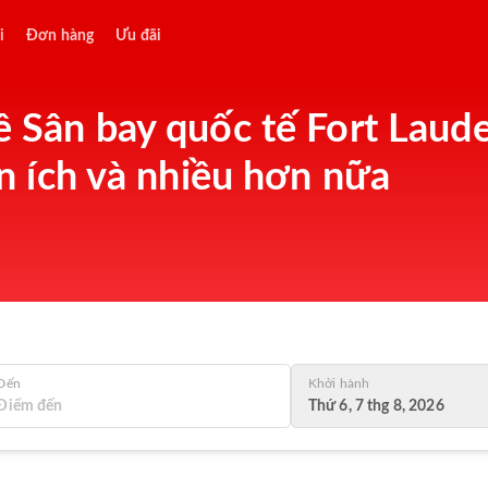
i
Đơn hàng
Ưu đãi
về Sân bay quốc tế Fort Lau
iện ích và nhiều hơn nữa
Đến
Khởi hành
Thứ 6, 7 thg 8, 2026