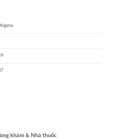
 Nigeria
59
37
òng khám & Nhà thuốc