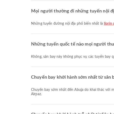
Mọi người thường đi những tuyến nội địa
Những tuyến đường nội địa phổ biến nhất là
Ilorin
Những tuyến quốc tế nào mọi người thườ
Không, sân bay này không phục vụ các tuyến bay q
Chuyến bay khởi hành sớm nhất từ sân ba
Chuyến bay sớm nhất đến Abuja do khai thác với mã chuyến bay Q9311 khởi hành lúc 08:00. Bạn có thể xem lịch bay này và so sánh các lựa chọn chuyến bay khác trên
Airpaz.