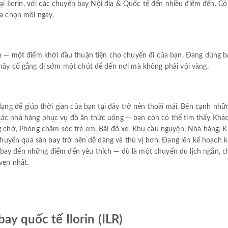
 tại Ilorin, với các chuyến bay Nội địa & Quốc tế đến nhiều điểm đến. 
ựa chọn mỗi ngày.
km — một điểm khởi đầu thuận tiện cho chuyến đi của bạn. Đang dùng 
 hãy cố gắng đi sớm một chút để đến nơi mà không phải vội vàng.
 dạng để giúp thời gian của bạn tại đây trở nên thoải mái. Bên cạnh nh
các nhà hàng phục vụ đồ ăn thức uống — bạn còn có thể tìm thấy Khá
ng chờ, Phòng chăm sóc trẻ em, Bãi đỗ xe, Khu cầu nguyện, Nhà hàng, 
i chuyển qua sân bay trở nên dễ dàng và thú vị hơn. Đang lên kế hoạch 
bay đến những điểm đến yêu thích — dù là một chuyến du lịch ngắn, c
vẹn nhất.
ay quốc tế Ilorin (ILR)