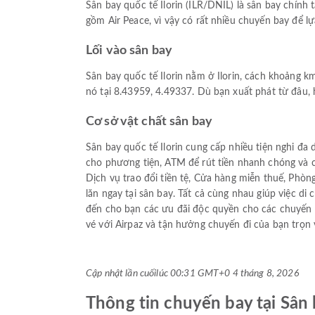
Sân bay quốc tế Ilorin (ILR/DNIL) là sân bay chính
gồm Air Peace, vì vậy có rất nhiều chuyến bay để l
Lối vào sân bay
Sân bay quốc tế Ilorin nằm ở Ilorin, cách khoảng 
nó tại 8.43959, 4.49337. Dù bạn xuất phát từ đâu,
Cơ sở vật chất sân bay
Sân bay quốc tế Ilorin cung cấp nhiều tiện nghi đa
cho phương tiện, ATM để rút tiền nhanh chóng và 
Dịch vụ trao đổi tiền tệ, Cửa hàng miễn thuế, Phò
lăn ngay tại sân bay. Tất cả cùng nhau giúp việc d
đến cho bạn các ưu đãi độc quyền cho các chuyến 
vé với Airpaz và tận hưởng chuyến đi của bạn trọn 
Cập nhật lần cuối
lúc 00:31 GMT+0 4 tháng 8, 2026
Thông tin chuyến bay tại Sân b