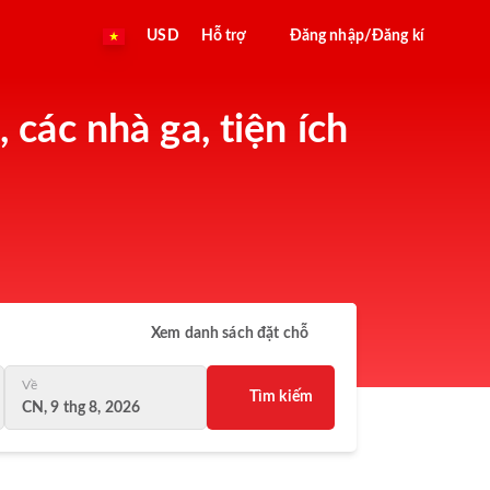
USD
Hỗ trợ
Đăng nhập/Đăng kí
 các nhà ga, tiện ích
Xem danh sách đặt chỗ
Về
Tìm kiếm
CN, 9 thg 8, 2026