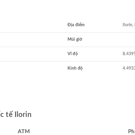
Địa điểm
Ilorin,
Múi giờ
Vĩ độ
8.439
Kinh độ
4.493
 tế Ilorin
ATM
Ph