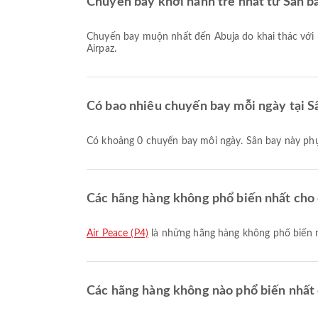
Chuyến bay khởi hành trễ nhất từ Sân bay
Chuyến bay muộn nhất đến Abuja do khai thác với mã chuyến bay OF1181 khởi hành lúc 08:35. Bạn có thể xem lịch bay này và so sánh các lựa chọn chuyến bay khác trên
Airpaz.
Có bao nhiêu chuyến bay mỗi ngày tại Sâ
Có khoảng 0 chuyến bay mỗi ngày. Sân bay này ph
Các hãng hàng không phổ biến nhất cho cá
Air Peace (P4)
là những hãng hàng không phổ biến n
Các hãng hàng không nào phổ biến nhất c