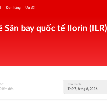
i
Đơn hàng
Ưu đãi
 Sân bay quốc tế Ilorin (ILR),
Đến
Khởi hành
Thứ 7, 8 thg 8, 2026