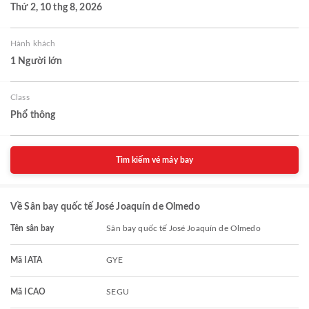
Thứ 2, 10 thg 8, 2026
Hành khách
1 Người lớn
Class
Phổ thông
Tìm kiếm vé máy bay
Về Sân bay quốc tế José Joaquín de Olmedo
Tên sân bay
Sân bay quốc tế José Joaquín de Olmedo
Mã IATA
GYE
Mã ICAO
SEGU