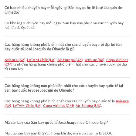
Có bao nhiêu chuyến bay mỗi ngày tại Sân bay quốc tế José Joaquín de
Olmedo?
Có khoảng 1 chuyến bay mỗi ngày. Sân bay này phục vụ các chuyến bay
Nội địa & Quốc tế.
Các hãng hàng không phổ biến nhất cho các chuyến bay nội địa tại Sân
bay quốc tế José Joaquín de Olmedo là gì?
Avianca (AV)
,
LATAM Chile (LA)
,
Air Europa (UX)
,
JetBlue (B6)
,
Copa Airlines
(CM)
là những hãng hàng không phổ biến nhất cho các chuyến bay nội địa
từ Nam Mỹ.
Các hãng hàng không nào phổ biến nhất cho các chuyến bay quốc tế tại
Sân bay quốc tế José Joaquín de Olmedo?
Các hãng hàng không phổ biến nhất cho các chuyến bay quốc tế là
Avianca
(AV)
,
LATAM Chile (LA)
,
Copa Airlines (CM)
,
Air Europa (UX)
.
Mã sân bay của Sân bay quốc tế José Joaquín de Olmedo là gì?
Mã của sân bay này là GYE. Trong khi đó, mã icao của nó là SEGU.