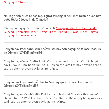
Guayaquil đến Manta
Những tuyến quốc tế nào mọi người thường đi nếu khởi hành từ Sân bay
quốc tế José Joaquín de Olmedo?
Các tuyến bay quốc tế phổ biến nhất là
Guayaquil đến Fort Lauderdale
,
Guayaquil đến New York
,
Guayaquil đến Madrid
,
Guayaquil đến Bogotá
,
Guayaquil đến New York
Chuyến bay khởi hành sớm nhất từ sân bay Sân bay quốc tế José Joaquín
de Olmedo (GYE) là mấy giờ?
Chuyến bay sớm nhất đến Punta Cana do Arajet khai thác với mã chuyến
bay DM6701 khởi hành lúc 00:04. Bạn có thể xem lịch bay này và so sánh
các lựa chọn chuyến bay khác trên Airpaz.
Chuyến bay khởi hành trễ nhất từ Sân bay quốc tế José Joaquín de
Olmedo (GYE) là mấy giờ?
Chuyến bay muộn nhất đến Fort Lauderdale do JetBlue khai thác với mã
chuyến bay B61256 khởi hành lúc 23:59. Bạn có thể xem lịch bay này và so
sánh các lựa chọn chuyến bay khác trên Airpaz.