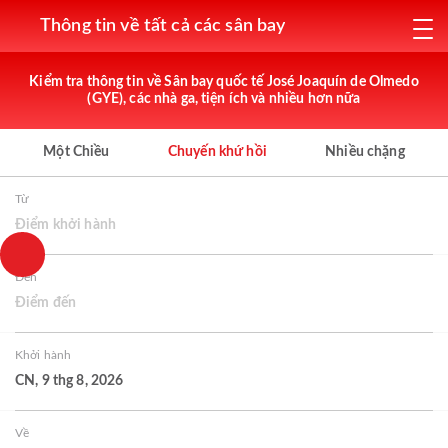
Thông tin về tất cả các sân bay
Kiểm tra thông tin về Sân bay quốc tế José Joaquín de Olmedo
(GYE), các nhà ga, tiện ích và nhiều hơn nữa
Một Chiều
Chuyến khứ hồi
Nhiều chặng
Từ
Điểm khởi hành
Đến
Điểm đến
Khởi hành
CN, 9 thg 8, 2026
Về