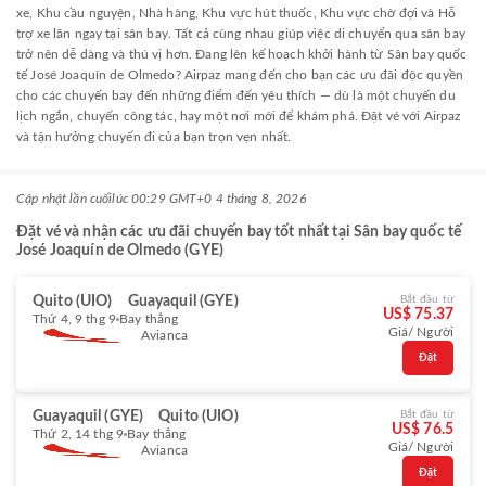
xe, Khu cầu nguyện, Nhà hàng, Khu vực hút thuốc, Khu vực chờ đợi và Hỗ
trợ xe lăn ngay tại sân bay. Tất cả cùng nhau giúp việc di chuyển qua sân bay
trở nên dễ dàng và thú vị hơn. Đang lên kế hoạch khởi hành từ Sân bay quốc
tế José Joaquín de Olmedo? Airpaz mang đến cho bạn các ưu đãi độc quyền
cho các chuyến bay đến những điểm đến yêu thích — dù là một chuyến du
lịch ngắn, chuyến công tác, hay một nơi mới để khám phá. Đặt vé với Airpaz
và tận hưởng chuyến đi của bạn trọn vẹn nhất.
Cập nhật lần cuối
lúc 00:29 GMT+0 4 tháng 8, 2026
Đặt vé và nhận các ưu đãi chuyến bay tốt nhất tại Sân bay quốc tế
José Joaquín de Olmedo (GYE)
Quito (UIO)
Guayaquil (GYE)
Bắt đầu từ
US$ 75.37
Thứ 4, 9 thg 9
Bay thẳng
Giá/ Người
Avianca
Đặt
Guayaquil (GYE)
Quito (UIO)
Bắt đầu từ
US$ 76.5
Thứ 2, 14 thg 9
Bay thẳng
Giá/ Người
Avianca
Đặt