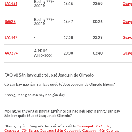
Boeing 777-
LA1454
16:15
23:59
Guaya
300ER
Boeing 777-
B6528
16:47
00:26
Guaya
300ER
LA1447
-
17:38
23:29
Guaya
AIRBUS
AV7394
20:00
03:40
Guaya
A350-1000
FAQ về Sân bay quốc tế José Joaquín de Olmedo
Có sân bay nào gần Sân bay quốc tế José Joaquín de Olmedo không?
Không, không có sân bay nào gần đây.
Mọi người thường đi những tuyến nội địa nào nếu khởi hành từ sân bay
Sân bay quốc tế José Joaquín de Olmedo?
Những tuyến đường nội địa phổ biến nhất là
Guayaquil đến Quito
,
Guayaquil đến Baltra
,
Guayaquil đến Guayaquil
,
Guayaquil đến Cuenca
,