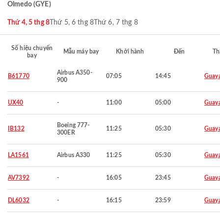
Olmedo (GYE)
Thứ 4, 5 thg 8
Thứ 5, 6 thg 8
Thứ 6, 7 thg 8
Số hiệu chuyến
Mẫu máy bay
Khởi hành
Đến
Th
bay
Airbus A350-
B61770
07:05
14:45
Guaya
900
UX40
-
11:00
05:00
Guaya
Boeing 777-
IB132
11:25
05:30
Guaya
300ER
LA1561
Airbus A330
11:25
05:30
Guaya
AV7392
-
16:05
23:45
Guaya
DL6032
-
16:15
23:59
Guaya