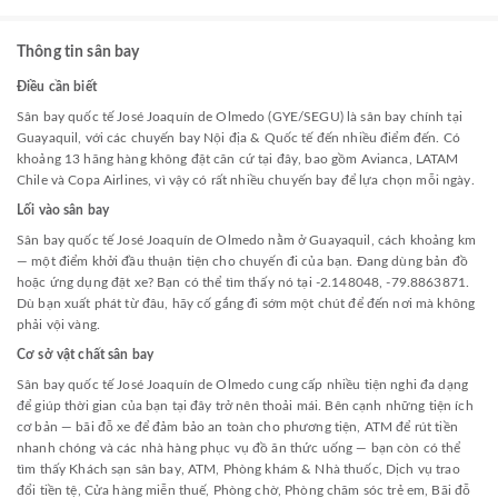
Thông tin sân bay
Điều cần biết
Sân bay quốc tế José Joaquín de Olmedo (GYE/SEGU) là sân bay chính tại
Guayaquil, với các chuyến bay Nội địa & Quốc tế đến nhiều điểm đến. Có
khoảng 13 hãng hàng không đặt căn cứ tại đây, bao gồm Avianca, LATAM
Chile và Copa Airlines, vì vậy có rất nhiều chuyến bay để lựa chọn mỗi ngày.
Lối vào sân bay
Sân bay quốc tế José Joaquín de Olmedo nằm ở Guayaquil, cách khoảng km
— một điểm khởi đầu thuận tiện cho chuyến đi của bạn. Đang dùng bản đồ
hoặc ứng dụng đặt xe? Bạn có thể tìm thấy nó tại -2.148048, -79.8863871.
Dù bạn xuất phát từ đâu, hãy cố gắng đi sớm một chút để đến nơi mà không
phải vội vàng.
Cơ sở vật chất sân bay
Sân bay quốc tế José Joaquín de Olmedo cung cấp nhiều tiện nghi đa dạng
để giúp thời gian của bạn tại đây trở nên thoải mái. Bên cạnh những tiện ích
cơ bản — bãi đỗ xe để đảm bảo an toàn cho phương tiện, ATM để rút tiền
nhanh chóng và các nhà hàng phục vụ đồ ăn thức uống — bạn còn có thể
tìm thấy Khách sạn sân bay, ATM, Phòng khám & Nhà thuốc, Dịch vụ trao
đổi tiền tệ, Cửa hàng miễn thuế, Phòng chờ, Phòng chăm sóc trẻ em, Bãi đỗ