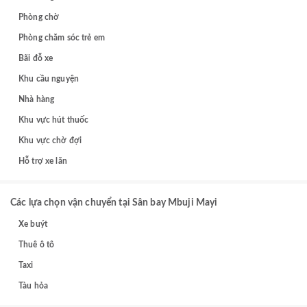
Phòng chờ
Phòng chăm sóc trẻ em
Bãi đỗ xe
Khu cầu nguyện
Nhà hàng
Khu vực hút thuốc
Khu vực chờ đợi
Hỗ trợ xe lăn
Các lựa chọn vận chuyển tại Sân bay Mbuji Mayi
Xe buýt
Thuê ô tô
Taxi
Tàu hỏa