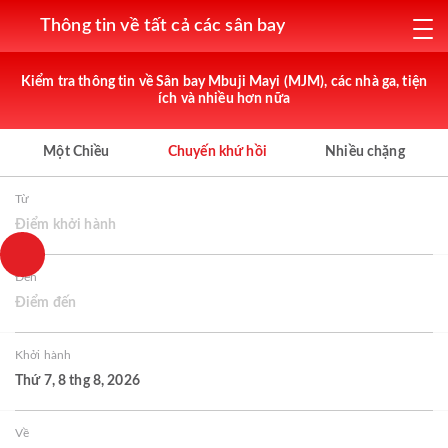
Thông tin về tất cả các sân bay
Kiểm tra thông tin về Sân bay Mbuji Mayi (MJM), các nhà ga, tiện
ích và nhiều hơn nữa
Một Chiều
Chuyến khứ hồi
Nhiều chặng
Từ
Điểm khởi hành
Đến
Điểm đến
Khởi hành
Thứ 7, 8 thg 8, 2026
Về