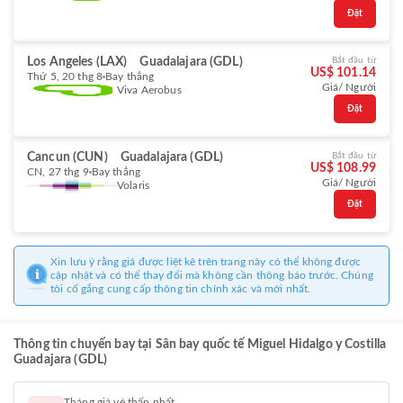
Đặt
Los Angeles (LAX)
Guadalajara (GDL)
Bắt đầu từ
US$ 101.14
Thứ 5, 20 thg 8
Bay thẳng
Giá/ Người
Viva Aerobus
Đặt
Cancun (CUN)
Guadalajara (GDL)
Bắt đầu từ
US$ 108.99
CN, 27 thg 9
Bay thẳng
Giá/ Người
Volaris
Đặt
Xin lưu ý rằng giá được liệt kê trên trang này có thể không được
cập nhật và có thể thay đổi mà không cần thông báo trước. Chúng
tôi cố gắng cung cấp thông tin chính xác và mới nhất.
Thông tin chuyến bay tại Sân bay quốc tế Miguel Hidalgo y Costilla
Guadajara (GDL)
Tháng giá vé thấp nhất