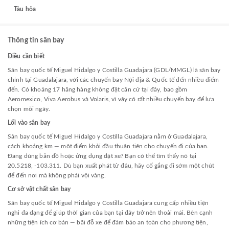
Tàu hỏa
Thông tin sân bay
Điều cần biết
Sân bay quốc tế Miguel Hidalgo y Costilla Guadajara (GDL/MMGL) là sân bay
chính tại Guadalajara, với các chuyến bay Nội địa & Quốc tế đến nhiều điểm
đến. Có khoảng 17 hãng hàng không đặt căn cứ tại đây, bao gồm
Aeromexico, Viva Aerobus và Volaris, vì vậy có rất nhiều chuyến bay để lựa
chọn mỗi ngày.
Lối vào sân bay
Sân bay quốc tế Miguel Hidalgo y Costilla Guadajara nằm ở Guadalajara,
cách khoảng km — một điểm khởi đầu thuận tiện cho chuyến đi của bạn.
Đang dùng bản đồ hoặc ứng dụng đặt xe? Bạn có thể tìm thấy nó tại
20.5218, -103.311. Dù bạn xuất phát từ đâu, hãy cố gắng đi sớm một chút
để đến nơi mà không phải vội vàng.
Cơ sở vật chất sân bay
Sân bay quốc tế Miguel Hidalgo y Costilla Guadajara cung cấp nhiều tiện
nghi đa dạng để giúp thời gian của bạn tại đây trở nên thoải mái. Bên cạnh
những tiện ích cơ bản — bãi đỗ xe để đảm bảo an toàn cho phương tiện,