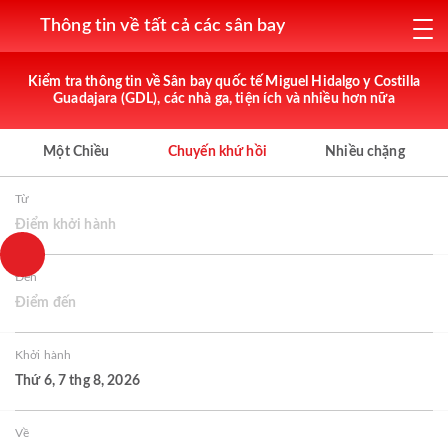
Thông tin về tất cả các sân bay
Kiểm tra thông tin về Sân bay quốc tế Miguel Hidalgo y Costilla
Guadajara (GDL), các nhà ga, tiện ích và nhiều hơn nữa
Một Chiều
Chuyến khứ hồi
Nhiều chặng
Từ
Điểm khởi hành
Đến
Điểm đến
Khởi hành
Thứ 6, 7 thg 8, 2026
Về