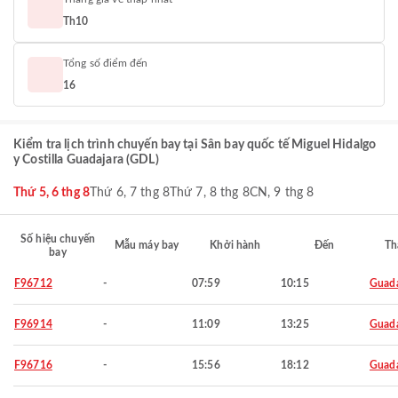
Th10
Tổng số điểm đến
16
Kiểm tra lịch trình chuyến bay tại Sân bay quốc tế Miguel Hidalgo
y Costilla Guadajara (GDL)
Thứ 5, 6 thg 8
Thứ 6, 7 thg 8
Thứ 7, 8 thg 8
CN, 9 thg 8
Số hiệu chuyến
Mẫu máy bay
Khởi hành
Đến
Th
bay
F96712
-
07:59
10:15
Guada
F96914
-
11:09
13:25
Guada
F96716
-
15:56
18:12
Guada