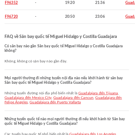
F96352
-
19:20
21:36
Guada
F96720
-
20:50
23:06
Guada
FAQ về Sân bay quốc tế Miguel Hidalgo y Costilla Guadajara
Có sân bay nào gần Sân bay quốc tế Miguel Hidalgo y Costilla Guadajara
không?
Không, không có sân bay nào gần đây.
Mọi người thường đi những tuyến nội địa nào nếu khởi hành từ sân bay
Sân bay quốc tế Miguel Hidalgo y Costilla Guadajara?
Những tuyến đường nội địa phổ biến nhất là
Guadalajara đến Tijuana
,
Guadalajara đến Mexico City
,
Guadalajara đến Cancun
,
Guadalajara đến
Felipe Ángeles
,
Guadalajara đến Puerto Vallarta
Những tuyến quốc tế nào mọi người thường đi nếu khởi hành từ Sân bay
quốc tế Miguel Hidalgo y Costilla Guadajara?
Các tuyến bay quốc tế phổ biến nhất là
Guadalajara đến Los Angeles
,