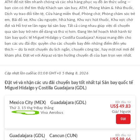
ATM để rút tiền nhanh chóng và các nhà hàng phục vụ đồ ăn thức uống —
bạn còn có thể tìm thấy Khách sạn sân bay, ATM, Phòng khám & Nhà thuốc,
Dịch vụ trao đổi tiền tệ, Cửa hàng miễn thuế, Phòng chờ, Phòng chăm sóc trẻ
em, Bãi đỗ xe, Khu cầu nguyện, Nhà hàng, Khu vực hút thuốc, Khu vực chờ
đợi và Hỗ trợ xe lăn ngay tại sân bay. Tất cả cùng nhau giúp việc di chuyển
qua sân bay trở nên dễ dàng và thú vị hơn. Đang lên kế hoạch khởi hành từ
Sân bay quốc tế Miguel Hidalgo y Costilla Guadajara? Airpaz mang đến cho
bạn các ưu đãi độc quyền cho các chuyến bay đến những điểm đến yêu
thích — dù là một chuyến du lịch ngắn, chuyến công tác, hay một nơi mới để
khám phá. Đặt vé với Airpaz và tận hưởng chuyến đi của bạn trọn vẹn nhất.
Cập nhật lần cuối
lúc 01:08 GMT+0 5 tháng 8, 2026
Đặt vé và nhận các ưu đãi chuyến bay tốt nhất tại Sân bay quốc tế
Miguel Hidalgo y Costilla Guadajara (GDL)
Mexico City (MEX)
Guadalajara (GDL)
Bắt đầu từ
US$ 49.83
Thứ 3, 15 thg 9
Bay thẳng
Giá/ Người
Viva Aerobus
Đặt
Guadalajara (GDL)
Cancun (CUN)
Bắt đầu từ
US$ 88.66