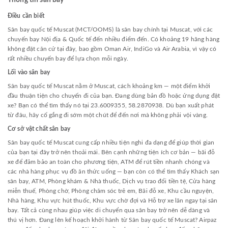
Thông tin sân bay
Điều cần biết
Sân bay quốc tế Muscat (MCT/OOMS) là sân bay chính tại Muscat, với các
chuyến bay Nội địa & Quốc tế đến nhiều điểm đến. Có khoảng 19 hãng hàng
không đặt căn cứ tại đây, bao gồm Oman Air, IndiGo và Air Arabia, vì vậy có
rất nhiều chuyến bay để lựa chọn mỗi ngày.
Lối vào sân bay
Sân bay quốc tế Muscat nằm ở Muscat, cách khoảng km — một điểm khởi
đầu thuận tiện cho chuyến đi của bạn. Đang dùng bản đồ hoặc ứng dụng đặt
xe? Bạn có thể tìm thấy nó tại 23.6009355, 58.2870938. Dù bạn xuất phát
từ đâu, hãy cố gắng đi sớm một chút để đến nơi mà không phải vội vàng.
Cơ sở vật chất sân bay
Sân bay quốc tế Muscat cung cấp nhiều tiện nghi đa dạng để giúp thời gian
của bạn tại đây trở nên thoải mái. Bên cạnh những tiện ích cơ bản — bãi đỗ
xe để đảm bảo an toàn cho phương tiện, ATM để rút tiền nhanh chóng và
các nhà hàng phục vụ đồ ăn thức uống — bạn còn có thể tìm thấy Khách sạn
sân bay, ATM, Phòng khám & Nhà thuốc, Dịch vụ trao đổi tiền tệ, Cửa hàng
miễn thuế, Phòng chờ, Phòng chăm sóc trẻ em, Bãi đỗ xe, Khu cầu nguyện,
Nhà hàng, Khu vực hút thuốc, Khu vực chờ đợi và Hỗ trợ xe lăn ngay tại sân
bay. Tất cả cùng nhau giúp việc di chuyển qua sân bay trở nên dễ dàng và
thú vị hơn. Đang lên kế hoạch khởi hành từ Sân bay quốc tế Muscat? Airpaz