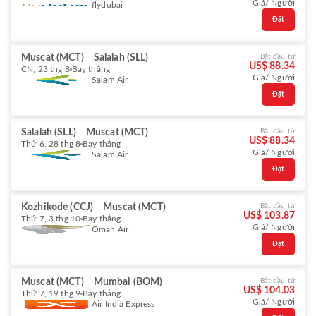
Giá/ Người
flydubai
Đặt
Muscat (MCT)
Salalah (SLL)
Bắt đầu từ
US$ 88.34
CN, 23 thg 8
Bay thẳng
Giá/ Người
Salam Air
Đặt
Salalah (SLL)
Muscat (MCT)
Bắt đầu từ
US$ 88.34
Thứ 6, 28 thg 8
Bay thẳng
Giá/ Người
Salam Air
Đặt
Kozhikode (CCJ)
Muscat (MCT)
Bắt đầu từ
US$ 103.87
Thứ 7, 3 thg 10
Bay thẳng
Giá/ Người
Oman Air
Đặt
Muscat (MCT)
Mumbai (BOM)
Bắt đầu từ
US$ 104.03
Thứ 7, 19 thg 9
Bay thẳng
Giá/ Người
Air India Express