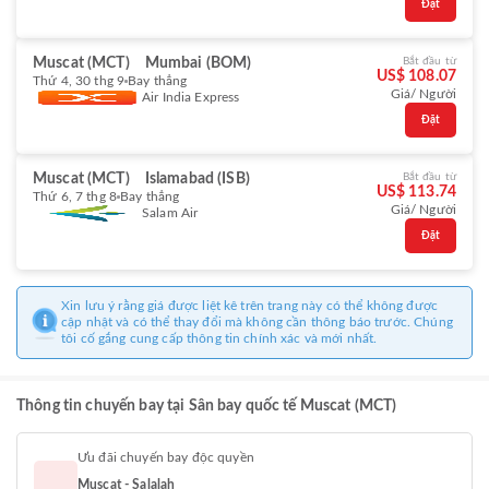
Đặt
Muscat (MCT)
Mumbai (BOM)
Bắt đầu từ
US$ 108.07
Thứ 4, 30 thg 9
Bay thẳng
Giá/ Người
Air India Express
Đặt
Muscat (MCT)
Islamabad (ISB)
Bắt đầu từ
US$ 113.74
Thứ 6, 7 thg 8
Bay thẳng
Giá/ Người
Salam Air
Đặt
Xin lưu ý rằng giá được liệt kê trên trang này có thể không được
cập nhật và có thể thay đổi mà không cần thông báo trước. Chúng
tôi cố gắng cung cấp thông tin chính xác và mới nhất.
Thông tin chuyến bay tại Sân bay quốc tế Muscat (MCT)
Ưu đãi chuyến bay độc quyền
Muscat - Salalah