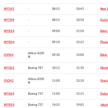
WY242
-
08:55
10:45
New D
WY298
-
08:55
10:50
Kozh
WY818
-
09:00
11:50
Băng
WY834
-
09:10
12:25
Phuke
Airbus A320
OV464
09:30
13:00
Băng
N
WY202
Boeing 787
10:15
11:30
Mumb
Airbus A320
OV242
11:00
12:10
Sharj
N
WY604
Boeing 737
11:00
12:15
Duba
WY850
Boeing 737
14:25
19:05
Jakar