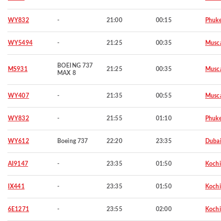
WY832
-
21:00
00:15
Phuke
WY5494
-
21:25
00:35
Musc
BOEING 737
MS931
21:25
00:35
Musc
MAX 8
WY407
-
21:35
00:55
Musc
WY832
-
21:55
01:10
Phuke
WY612
Boeing 737
22:20
23:35
Duba
AI9147
-
23:35
01:50
Kochi
IX441
-
23:35
01:50
Kochi
6E1271
-
23:55
02:00
Kochi