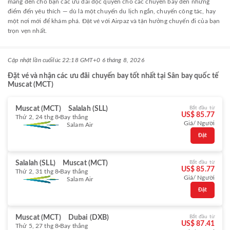
mang đến cho bạn các ưu đãi độc quyền cho các chuyến bay đến những
điểm đến yêu thích — dù là một chuyến du lịch ngắn, chuyến công tác, hay
một nơi mới để khám phá. Đặt vé với Airpaz và tận hưởng chuyến đi của bạn
trọn vẹn nhất.
Cập nhật lần cuối
lúc 22:18 GMT+0 6 tháng 8, 2026
Đặt vé và nhận các ưu đãi chuyến bay tốt nhất tại Sân bay quốc tế
Muscat (MCT)
Muscat (MCT)
Salalah (SLL)
Bắt đầu từ
US$ 85.77
Thứ 2, 24 thg 8
Bay thẳng
Giá/ Người
Salam Air
Đặt
Salalah (SLL)
Muscat (MCT)
Bắt đầu từ
US$ 85.77
Thứ 2, 31 thg 8
Bay thẳng
Giá/ Người
Salam Air
Đặt
Muscat (MCT)
Dubai (DXB)
Bắt đầu từ
US$ 87.41
Thứ 5, 27 thg 8
Bay thẳng