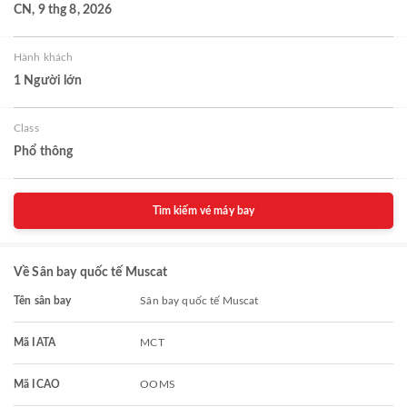
CN, 9 thg 8, 2026
Hành khách
1 Người lớn
Class
Phổ thông
Tìm kiếm vé máy bay
Về Sân bay quốc tế Muscat
Tên sân bay
Sân bay quốc tế Muscat
Mã IATA
MCT
Mã ICAO
OOMS