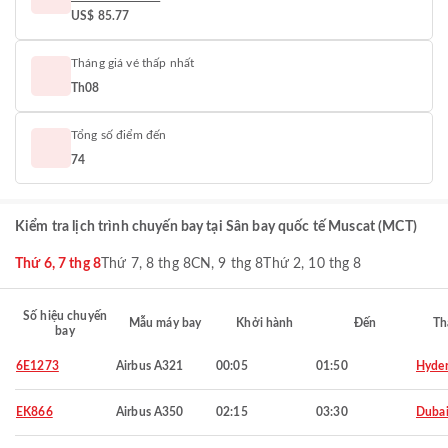
US$ 85.77
Tháng giá vé thấp nhất
Th08
Tổng số điểm đến
74
Kiểm tra lịch trình chuyến bay tại Sân bay quốc tế Muscat (MCT)
Thứ 6, 7 thg 8
Thứ 7, 8 thg 8
CN, 9 thg 8
Thứ 2, 10 thg 8
Số hiệu chuyến
Mẫu máy bay
Khởi hành
Đến
Th
bay
6E1273
Airbus A321
00:05
01:50
Hyde
EK866
Airbus A350
02:15
03:30
Duba