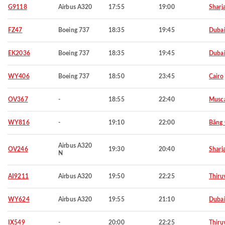
G9118
Airbus A320
17:55
19:00
Sharj
FZ47
Boeing 737
18:35
19:45
Duba
EK2036
Boeing 737
18:35
19:45
Duba
WY406
Boeing 737
18:50
23:45
Cairo
OV367
-
18:55
22:40
Musc
WY816
-
19:10
22:00
Băng
Airbus A320
OV246
19:30
20:40
Sharj
N
AI9211
Airbus A320
19:50
22:25
Thiru
WY624
Airbus A320
19:55
21:10
Duba
IX549
-
20:00
22:25
Thiru