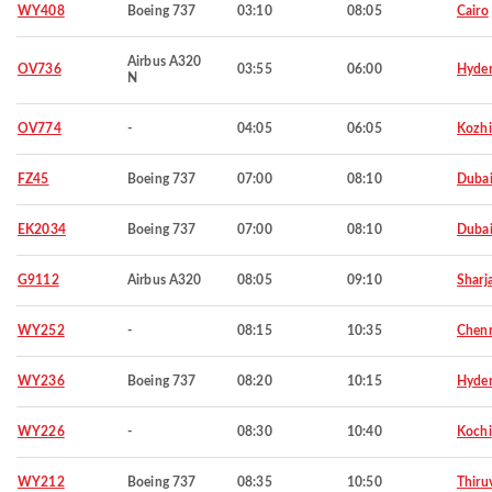
WY408
Boeing 737
03:10
08:05
Cairo
Airbus A320
OV736
03:55
06:00
Hyde
N
OV774
-
04:05
06:05
Kozh
FZ45
Boeing 737
07:00
08:10
Duba
EK2034
Boeing 737
07:00
08:10
Duba
G9112
Airbus A320
08:05
09:10
Sharj
WY252
-
08:15
10:35
Chen
WY236
Boeing 737
08:20
10:15
Hyde
WY226
-
08:30
10:40
Kochi
WY212
Boeing 737
08:35
10:50
Thiru