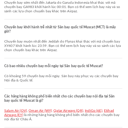
Chuyến bay sớm nhất đến Jakarta do Garuda Indonesia khai thác với mã
chuyến bay GA983 khởi hành lúc 00:01. Bạn có thể xem lịch bay này và so
sánh các lựa chọn chuyến bay khác trên Airpaz.
Chuyến bay khởi hành trễ nhất từ Sân bay quốc tế Muscat (MCT) là mấy
giờ?
Chuyến bay muộn nhất đến Jeddah do Flynas khai thác với mã chuyến bay
XY407 khởi hành lúc 23:59. Bạn có thể xem lịch bay này và so sánh các lựa
chọn chuyến bay khác trên Airpaz.
Có bao nhiêu chuyến bay mỗi ngày tại Sân bay quốc tế Muscat?
Có khoảng 59 chuyến bay mỗi ngày. Sân bay này phục vụ các chuyến bay
Nội địa & Quốc tế.
Các hãng hàng không phổ biến nhất cho các chuyến bay nội địa tại Sân
bay quốc tế Muscat là gì?
Salam Air (OV)
,
Oman Air (WY)
,
Qatar Airways (QR)
,
IndiGo (6E)
,
Etihad
Airways (EY)
là những hãng hàng không phổ biến nhất cho các chuyến bay
nội địa từ Châu Á.