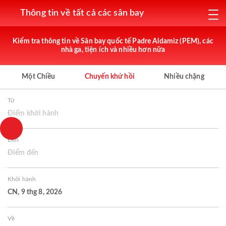
Thông tin về tất cả các sân bay
Kiểm tra thông tin về Sân bay quốc tế Padre Aldamiz (PEM), các
nhà ga, tiện ích và nhiều hơn nữa
Một Chiều
Chuyến khứ hồi
Nhiều chặng
Từ
Điểm khởi hành
Đến
Điểm đến
Khởi hành
CN, 9 thg 8, 2026
Về