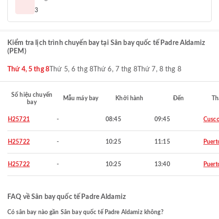
3
Kiểm tra lịch trình chuyến bay tại Sân bay quốc tế Padre Aldamiz
(PEM)
Thứ 4, 5 thg 8
Thứ 5, 6 thg 8
Thứ 6, 7 thg 8
Thứ 7, 8 thg 8
Số hiệu chuyến
Mẫu máy bay
Khởi hành
Đến
Th
bay
H25721
-
08:45
09:45
Cusc
H25722
-
10:25
11:15
Puert
H25722
-
10:25
13:40
Puert
FAQ về Sân bay quốc tế Padre Aldamiz
Có sân bay nào gần Sân bay quốc tế Padre Aldamiz không?