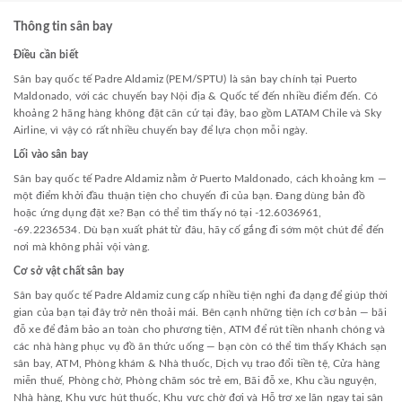
Thông tin sân bay
Điều cần biết
Sân bay quốc tế Padre Aldamiz (PEM/SPTU) là sân bay chính tại Puerto
Maldonado, với các chuyến bay Nội địa & Quốc tế đến nhiều điểm đến. Có
khoảng 2 hãng hàng không đặt căn cứ tại đây, bao gồm LATAM Chile và Sky
Airline, vì vậy có rất nhiều chuyến bay để lựa chọn mỗi ngày.
Lối vào sân bay
Sân bay quốc tế Padre Aldamiz nằm ở Puerto Maldonado, cách khoảng km —
một điểm khởi đầu thuận tiện cho chuyến đi của bạn. Đang dùng bản đồ
hoặc ứng dụng đặt xe? Bạn có thể tìm thấy nó tại -12.6036961,
-69.2236534. Dù bạn xuất phát từ đâu, hãy cố gắng đi sớm một chút để đến
nơi mà không phải vội vàng.
Cơ sở vật chất sân bay
Sân bay quốc tế Padre Aldamiz cung cấp nhiều tiện nghi đa dạng để giúp thời
gian của bạn tại đây trở nên thoải mái. Bên cạnh những tiện ích cơ bản — bãi
đỗ xe để đảm bảo an toàn cho phương tiện, ATM để rút tiền nhanh chóng và
các nhà hàng phục vụ đồ ăn thức uống — bạn còn có thể tìm thấy Khách sạn
sân bay, ATM, Phòng khám & Nhà thuốc, Dịch vụ trao đổi tiền tệ, Cửa hàng
miễn thuế, Phòng chờ, Phòng chăm sóc trẻ em, Bãi đỗ xe, Khu cầu nguyện,
Nhà hàng, Khu vực hút thuốc, Khu vực chờ đợi và Hỗ trợ xe lăn ngay tại sân