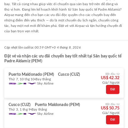
bay. Tất cả cùng nhau giúp việc di chuyển qua sân bay trở nên dễ dàng và
thú vị hơn. Đang lên kế hoạch khởi hành từ Sân bay quốc tế Padre Aldamiz?
Airpaz mang đến cho bạn các ưu đãi độc quyền cho các chuyến bay đến
những điểm đến yêu thích — dù là một chuyến du lịch ngắn, chuyến công
tác, hay một nơi mới để khám phá. Đặt vé với Airpaz và tận hưởng chuyến đi
của bạn trọn vẹn nhất.
Cập nhật lần cuối
lúc 00:59 GMT+0 4 tháng 8, 2026
Đặt vé và nhận các ưu đãi chuyến bay tốt nhất tại Sân bay quốc tế
Padre Aldamiz (PEM)
Puerto Maldonado (PEM)
Cusco (CUZ)
Bắt đầu từ
US$ 42.32
Thứ 7, 10 thg 10
Bay thẳng
Giá/ Người
Sky Airline
Đặt
Cusco (CUZ)
Puerto Maldonado (PEM)
Bắt đầu từ
US$ 50.75
Thứ 3, 1 thg 9
Bay thẳng
Giá/ Người
Sky Airline
Đặt