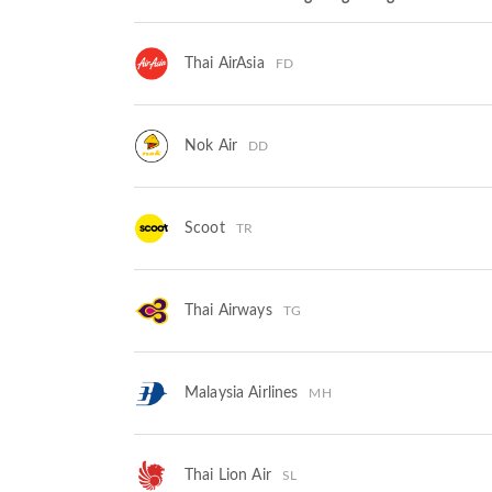
Thai AirAsia
FD
Nok Air
DD
Scoot
TR
Thai Airways
TG
Malaysia Airlines
MH
Thai Lion Air
SL