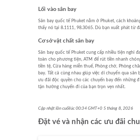
Lối vào sân bay
Sân bay quốc tế Phuket nằm ở Phuket, cách khoảng
thấy nó tại 8.1111, 98.3065. Dù bạn xuất phát từ 
Cơ sở vật chất sân bay
Sân bay quốc tế Phuket cung cấp nhiều tiện nghi đa
toàn cho phương tiện, ATM để rút tiền nhanh chón
tiền tệ, Cửa hàng miễn thuế, Phòng chờ, Phòng chă
bay. Tất cả cùng nhau giúp việc di chuyển qua sân
ưu đãi độc quyền cho các chuyến bay đến những điể
tận hưởng chuyến đi của bạn trọn vẹn nhất.
Cập nhật lần cuối
lúc 00:34 GMT+0 5 tháng 8, 2026
Đặt vé và nhận các ưu đãi chu