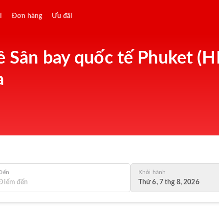
i
Đơn hàng
Ưu đãi
ề Sân bay quốc tế Phuket (HK
a
Đến
Khởi hành
Thứ 6, 7 thg 8, 2026