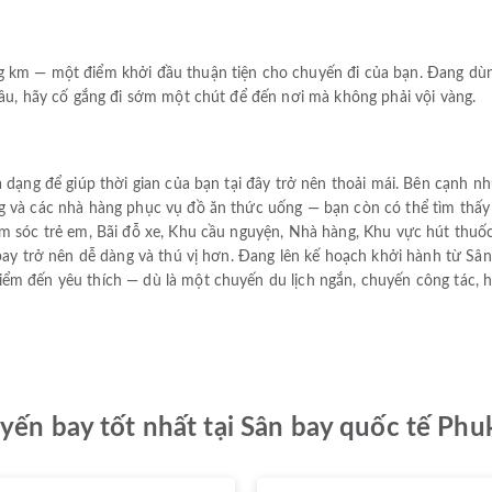
 km — một điểm khởi đầu thuận tiện cho chuyến đi của bạn. Đang dùn
đâu, hãy cố gắng đi sớm một chút để đến nơi mà không phải vội vàng.
 dạng để giúp thời gian của bạn tại đây trở nên thoải mái. Bên cạnh n
g và các nhà hàng phục vụ đồ ăn thức uống — bạn còn có thể tìm thấ
m sóc trẻ em, Bãi đỗ xe, Khu cầu nguyện, Nhà hàng, Khu vực hút thuốc,
 bay trở nên dễ dàng và thú vị hơn. Đang lên kế hoạch khởi hành từ S
m đến yêu thích — dù là một chuyến du lịch ngắn, chuyến công tác, h
yến bay tốt nhất tại Sân bay quốc tế Phu