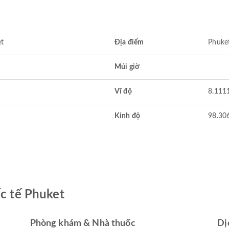
et
Địa điểm
Phuket
Múi giờ
Vĩ độ
8.111
Kinh độ
98.30
ốc tế Phuket
Phòng khám & Nhà thuốc
Dị