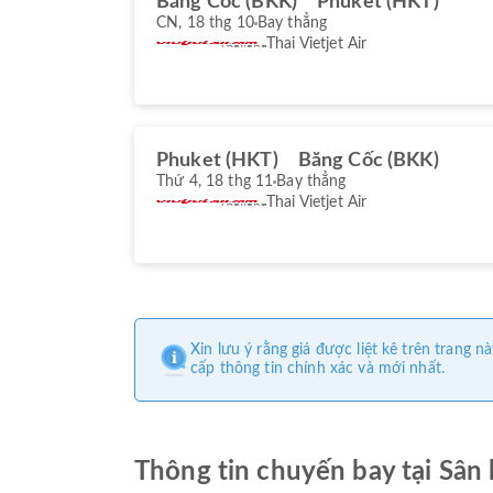
Băng Cốc (BKK)
Phuket (HKT)
CN, 18 thg 10
Bay thẳng
Thai Vietjet Air
Phuket (HKT)
Băng Cốc (BKK)
Thứ 4, 18 thg 11
Bay thẳng
Thai Vietjet Air
Xin lưu ý rằng giá được liệt kê trên trang
cấp thông tin chính xác và mới nhất.
Thông tin chuyến bay tại Sân