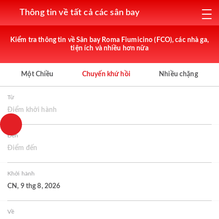
Thông tin về tất cả các sân bay
Kiểm tra thông tin về Sân bay Roma Fiumicino (FCO), các nhà ga,
tiện ích và nhiều hơn nữa
Một Chiều
Chuyến khứ hồi
Nhiều chặng
Từ
Điểm khởi hành
Đến
Điểm đến
Khởi hành
CN, 9 thg 8, 2026
Về