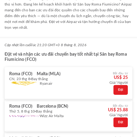
thú vị hơn. Đang lên kế hoạch khởi hành từ Sân bay Roma Fiumicino? Airpaz
mang đến cho bạn các ưu đãi độc quyền cho các chuyến bay đến những
điểm đến yêu thích — dù là một chuyến du lịch ngắn, chuyến công tác, hay
một nơi mới để khám phá. Đặt vé với Airpaz và tận hưởng chuyến đi của bạn
trọn vẹn nhất.
Cập nhật lần cuối
lúc 21:20 GMT+0 8 tháng 8, 2026
Đặt vé và nhận các ưu đãi chuyến bay tốt nhất tại Sân bay Roma
Fiumicino (FCO)
Roma (FCO)
Malta (MLA)
Bắt đầu từ
US$ 25
CN, 23 thg 8
Bay thẳng
Giá/ Người
Ryanair
Đặt
Roma (FCO)
Barcelona (BCN)
Bắt đầu từ
US$ 25.88
Thứ 5, 8 thg 10
Bay thẳng
Giá/ Người
Wizz Air Malta
Đặt