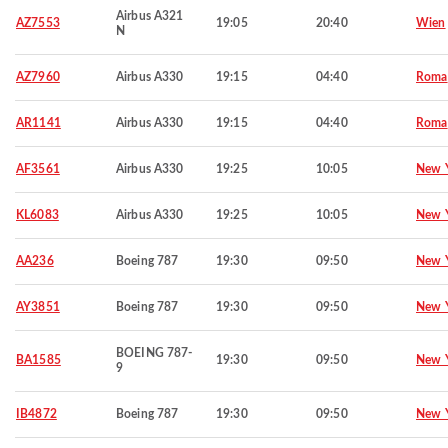
Airbus A321
AZ7553
19:05
20:40
Wien
N
AZ7960
Airbus A330
19:15
04:40
Roma
AR1141
Airbus A330
19:15
04:40
Roma
AF3561
Airbus A330
19:25
10:05
New 
KL6083
Airbus A330
19:25
10:05
New 
AA236
Boeing 787
19:30
09:50
New 
AY3851
Boeing 787
19:30
09:50
New 
BOEING 787-
BA1585
19:30
09:50
New 
9
IB4872
Boeing 787
19:30
09:50
New 