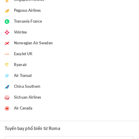
Pegasus Airlines
Transavia France
Volotea
Norwegian Air Sweden
EasyJet UK
Ryanair
Air Transat
China Southern
Sichuan Airlines
Air Canada
Tuyến bay phổ biến từ Roma