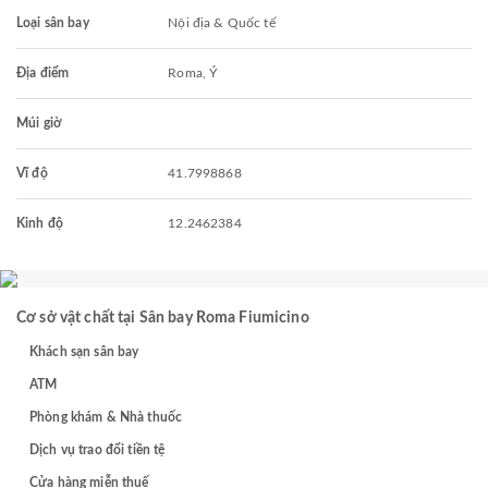
Loại sân bay
Nội địa & Quốc tế
Địa điểm
Roma, Ý
Múi giờ
Vĩ độ
41.7998868
Kinh độ
12.2462384
Cơ sở vật chất tại Sân bay Roma Fiumicino
Khách sạn sân bay
ATM
Phòng khám & Nhà thuốc
Dịch vụ trao đổi tiền tệ
Cửa hàng miễn thuế