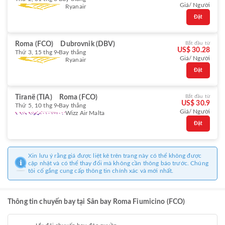
Giá/ Người
Ryanair
Đặt
Roma (FCO)
Dubrovnik (DBV)
Bắt đầu từ
US$ 30.28
Thứ 3, 15 thg 9
Bay thẳng
Giá/ Người
Ryanair
Đặt
Tiranë (TIA)
Roma (FCO)
Bắt đầu từ
US$ 30.9
Thứ 5, 10 thg 9
Bay thẳng
Giá/ Người
Wizz Air Malta
Đặt
Xin lưu ý rằng giá được liệt kê trên trang này có thể không được
cập nhật và có thể thay đổi mà không cần thông báo trước. Chúng
tôi cố gắng cung cấp thông tin chính xác và mới nhất.
Thông tin chuyến bay tại Sân bay Roma Fiumicino (FCO)