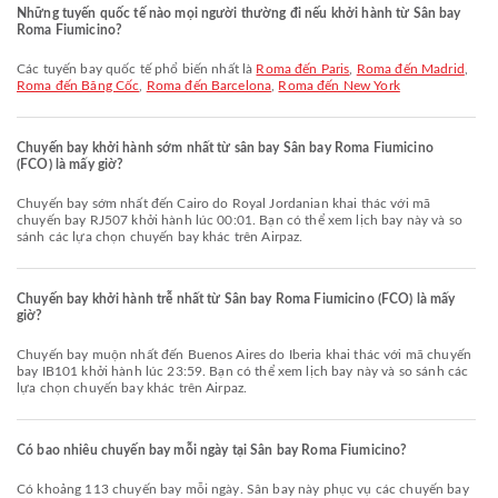
Những tuyến quốc tế nào mọi người thường đi nếu khởi hành từ Sân bay
Roma Fiumicino?
Các tuyến bay quốc tế phổ biến nhất là
Roma đến Paris
,
Roma đến Madrid
,
Roma đến Băng Cốc
,
Roma đến Barcelona
,
Roma đến New York
Chuyến bay khởi hành sớm nhất từ sân bay Sân bay Roma Fiumicino
(FCO) là mấy giờ?
Chuyến bay sớm nhất đến Cairo do Royal Jordanian khai thác với mã
chuyến bay RJ507 khởi hành lúc 00:01. Bạn có thể xem lịch bay này và so
sánh các lựa chọn chuyến bay khác trên Airpaz.
Chuyến bay khởi hành trễ nhất từ Sân bay Roma Fiumicino (FCO) là mấy
giờ?
Chuyến bay muộn nhất đến Buenos Aires do Iberia khai thác với mã chuyến
bay IB101 khởi hành lúc 23:59. Bạn có thể xem lịch bay này và so sánh các
lựa chọn chuyến bay khác trên Airpaz.
Có bao nhiêu chuyến bay mỗi ngày tại Sân bay Roma Fiumicino?
Có khoảng 113 chuyến bay mỗi ngày. Sân bay này phục vụ các chuyến bay