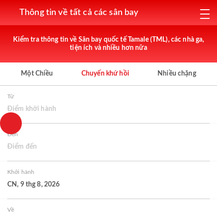
Thông tin về tất cả các sân bay
Kiểm tra thông tin về Sân bay quốc tế Tamale (TML), các nhà ga,
tiện ích và nhiều hơn nữa
Một Chiều
Chuyến khứ hồi
Nhiều chặng
Từ
Điểm khởi hành
Đến
Điểm đến
Khởi hành
CN, 9 thg 8, 2026
Về