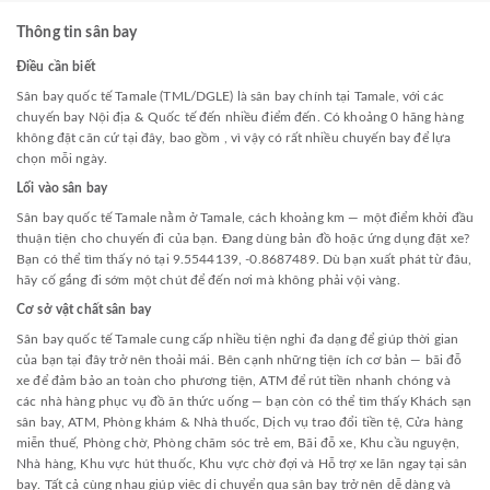
Thông tin sân bay
Điều cần biết
Sân bay quốc tế Tamale (TML/DGLE) là sân bay chính tại Tamale, với các
chuyến bay Nội địa & Quốc tế đến nhiều điểm đến. Có khoảng 0 hãng hàng
không đặt căn cứ tại đây, bao gồm , vì vậy có rất nhiều chuyến bay để lựa
chọn mỗi ngày.
Lối vào sân bay
Sân bay quốc tế Tamale nằm ở Tamale, cách khoảng km — một điểm khởi đầu
thuận tiện cho chuyến đi của bạn. Đang dùng bản đồ hoặc ứng dụng đặt xe?
Bạn có thể tìm thấy nó tại 9.5544139, -0.8687489. Dù bạn xuất phát từ đâu,
hãy cố gắng đi sớm một chút để đến nơi mà không phải vội vàng.
Cơ sở vật chất sân bay
Sân bay quốc tế Tamale cung cấp nhiều tiện nghi đa dạng để giúp thời gian
của bạn tại đây trở nên thoải mái. Bên cạnh những tiện ích cơ bản — bãi đỗ
xe để đảm bảo an toàn cho phương tiện, ATM để rút tiền nhanh chóng và
các nhà hàng phục vụ đồ ăn thức uống — bạn còn có thể tìm thấy Khách sạn
sân bay, ATM, Phòng khám & Nhà thuốc, Dịch vụ trao đổi tiền tệ, Cửa hàng
miễn thuế, Phòng chờ, Phòng chăm sóc trẻ em, Bãi đỗ xe, Khu cầu nguyện,
Nhà hàng, Khu vực hút thuốc, Khu vực chờ đợi và Hỗ trợ xe lăn ngay tại sân
bay. Tất cả cùng nhau giúp việc di chuyển qua sân bay trở nên dễ dàng và