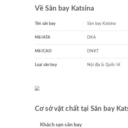
Về Sân bay Katsina
Tên sân bay
Sân bay Katsina
Mã IATA
DKA
Mã ICAO
DNKT
Loại sân bay
Nội địa & Quốc tế
Cơ sở vật chất tại Sân bay Kat
Khách sạn sân bay