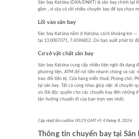
Sân bay Katsina (DKA/DNKT) là sân bay chính tại K
gồm , vì vậy có rất nhiều chuyến bay để lựa chọn m
Lối vào sân bay
Sân bay Katsina nằm ở Katsina, cách khoảng km — 
tại 13.0007071, 7.6596852. Dù bạn xuất phát từ đâ
Cơ sở vật chất sân bay
Sân bay Katsina cung cấp nhiều tiện nghi đa dạng đ
phương tiện, ATM để rút tiền nhanh chóng và các 
trao đổi tiền tệ, Cửa hàng miễn thuế, Phòng chờ, 
tại sân bay. Tất cả cùng nhau giúp việc di chuyển 
ưu đãi độc quyền cho các chuyến bay đến những điể
tận hưởng chuyến đi của bạn trọn vẹn nhất.
Cập nhật lần cuối
lúc 00:29 GMT+0 4 tháng 8, 2026
Thông tin chuyến bay tại Sân