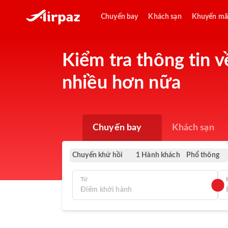
Chuyến bay
Khách sạn
Khuyến mã
Kiểm tra thông tin v
nhiều hơn nữa
Chuyến bay
Khách sạn
Chuyến khứ hồi
Phổ thông
1 Hành khách
Từ