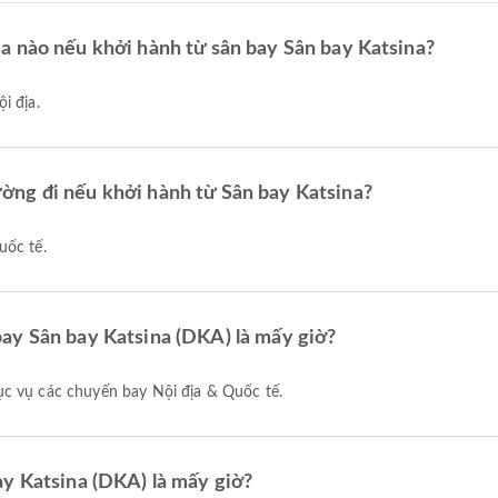
a nào nếu khởi hành từ sân bay Sân bay Katsina?
i địa.
ờng đi nếu khởi hành từ Sân bay Katsina?
uốc tế.
ay Sân bay Katsina (DKA) là mấy giờ?
ục vụ các chuyến bay Nội địa & Quốc tế.
ay Katsina (DKA) là mấy giờ?