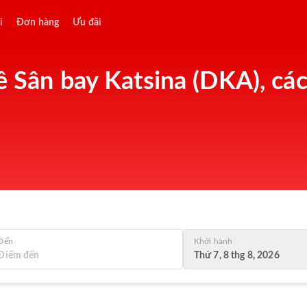
i
Đơn hàng
Ưu đãi
ề Sân bay Katsina (DKA), các 
Đến
Khởi hành
Thứ 7, 8 thg 8, 2026