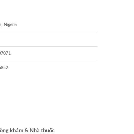
a, Nigeria
07071
6852
òng khám & Nhà thuốc