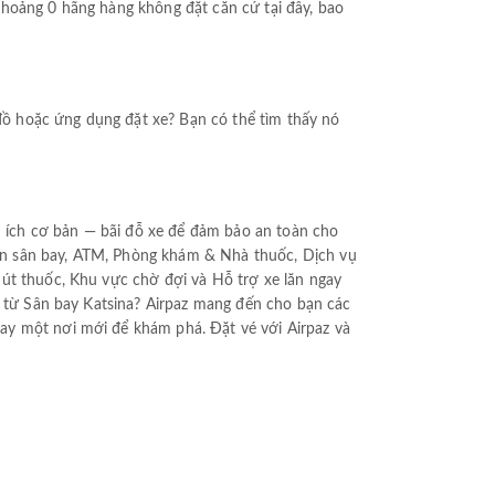
khoảng 0 hãng hàng không đặt căn cứ tại đây, bao
ồ hoặc ứng dụng đặt xe? Bạn có thể tìm thấy nó
ện ích cơ bản — bãi đỗ xe để đảm bảo an toàn cho
ạn sân bay, ATM, Phòng khám & Nhà thuốc, Dịch vụ
hút thuốc, Khu vực chờ đợi và Hỗ trợ xe lăn ngay
h từ Sân bay Katsina? Airpaz mang đến cho bạn các
ay một nơi mới để khám phá. Đặt vé với Airpaz và