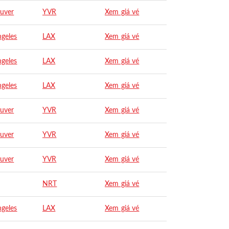
uver
YVR
Xem giá vé
ngeles
LAX
Xem giá vé
ngeles
LAX
Xem giá vé
ngeles
LAX
Xem giá vé
uver
YVR
Xem giá vé
uver
YVR
Xem giá vé
uver
YVR
Xem giá vé
NRT
Xem giá vé
ngeles
LAX
Xem giá vé