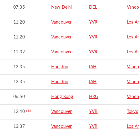
07:35
New Delhi
DEL
Vanco
11:20
Vancouver
YVR
Los A
11:20
Vancouver
YVR
Los A
11:32
Vancouver
YVR
Los A
12:35
Houston
IAH
Vanco
12:35
Houston
IAH
Vanco
06:50
Hồng Kông
HKG
Vanco
12:40
+1d
Vancouver
YVR
Tokyo
13:37
Vancouver
YVR
Los A