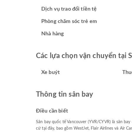
Dịch vụ trao đổi tiền tệ
Phòng chăm sóc trẻ em
Nhà hàng
Các lựa chọn vận chuyển tại 
Xe buýt
Thu
Thông tin sân bay
Điều cần biết
Sân bay quốc tế Vancouver (YVR/CYVR) là sân bay 
cứ tại đây, bao gồm WestJet, Flair Airlines và Air C