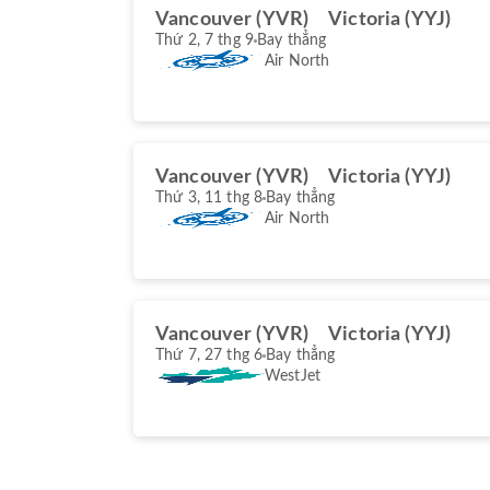
Vancouver (YVR)
Victoria (YYJ)
Thứ 2, 7 thg 9
Bay thẳng
Air North
Vancouver (YVR)
Victoria (YYJ)
Thứ 3, 11 thg 8
Bay thẳng
Air North
Vancouver (YVR)
Victoria (YYJ)
Thứ 7, 27 thg 6
Bay thẳng
WestJet