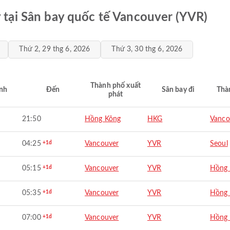
y tại Sân bay quốc tế Vancouver (YVR)
Thứ 2, 29 thg 6, 2026
Thứ 3, 30 thg 6, 2026
Thành phố xuất
nh
Đến
Sân bay đi
Thà
phát
21:50
Hồng Kông
HKG
Vanco
04:25
+1d
Vancouver
YVR
Seoul
05:15
+1d
Vancouver
YVR
Hồng
05:35
+1d
Vancouver
YVR
Hồng
07:00
+1d
Vancouver
YVR
Hồng