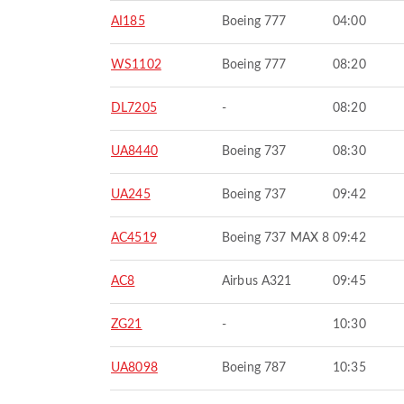
AI185
Boeing 777
04:00
WS1102
Boeing 777
08:20
DL7205
-
08:20
UA8440
Boeing 737
08:30
UA245
Boeing 737
09:42
AC4519
Boeing 737 MAX 8
09:42
AC8
Airbus A321
09:45
ZG21
-
10:30
UA8098
Boeing 787
10:35