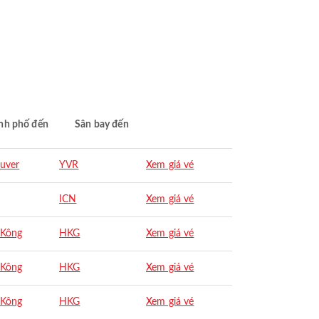
nh phố đến
Sân bay đến
uver
YVR
Xem giá vé
ICN
Xem giá vé
 Kông
HKG
Xem giá vé
 Kông
HKG
Xem giá vé
 Kông
HKG
Xem giá vé