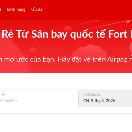
i
Đơn hàng
Ưu đãi
Rẻ Từ Sân bay quốc tế Fort
 mơ ước của bạn. Hãy đặt vé trên Airpaz n
Đến
Khởi hành
CN, 9 thg 8, 2026