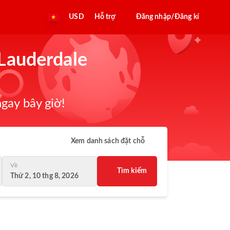
USD
Hỗ trợ
Đăng nhập/Đăng kí
 Lauderdale
gay bây giờ!
Xem danh sách đặt chỗ
Về
Tìm kiếm
Thứ 2, 10 thg 8, 2026