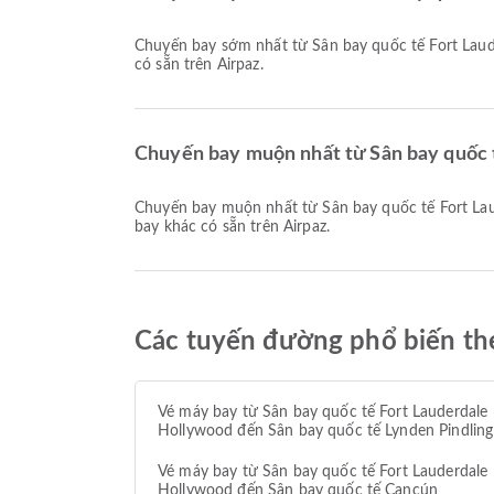
Chuyến bay sớm nhất từ Sân bay quốc tế Fort Lauderdale Hollywood của WN khởi hành lúc 05:45. Bạn có thể xem lịch trình này và so sánh các lựa chọn chuyến bay khác
có sẵn trên Airpaz.
Chuyến bay muộn nhất từ Sân bay quốc t
Chuyến bay muộn nhất từ Sân bay quốc tế Fort Lauderdale Hollywood của Air Canada khởi hành lúc 22:35. Bạn có thể xem lịch trình này và so sánh các lựa chọn chuyến
bay khác có sẵn trên Airpaz.
Các tuyến đường phổ biến the
Vé máy bay từ Sân bay quốc tế Fort Lauderdale
Hollywood đến Sân bay quốc tế Lynden Pindling
Vé máy bay từ Sân bay quốc tế Fort Lauderdale
Hollywood đến Sân bay quốc tế Cancún