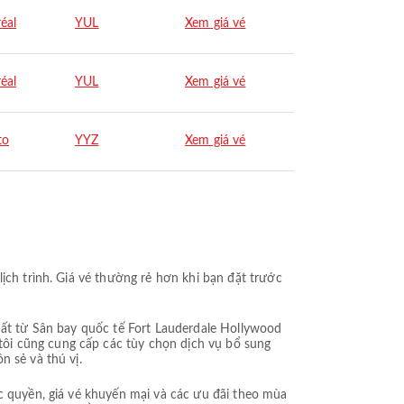
éal
YUL
Xem giá vé
éal
YUL
Xem giá vé
to
YYZ
Xem giá vé
ịch trình. Giá vé thường rẻ hơn khi bạn đặt trước
nhất từ Sân bay quốc tế Fort Lauderdale Hollywood
ôi cũng cung cấp các tùy chọn dịch vụ bổ sung
n sẻ và thú vị.
c quyền, giá vé khuyến mại và các ưu đãi theo mùa