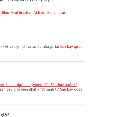
le Hollywood (FLL) là gì?
etBlue
,
Azul Brazilian Airlines
,
Bahamasair
.
 tiết về tiện ích và sơ đồ nhà ga tại
Sân bay quốc
ort Lauderdale Hollywood đến Sân bay quốc tế
 sân bay phổ biến nhất khởi hành từ Sân bay quốc
 giờ?