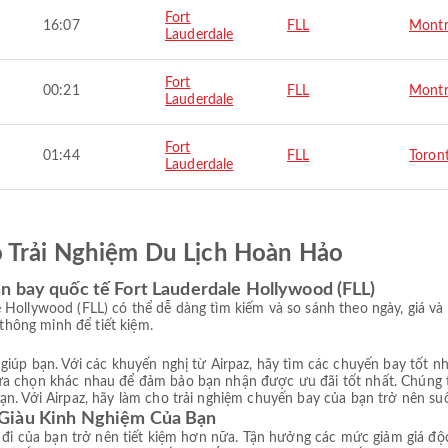
Fort
16:07
FLL
Montr
Lauderdale
Fort
00:21
FLL
Montr
Lauderdale
Fort
01:44
FLL
Toron
Lauderdale
ó Trải Nghiệm Du Lịch Hoàn Hảo
n bay quốc tế Fort Lauderdale Hollywood (FLL)
Hollywood (FLL) có thể dễ dàng tìm kiếm và so sánh theo ngày, giá và l
 thông minh để tiết kiệm.
giúp bạn. Với các khuyến nghị từ Airpaz, hãy tìm các chuyến bay tốt 
ựa chọn khác nhau để đảm bảo bạn nhận được ưu đãi tốt nhất. Chúng t
n. Với Airpaz, hãy làm cho trải nghiệm chuyến bay của bạn trở nên suô
 Giàu Kinh Nghiệm Của Bạn
n đi của bạn trở nên tiết kiệm hơn nữa. Tận hưởng các mức giảm giá độ