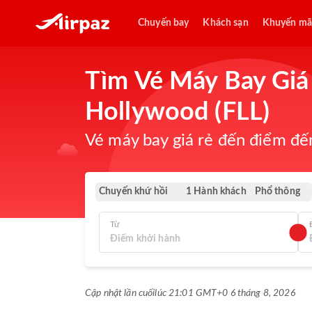
Chuyến bay
Khách sạn
Khuyến mã
Tìm Vé Máy Bay Giá 
Hollywood (FLL)
Vé máy bay giá rẻ đến điểm đến
Chuyến khứ hồi
Phổ thông
1 Hành khách
Từ
Cập nhật lần cuối
lúc 21:01 GMT+0 6 tháng 8, 2026