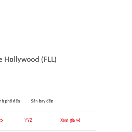
le Hollywood (FLL)
nh phố đến
Sân bay đến
to
YYZ
Xem giá vé