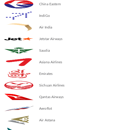
China Eastern
IndiGo
Air India
Jetstar Airways
Saudia
Asiana Airlines
Emirates
Sichuan Airlines
Qantas Airways
Aeroflot
Air Astana