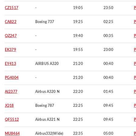
CZ1517
-
19:05
23:50
P
CA822
Boeing 737
19:25
02:25
P
QZ247
-
19:40
00:35
P
EK379
-
19:55
23:00
P
EY413
AIRBUS A320
21:20
00:40
P
PG4004
-
21:20
00:40
P
AI2377
Airbus A320 N
22:20
01:45
P
JQ18
Boeing 787
22:25
09:45
P
QF5512
Airbus A321 N
22:25
09:45
P
MU8464
Airbus332(Wide)
22:35
05:00
P