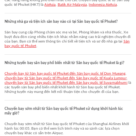
Các hãng hàng không phổ biến nhất cho các chuyến bay quốc tế từ Sân bay
quốc tế Phuket (HKT) là
AirAsia
,
Batik Air Malaysia
,
Indonesia AirAsia
.
Những nhà ga và tiện ích sân bay nào có tại Sân bay quốc tế Phuket?
Sân bay cung cấp Phòng chăm sóc mẹ và bé, Phòng khám và nhà thuốc, Xe
buýt đưa đón cùng nhiều tiện ích khác nhằm nâng cao trải nghiệm chuyến đi
của bạn. Bạn có thể xem thông tin chi tiết về tiện ích và sơ đồ nhà ga tại
Sân
bay quốc tế Phuket
.
Những tuyến bay sân bay phổ biến nhất từ Sân bay quốc tế Phuket là gì?
chuyến bay từ Sân bay quốc tế Phuket đến Sân bay quốc tế Don Mueang
,
chuyến bay từ Sân bay quốc tế Phuket đến Sân bay quốc tế Kuala Lumpur
,
chuyến bay từ Sân bay quốc tế Phuket đến Sân bay quốc tế Suvarnabhumi
là
các tuyến sân bay phổ biến nhất khởi hành từ Sân bay quốc tế Phuket.
Những tuyến này mang đến kết nối thuận tiện cho chuyến đi của bạn.
Chuyến bay sớm nhất từ Sân bay quốc tế Phuket sử dụng khởi hành lúc
mấy giờ?
Chuyến bay sớm nhất từ Sân bay quốc tế Phuket của Shanghai Airlines khởi
hành lúc 00:05. Bạn có thể xem lịch trình này và so sánh các lựa chọn
chuyến bay khác có sẵn trên Airpaz.