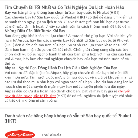
Tìm Chuyến Đi Tốt Nhất và Có Trải Nghiệm Du Lịch Hoàn Hảo
Bay với hãng hàng không bạn chọn từ Sân bay quốc tế Phuket (HKT)
Các chuyến bay từ Sân bay quốc tế Phuket (HKT) có thể dễ dàng tìm kiếm và
so sánh theo ngày, giá và lịch trình. Giá vé thường rẻ hơn khi bạn đặt trước
và giữ ngày đi linh hoạt, vì vậy so sánh sớm là cách thông minh để tiết kiệm.
Những Điều Cần Biết Trước Khi Bay
Bạn đang gặp khó khăn khi lựa chọn? Airpaz có thể giúp bạn. Với các khuyến
nghị từ Airpaz, hãy tìm các chuyến bay tốt nhất từ Sân bay quốc tế Phuket
(HKT) đến điểm đến mơ ước của bạn. So sánh các lựa chọn khác nhau để
đảm bảo bạn nhận được ưu đãi tốt nhất. Chúng tôi cũng cung cấp các tùy
chọn dịch vụ bổ sung cho hành trình của bạn, phù hợp với nhu cầu của bạn.
Với Airpaz, hãy làm cho trải nghiệm chuyến bay của bạn trở nên suôn sẻ và
thú vị.
Airpaz - Người Bạn Đồng Hành Du Lịch Giàu Kinh Nghiệm Của Bạn
Với các ưu đãi đặc biệt của Airpaz, hãy giúp chuyến đi của bạn trở nên tiết
kiệm hơn nữa. Tận hưởng các mức giảm giá độc quyền, giá vé khuyến mại và
các ưu đãi theo mùa phù hợp với ngân sách của bạn. Cho dù bạn đang lên kế
hoạch cho một chuyến đi ngắn ngày hay một chuyến phiêu lưu dài ngày,
Airpaz đều có ưu đãi hoàn hảo dành cho bạn. Đặt vé máy bay giá rẻ
chuyến
bay từ Sân bay quốc tế Phuket
(HKT) để có trải nghiệm du lịch tuyệt vời nhất
và tiết kiệm không gì sánh bằng.
Danh sách các hãng hàng không có sẵn từ Sân bay quốc tế Phuket
(HKT)
Thai AirAsia