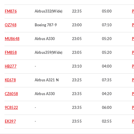
FM876
Airbus332(Wide)
22:35
05:00
P
OZ748
Boeing 787-9
23:00
07:10
P
MU8648
Airbus A330
23:05
05:20
P
FM858
Airbus359(Wide)
23:05
05:20
P
HB277
-
23:10
04:00
P
KE678
Airbus A321 N
23:25
07:35
P
CZ6058
Airbus A330
23:35
04:20
P
9C8522
-
23:35
06:00
P
EK397
-
23:55
02:55
P