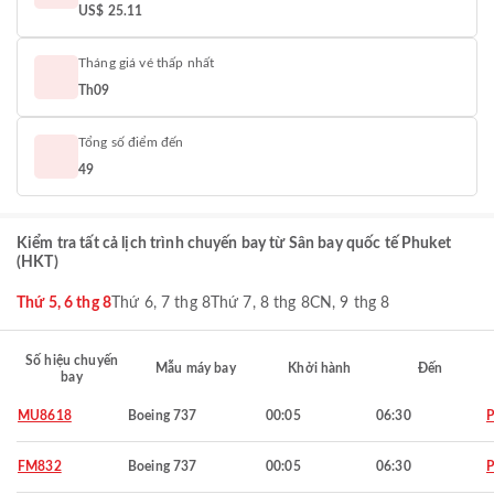
US$ 25.11
Tháng giá vé thấp nhất
Th09
Tổng số điểm đến
49
Kiểm tra tất cả lịch trình chuyến bay từ Sân bay quốc tế Phuket
(HKT)
Thứ 5, 6 thg 8
Thứ 6, 7 thg 8
Thứ 7, 8 thg 8
CN, 9 thg 8
Số hiệu chuyến
Mẫu máy bay
Khởi hành
Đến
bay
MU8618
Boeing 737
00:05
06:30
P
FM832
Boeing 737
00:05
06:30
P