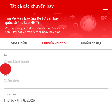
Tất cả các chuyến bay
Tìm Vé Máy Bay Giá Rẻ Từ Sân bay
quốc tế Phuket (HKT)
Vé máy bay giá rẻ đến điểm đến mơ ước của
bạn. Hãy đặt vé trên Airpaz ngay bây giờ!
Một Chiều
Chuyến khứ hồi
Nhiều chặng
Từ
Điểm khởi hành
Đến
Điểm đến
Khởi hành
Thứ 6, 7 thg 8, 2026