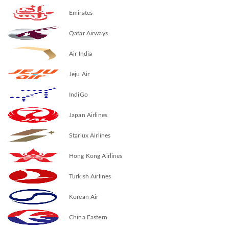
Emirates
Qatar Airways
Air India
Jeju Air
IndiGo
Japan Airlines
Starlux Airlines
Hong Kong Airlines
Turkish Airlines
Korean Air
China Eastern