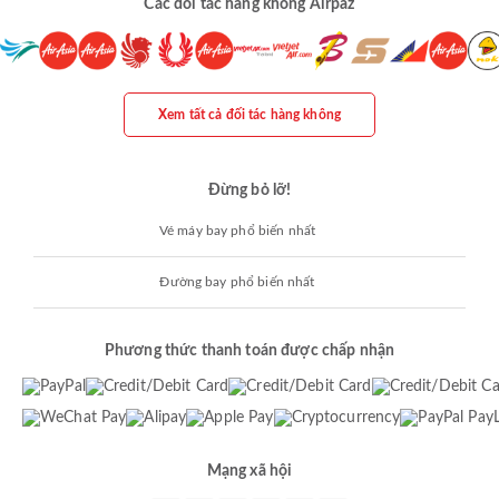
Các đối tác hàng không Airpaz
Xem tất cả đối tác hàng không
Đừng bỏ lỡ!
Vé máy bay phổ biến nhất
Đường bay phổ biến nhất
Phương thức thanh toán được chấp nhận
Mạng xã hội