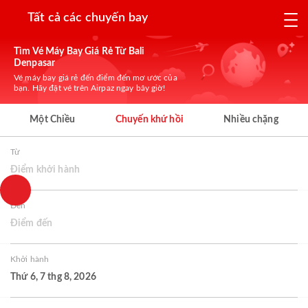
Tất cả các chuyến bay
Tìm Vé Máy Bay Giá Rẻ Từ Bali
Denpasar
Vé máy bay giá rẻ đến điểm đến mơ ước của
bạn. Hãy đặt vé trên Airpaz ngay bây giờ!
Một Chiều
Chuyến khứ hồi
Nhiều chặng
Từ
Điểm khởi hành
Đến
Điểm đến
Khởi hành
Thứ 6, 7 thg 8, 2026