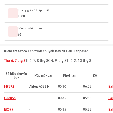
Tháng giá vé thấp nhất
Th08
Tổng số điểm đến
66
Kiểm tra tất cả lịch trình chuyến bay từ Bali Denpasar
Thứ 6, 7 thg 8
Thứ 7, 8 thg 8
CN, 9 thg 8
Thứ 2, 10 thg 8
Số hiệu chuyến
Mẫu máy bay
Khởi hành
Đến
bay
MF892
Airbus A321 N
00:30
06:05
Bal
GA8855
-
00:35
05:35
Bal
EK399
-
00:35
05:35
Bal