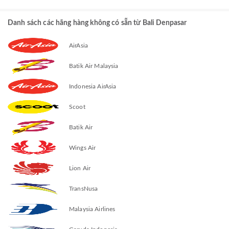
Danh sách các hãng hàng không có sẵn từ Bali Denpasar
AirAsia
Batik Air Malaysia
Indonesia AirAsia
Scoot
Batik Air
Wings Air
Lion Air
TransNusa
Malaysia Airlines