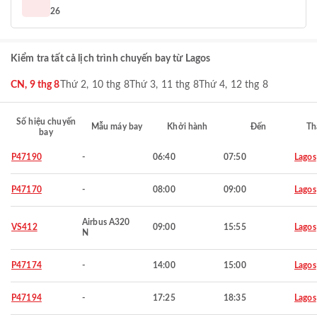
26
Kiểm tra tất cả lịch trình chuyến bay từ Lagos
CN, 9 thg 8
Thứ 2, 10 thg 8
Thứ 3, 11 thg 8
Thứ 4, 12 thg 8
Số hiệu chuyến
Mẫu máy bay
Khởi hành
Đến
Th
bay
P47190
-
06:40
07:50
Lagos
P47170
-
08:00
09:00
Lagos
Airbus A320
VS412
09:00
15:55
Lagos
N
P47174
-
14:00
15:00
Lagos
P47194
-
17:25
18:35
Lagos