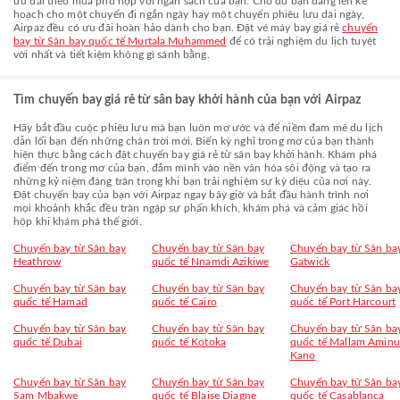
ưu đãi theo mùa phù hợp với ngân sách của bạn. Cho dù bạn đang lên kế
hoạch cho một chuyến đi ngắn ngày hay một chuyến phiêu lưu dài ngày,
Airpaz đều có ưu đãi hoàn hảo dành cho bạn. Đặt vé máy bay giá rẻ
chuyến
bay từ Sân bay quốc tế Murtala Muhammed
để có trải nghiệm du lịch tuyệt
vời nhất và tiết kiệm không gì sánh bằng.
Tìm chuyến bay giá rẻ từ sân bay khởi hành của bạn với Airpaz
Hãy bắt đầu cuộc phiêu lưu mà bạn luôn mơ ước và để niềm đam mê du lịch
dẫn lối bạn đến những chân trời mới. Biến kỳ nghỉ trong mơ của bạn thành
hiện thực bằng cách đặt chuyến bay giá rẻ từ sân bay khởi hành. Khám phá
điểm đến trong mơ của bạn, đắm mình vào nền văn hóa sôi động và tạo ra
những kỷ niệm đáng trân trọng khi bạn trải nghiệm sự kỳ diệu của nơi này.
Đặt chuyến bay của bạn với Airpaz ngay bây giờ và bắt đầu hành trình nơi
mọi khoảnh khắc đều tràn ngập sự phấn khích, khám phá và cảm giác hồi
hộp khi khám phá thế giới.
Chuyến bay từ Sân bay
Chuyến bay từ Sân bay
Chuyến bay từ Sân ba
Heathrow
quốc tế Nnamdi Azikiwe
Gatwick
Chuyến bay từ Sân bay
Chuyến bay từ Sân bay
Chuyến bay từ Sân ba
quốc tế Hamad
quốc tế Cairo
quốc tế Port Harcourt
Chuyến bay từ Sân bay
Chuyến bay từ Sân bay
Chuyến bay từ Sân ba
quốc tế Dubai
quốc tế Kotoka
quốc tế Mallam Aminu
Kano
Chuyến bay từ Sân bay
Chuyến bay từ Sân bay
Chuyến bay từ Sân ba
Sam Mbakwe
quốc tế Blaise Diagne
quốc tế Casablanca