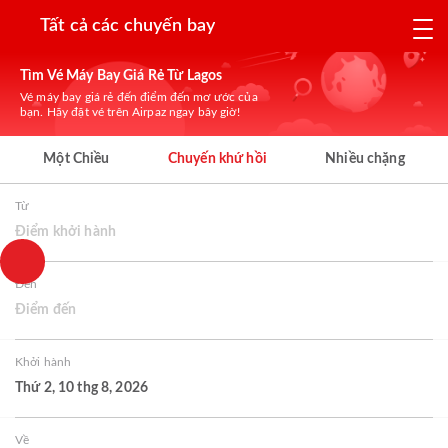
Tất cả các chuyến bay
Tìm Vé Máy Bay Giá Rẻ Từ Lagos
Vé máy bay giá rẻ đến điểm đến mơ ước của
bạn. Hãy đặt vé trên Airpaz ngay bây giờ!
Một Chiều
Chuyến khứ hồi
Nhiều chặng
Từ
Điểm khởi hành
Đến
Điểm đến
Khởi hành
Thứ 2, 10 thg 8, 2026
Về