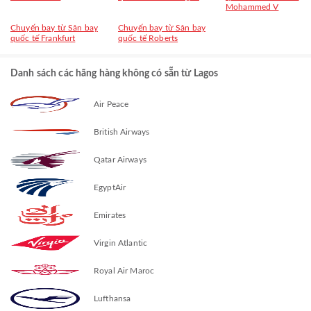
Mohammed V
Chuyến bay từ Sân bay
Chuyến bay từ Sân bay
quốc tế Frankfurt
quốc tế Roberts
Danh sách các hãng hàng không có sẵn từ Lagos
Air Peace
British Airways
Qatar Airways
EgyptAir
Emirates
Virgin Atlantic
Royal Air Maroc
Lufthansa