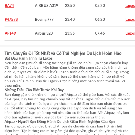
BA74
AIRBUS A319
22:50
05:20
Lagos
P47578
Boeing 777
23:40
06:20
Lagos
AF149
Airbus 320
23:55
07:45
Lagos
Tìm Chuyến Đi Tốt Nhất và Có Trải Nghiệm Du Lịch Hoàn Hảo
Bắt Đầu Hành Trình Từ Lagos
Nếu bạn đang muốn đi công tác hoặc giải trí, có nhiều lựa chọn chuyến bay
đến điểm đến của bạn. Mỗi hãng hàng không đều cung cấp các tiện nghi và
dịch vụ tuyệt vời, từ điểm bắt đầu hành trình đến điểm đến cuối cùng. Trong
số nhiều hãng hàng không có sẵn, bạn có thể chọn hãng phù hợp nhất với
nhu cầu của mình. Bay từ Lagos và tận hưởng một hành trình thoải mái và
thỏa mãn.
Những Điều Cần Biết Trước Khi Bay
Bạn đang gặp khó khăn khi lựa chọn? Airpaz có thể giúp bạn. Với các đề xuất
từ Airpaz, hãy tìm những chuyến bay tốt nhất từ Lagos đến điểm đến mơ ước
của bạn. So sánh nhiều lựa chọn khác nhau để đảm bảo bạn nhận được ưu
đãi tốt nhất. Chúng tôi cũng cung cấp các tùy chọn dịch vụ bổ sung cho
hành trình của bạn, phù hợp với nhu cầu cụ thể của bạn. Với Airpaz, hãy làm
cho trải nghiệm chuyến bay của bạn trở nên suôn sẻ và thú vị.
Airpaz - Người Bạn Đồng Hành Du Lịch Giàu Kinh Nghiệm Của Bạn
Tận dụng các ưu đãi đặc biệt từ Airpaz để chuyến đi của bạn trở nên tiết
kiệm hơn. Tận hưởng các mức giảm giá độc quyền, giá vé khuyến mại và các