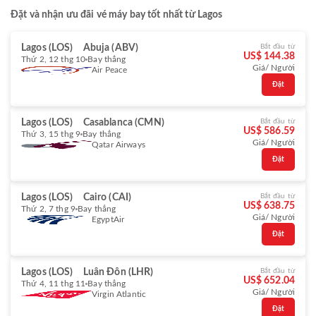
Đặt và nhận ưu đãi vé máy bay tốt nhất từ Lagos
Lagos (LOS)
Abuja (ABV)
Bắt đầu từ
US$ 144.38
Thứ 2, 12 thg 10
Bay thẳng
Giá/ Người
Air Peace
Đặt
Lagos (LOS)
Casablanca (CMN)
Bắt đầu từ
US$ 586.59
Thứ 3, 15 thg 9
Bay thẳng
Giá/ Người
Qatar Airways
Đặt
Lagos (LOS)
Cairo (CAI)
Bắt đầu từ
US$ 638.75
Thứ 2, 7 thg 9
Bay thẳng
Giá/ Người
EgyptAir
Đặt
Lagos (LOS)
Luân Đôn (LHR)
Bắt đầu từ
US$ 652.04
Thứ 4, 11 thg 11
Bay thẳng
Giá/ Người
Virgin Atlantic
Đặt