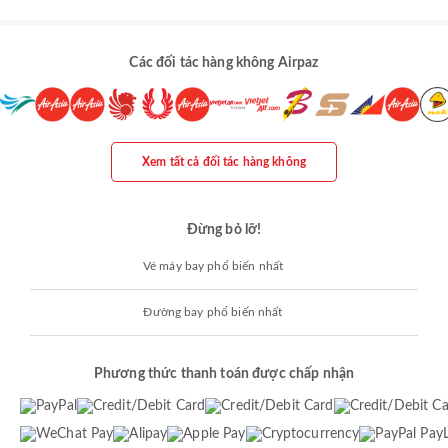
Các đối tác hàng không Airpaz
Xem tất cả đối tác hàng không
Đừng bỏ lỡ!
Vé máy bay phổ biến nhất
Đường bay phổ biến nhất
Phương thức thanh toán được chấp nhận