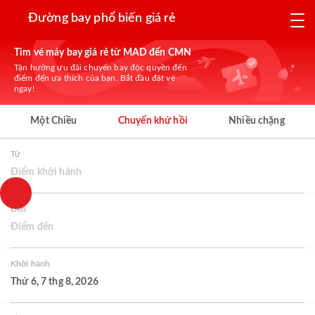
Đường bay phổ biến giá rẻ
Tìm vé máy bay giá rẻ từ MAD đến CMN
Tận hưởng ưu đãi chuyến bay độc quyền đến
điểm đến ưa thích của bạn. Bắt đầu đặt vé
ngay!
Một Chiều
Chuyến khứ hồi
Nhiều chặng
Từ
Điểm khởi hành
Đến
Điểm đến
Khởi hành
Thứ 6, 7 thg 8, 2026