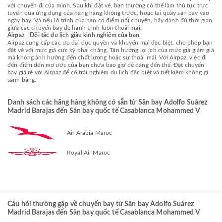
với chuyến đi của mình. Sau khi đặt vé, bạn thường có thể làm thủ tục trực
tuyến qua ứng dụng của hãng hàng không trước, hoặc tại quầy sân bay vào
ngày bay. Và nếu lộ trình của bạn có điểm nối chuyến, hãy dành đủ thời gian
giữa các chuyến bay để hành trình luôn thoải mái.
Airpaz - Đối tác du lịch giàu kinh nghiệm của bạn
Airpaz cung cấp các ưu đãi độc quyền và khuyến mại đặc biệt, cho phép bạn
đặt vé với mức giá cực kỳ phải chăng. Tận hưởng lợi ích của mức giá giảm giá
mà không ảnh hưởng đến chất lượng hoặc sự thoải mái. Với Airpaz, việc đi
đến điểm đến mơ ước của bạn chưa bao giờ dễ dàng đến thế. Đặt chuyến
bay giá rẻ với Airpaz để có trải nghiệm du lịch đặc biệt và tiết kiệm không gì
sánh bằng.
Danh sách các hãng hàng không có sẵn từ Sân bay Adolfo Suárez
Madrid Barajas đến Sân bay quốc tế Casablanca Mohammed V
Air Arabia Maroc
Royal Air Maroc
Câu hỏi thường gặp về chuyến bay từ Sân bay Adolfo Suárez
Madrid Barajas đến Sân bay quốc tế Casablanca Mohammed V