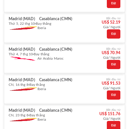
Đặt
Madrid (MAD)
Casablanca (CMN)
Bắt đầu từ
US$ 52.19
Thứ 5, 22 thg 10
Bay thẳng
Giá/ Người
Iberia
Đặt
Madrid (MAD)
Casablanca (CMN)
Bắt đầu từ
US$ 70.94
Thứ 4, 7 thg 10
Bay thẳng
Giá/ Người
Air Arabia Maroc
Đặt
Madrid (MAD)
Casablanca (CMN)
Bắt đầu từ
US$ 91.53
CN, 16 thg 8
Bay thẳng
Giá/ Người
Iberia
Đặt
Madrid (MAD)
Casablanca (CMN)
Bắt đầu từ
US$ 151.76
CN, 23 thg 8
Bay thẳng
Giá/ Người
Iberia
Đặt