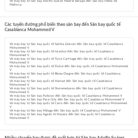
Vé máy bay từ Sân bay Adolfo Suárez Madrid Barajas đến Sân bay Palma de
Mallorca
Các tuyến đường phổ biến theo sân bay đến Sân bay quốc tế
Casablanca Mohammed V
Vé máy bay từ Sân bay quốc tế Sabiha Gokcen đến Sân bay quốc tế Casablanca
Mohammed V
Vé máy bay từ Sân bay quốc tế Istanbul đến Sân bay quốc tế Casablanca
Mohammed V
Vé máy bay từ Sân bay quốc tế Tunis Carthage đến Sân bay quốc tế Casablanca
Mohammed V
Vé máy bay từ Sân bay quốc tế Dubai đến Sân bay quốc tế Casablanca Mohammed
V
Vé máy bay từ Sân bay quốc tế Blaise Diagne đến Sân bay quốc tế Casablanca
Mohammed V
Vé máy bay từ Sân bay quốc tế Hamad đến Sân bay quốc tế Casablanca
Mohammed V
Vé máy bay từ Sân bay quốc tế Sheremetyevo đến Sân bay quốc tế Casablanca
Mohammed V
Vé máy bay từ Sân bay Pulkovo đến Sân bay quốc tế Casablanca Mohammed V
Vé máy bay từ Sân bay Paris Orly đến Sân bay quốc tế Casablanca Mohammed V
Vé máy bay từ Sân bay quốc tế Cairo đến Sân bay quốc tế Casablanca Mohammed
V
Vé máy bay từ Sân bay Málaga đến Sân bay quốc tế Casablanca Mohammed V
Vé máy bay từ Sân bay Agadir Al Massira đến Sân bay quốc tế Casablanca
Mohammed V