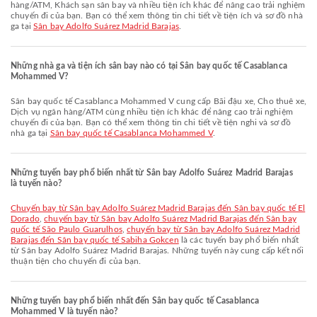
hàng/ATM, Khách sạn sân bay và nhiều tiện ích khác để nâng cao trải nghiệm
chuyến đi của bạn. Bạn có thể xem thông tin chi tiết về tiện ích và sơ đồ nhà
ga tại
Sân bay Adolfo Suárez Madrid Barajas
.
Những nhà ga và tiện ích sân bay nào có tại Sân bay quốc tế Casablanca
Mohammed V?
Sân bay quốc tế Casablanca Mohammed V cung cấp Bãi đậu xe, Cho thuê xe,
Dịch vụ ngân hàng/ATM cùng nhiều tiện ích khác để nâng cao trải nghiệm
chuyến đi của bạn. Bạn có thể xem thông tin chi tiết về tiện nghi và sơ đồ
nhà ga tại
Sân bay quốc tế Casablanca Mohammed V
.
Những tuyến bay phổ biến nhất từ Sân bay Adolfo Suárez Madrid Barajas
là tuyến nào?
chuyến bay từ Sân bay Adolfo Suárez Madrid Barajas đến Sân bay quốc tế El
Dorado
,
chuyến bay từ Sân bay Adolfo Suárez Madrid Barajas đến Sân bay
quốc tế São Paulo Guarulhos
,
chuyến bay từ Sân bay Adolfo Suárez Madrid
Barajas đến Sân bay quốc tế Sabiha Gokcen
là các tuyến bay phổ biến nhất
từ Sân bay Adolfo Suárez Madrid Barajas. Những tuyến này cung cấp kết nối
thuận tiện cho chuyến đi của bạn.
Những tuyến bay phổ biến nhất đến Sân bay quốc tế Casablanca
Mohammed V là tuyến nào?