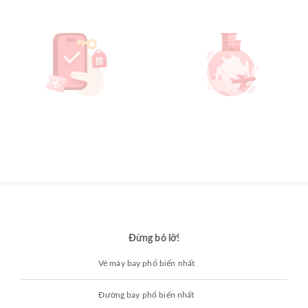
Đừng bỏ lỡ!
Vé máy bay phổ biến nhất
Đường bay phổ biến nhất