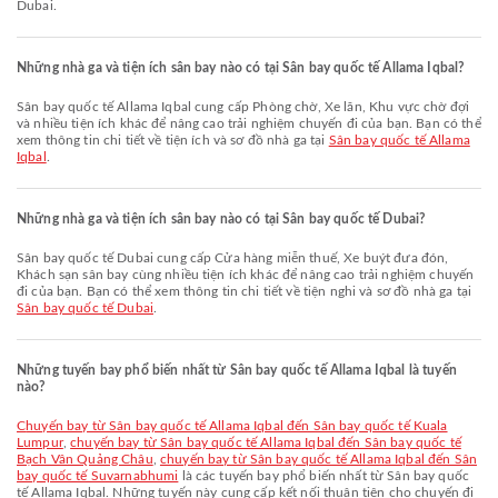
Dubai.
Những nhà ga và tiện ích sân bay nào có tại Sân bay quốc tế Allama Iqbal?
Sân bay quốc tế Allama Iqbal cung cấp Phòng chờ, Xe lăn, Khu vực chờ đợi
và nhiều tiện ích khác để nâng cao trải nghiệm chuyến đi của bạn. Bạn có thể
xem thông tin chi tiết về tiện ích và sơ đồ nhà ga tại
Sân bay quốc tế Allama
Iqbal
.
Những nhà ga và tiện ích sân bay nào có tại Sân bay quốc tế Dubai?
Sân bay quốc tế Dubai cung cấp Cửa hàng miễn thuế, Xe buýt đưa đón,
Khách sạn sân bay cùng nhiều tiện ích khác để nâng cao trải nghiệm chuyến
đi của bạn. Bạn có thể xem thông tin chi tiết về tiện nghi và sơ đồ nhà ga tại
Sân bay quốc tế Dubai
.
Những tuyến bay phổ biến nhất từ Sân bay quốc tế Allama Iqbal là tuyến
nào?
chuyến bay từ Sân bay quốc tế Allama Iqbal đến Sân bay quốc tế Kuala
Lumpur
,
chuyến bay từ Sân bay quốc tế Allama Iqbal đến Sân bay quốc tế
Bạch Vân Quảng Châu
,
chuyến bay từ Sân bay quốc tế Allama Iqbal đến Sân
bay quốc tế Suvarnabhumi
là các tuyến bay phổ biến nhất từ Sân bay quốc
tế Allama Iqbal. Những tuyến này cung cấp kết nối thuận tiện cho chuyến đi