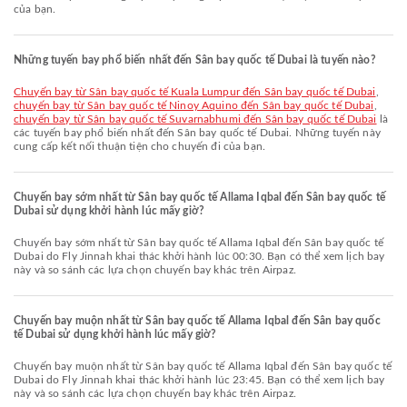
của bạn.
Những tuyến bay phổ biến nhất đến Sân bay quốc tế Dubai là tuyến nào?
chuyến bay từ Sân bay quốc tế Kuala Lumpur đến Sân bay quốc tế Dubai
,
chuyến bay từ Sân bay quốc tế Ninoy Aquino đến Sân bay quốc tế Dubai
,
chuyến bay từ Sân bay quốc tế Suvarnabhumi đến Sân bay quốc tế Dubai
là
các tuyến bay phổ biến nhất đến Sân bay quốc tế Dubai. Những tuyến này
cung cấp kết nối thuận tiện cho chuyến đi của bạn.
Chuyến bay sớm nhất từ Sân bay quốc tế Allama Iqbal đến Sân bay quốc tế
Dubai sử dụng khởi hành lúc mấy giờ?
Chuyến bay sớm nhất từ Sân bay quốc tế Allama Iqbal đến Sân bay quốc tế
Dubai do Fly Jinnah khai thác khởi hành lúc 00:30. Bạn có thể xem lịch bay
này và so sánh các lựa chọn chuyến bay khác trên Airpaz.
Chuyến bay muộn nhất từ Sân bay quốc tế Allama Iqbal đến Sân bay quốc
tế Dubai sử dụng khởi hành lúc mấy giờ?
Chuyến bay muộn nhất từ Sân bay quốc tế Allama Iqbal đến Sân bay quốc tế
Dubai do Fly Jinnah khai thác khởi hành lúc 23:45. Bạn có thể xem lịch bay
này và so sánh các lựa chọn chuyến bay khác trên Airpaz.