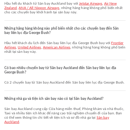
Hầu hết du khách từ Sân bay Auckland bay với
Jetstar Airways
,
Air New
Zealand
,
ANA / All Nippon Airways
, những hãng hàng không phổ biến nhất
cho các chuyến bay khởi hành tại sân bay này.
Những hãng hàng không nào phổ biến nhất cho các chuyến bay đến Sân
bay liên lục địa George Bush?
Hầu hết khách du lịch đến Sân bay liên lục địa George Bush bay với
Frontier
Airlines
,
United Airlines
,
American Airlines
, những hãng hàng không phổ biến
nhất tại sân bay này.
Có bao nhiêu chuyến bay từ Sân bay Auckland đến Sân bay liên lục địa
George Bush?
Có 2 chuyến bay từ Sân bay Auckland đến Sân bay liên lục địa George Bush.
Những nhà ga và tiện ích sân bay nào có tại Sân bay Auckland?
Sân bay Auckland cung cấp Cửa hàng miễn thuế, Phòng khám và nhà thuốc,
Taxi và nhiều tiện ích khác để nâng cao trải nghiệm chuyến đi của bạn. Bạn
có thể xem thông tin chi tiết về tiện ích và sơ đồ nhà ga tại
Sân bay
Auckland
.