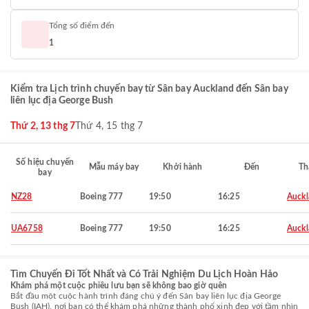
Tổng số điểm đến
1
Kiểm tra Lịch trình chuyến bay từ Sân bay Auckland đến Sân bay
liên lục địa George Bush
Thứ 2, 13 thg 7
Thứ 4, 15 thg 7
Số hiệu chuyến
Mẫu máy bay
Khởi hành
Đến
Th
bay
NZ28
Boeing 777
19:50
16:25
Auckl
UA6758
Boeing 777
19:50
16:25
Auckl
Tìm Chuyến Đi Tốt Nhất và Có Trải Nghiệm Du Lịch Hoàn Hảo
Khám phá một cuộc phiêu lưu bạn sẽ không bao giờ quên
Bắt đầu một cuộc hành trình đáng chú ý đến Sân bay liên lục địa George
Bush (IAH), nơi bạn có thể khám phá những thành phố xinh đẹp với tầm nhìn