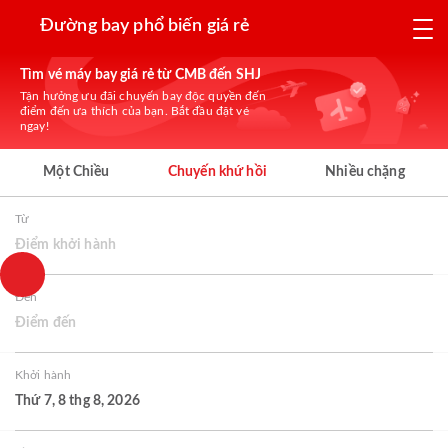
Đường bay phổ biến giá rẻ
Tìm vé máy bay giá rẻ từ CMB đến SHJ
Tận hưởng ưu đãi chuyến bay độc quyền đến
điểm đến ưa thích của bạn. Bắt đầu đặt vé
ngay!
Một Chiều
Chuyến khứ hồi
Nhiều chặng
Từ
Điểm khởi hành
Đến
Điểm đến
Khởi hành
Thứ 7, 8 thg 8, 2026