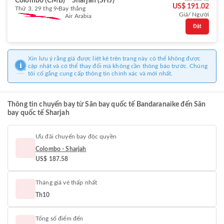
Colombo (CMB)
Sharjah (SHJ)
US$ 191.02
Thứ 3, 29 thg 9
Bay thẳng
Giá/ Người
Air Arabia
Đặt
Xin lưu ý rằng giá được liệt kê trên trang này có thể không được
cập nhật và có thể thay đổi mà không cần thông báo trước. Chúng
tôi cố gắng cung cấp thông tin chính xác và mới nhất.
Thông tin chuyến bay từ Sân bay quốc tế Bandaranaike đến Sân
bay quốc tế Sharjah
Ưu đãi chuyến bay độc quyền
Colombo - Sharjah
US$ 187.58
Tháng giá vé thấp nhất
Th10
Tổng số điểm đến