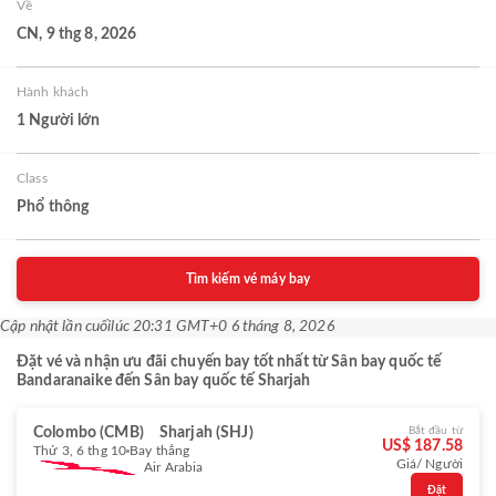
Về
CN, 9 thg 8, 2026
Hành khách
1 Người lớn
Class
Phổ thông
Tìm kiếm vé máy bay
Cập nhật lần cuối
lúc 20:31 GMT+0 6 tháng 8, 2026
Đặt vé và nhận ưu đãi chuyến bay tốt nhất từ Sân bay quốc tế
Bandaranaike đến Sân bay quốc tế Sharjah
Colombo (CMB)
Sharjah (SHJ)
Bắt đầu từ
US$ 187.58
Thứ 3, 6 thg 10
Bay thẳng
Giá/ Người
Air Arabia
Đặt