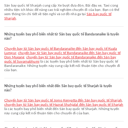
Sân bay quốc tế Sharjah cung cấp Xe buýt đưa đón, Bãi đậu xe, Taxi cùng
nhiều tiện ích khác để nâng cao trải nghiệm chuyến đi của bạn. Bạn có thể
xem thông tin chi tiết về tiện nghi và sơ đồ nhà ga tại
Sân bay quốc tế
Sharjah
.
Những tuyến bay phổ biến nhất từ Sân bay quốc tế Bandaranaike là tuyến
nào?
chuyến bay từ Sân bay quốc tế Bandaranaike đến Sân bay quốc tế Kuala
Lumpur
,
chuyến bay từ Sân bay quốc tế Bandaranaike đến Sân bay quốc tế
Don Mueang
,
chuyến bay từ Sân bay quốc tế Bandaranaike đến Sân bay
quốc tế Suvarnabhumi
là các tuyến bay phổ biến nhất từ Sân bay quốc tế
Bandaranaike. Những tuyến này cung cấp kết nối thuận tiện cho chuyến đi
của bạn.
Những tuyến bay phổ biến nhất đến Sân bay quốc tế Sharjah là tuyến
nào?
chuyến bay từ Sân bay quốc tế Jomo Kenyatta đến Sân bay quốc tế Sharjah
,
chuyến bay từ Sân bay quốc tế Hazrat Shahjalal đến Sân bay quốc tế Sharjah
là các tuyến bay phổ biến nhất đến Sân bay quốc tế Sharjah. Những tuyến
này cung cấp kết nối thuận tiện cho chuyến đi của bạn.