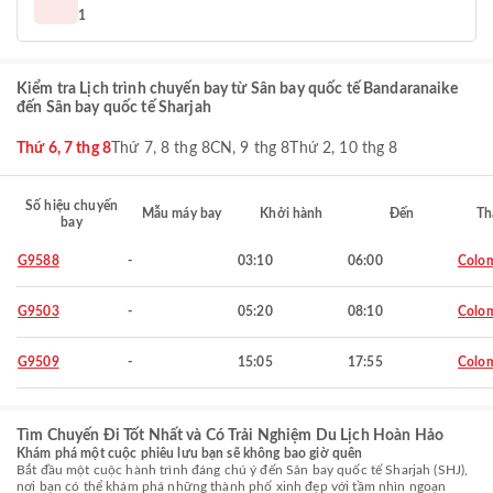
1
Kiểm tra Lịch trình chuyến bay từ Sân bay quốc tế Bandaranaike
đến Sân bay quốc tế Sharjah
Thứ 6, 7 thg 8
Thứ 7, 8 thg 8
CN, 9 thg 8
Thứ 2, 10 thg 8
Số hiệu chuyến
Mẫu máy bay
Khởi hành
Đến
Th
bay
G9588
-
03:10
06:00
Colo
G9503
-
05:20
08:10
Colo
G9509
-
15:05
17:55
Colo
Tìm Chuyến Đi Tốt Nhất và Có Trải Nghiệm Du Lịch Hoàn Hảo
Khám phá một cuộc phiêu lưu bạn sẽ không bao giờ quên
Bắt đầu một cuộc hành trình đáng chú ý đến Sân bay quốc tế Sharjah (SHJ),
nơi bạn có thể khám phá những thành phố xinh đẹp với tầm nhìn ngoạn