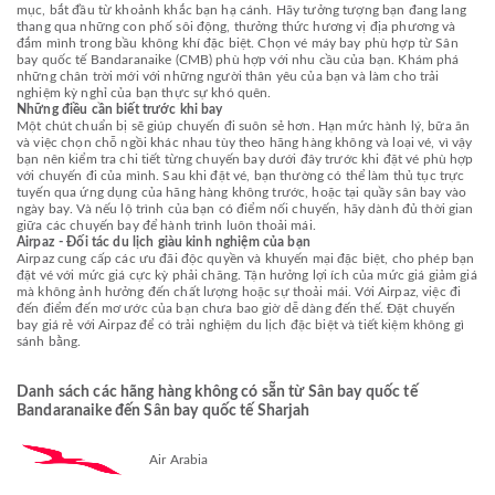
mục, bắt đầu từ khoảnh khắc bạn hạ cánh. Hãy tưởng tượng bạn đang lang
thang qua những con phố sôi động, thưởng thức hương vị địa phương và
đắm mình trong bầu không khí đặc biệt. Chọn vé máy bay phù hợp từ Sân
bay quốc tế Bandaranaike (CMB) phù hợp với nhu cầu của bạn. Khám phá
những chân trời mới với những người thân yêu của bạn và làm cho trải
nghiệm kỳ nghỉ của bạn thực sự khó quên.
Những điều cần biết trước khi bay
Một chút chuẩn bị sẽ giúp chuyến đi suôn sẻ hơn. Hạn mức hành lý, bữa ăn
và việc chọn chỗ ngồi khác nhau tùy theo hãng hàng không và loại vé, vì vậy
bạn nên kiểm tra chi tiết từng chuyến bay dưới đây trước khi đặt vé phù hợp
với chuyến đi của mình. Sau khi đặt vé, bạn thường có thể làm thủ tục trực
tuyến qua ứng dụng của hãng hàng không trước, hoặc tại quầy sân bay vào
ngày bay. Và nếu lộ trình của bạn có điểm nối chuyến, hãy dành đủ thời gian
giữa các chuyến bay để hành trình luôn thoải mái.
Airpaz - Đối tác du lịch giàu kinh nghiệm của bạn
Airpaz cung cấp các ưu đãi độc quyền và khuyến mại đặc biệt, cho phép bạn
đặt vé với mức giá cực kỳ phải chăng. Tận hưởng lợi ích của mức giá giảm giá
mà không ảnh hưởng đến chất lượng hoặc sự thoải mái. Với Airpaz, việc đi
đến điểm đến mơ ước của bạn chưa bao giờ dễ dàng đến thế. Đặt chuyến
bay giá rẻ với Airpaz để có trải nghiệm du lịch đặc biệt và tiết kiệm không gì
sánh bằng.
Danh sách các hãng hàng không có sẵn từ Sân bay quốc tế
Bandaranaike đến Sân bay quốc tế Sharjah
Air Arabia