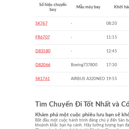
Số hiệu chuyến
Mẫu máy bay
Khởi hà
bay
SK767
-
08:20
FR6707
-
11:15
D83580
-
12:45
D82066
Boeing737800
17:30
SK1761
AIRBUS A320NEO
19:55
Tìm Chuyến Đi Tốt Nhất và C
Khám phá một cuộc phiêu lưu bạn sẽ kh
Bắt đầu một cuộc hành trình đáng chú ý đến Sân b
khoảnh khắc bạn hạ cánh. Hãy tưởng tượng bạn đan