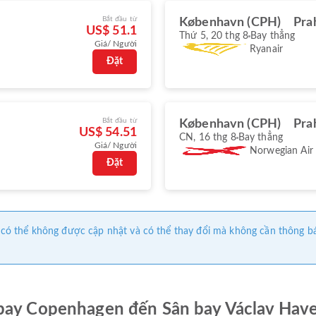
Bắt đầu từ
København (CPH)
Pra
US$ 51.1
Thứ 5, 20 thg 8
Bay thẳng
Giá/ Người
Ryanair
Đặt
Bắt đầu từ
København (CPH)
Pra
US$ 54.51
CN, 16 thg 8
Bay thẳng
Giá/ Người
Norwegian Air
Đặt
này có thể không được cập nhật và có thể thay đổi mà không cần thông b
 bay Copenhagen đến Sân bay Václav Have