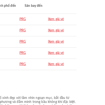
nh phố đến
Sân bay đến
PRG
Xem giá vé
PRG
Xem giá vé
PRG
Xem giá vé
PRG
Xem giá vé
PRG
Xem giá vé
ố xinh đẹp với tầm nhìn ngoạn mục, bắt đầu từ
phương và đắm mình trong bầu không khí đặc biệt.