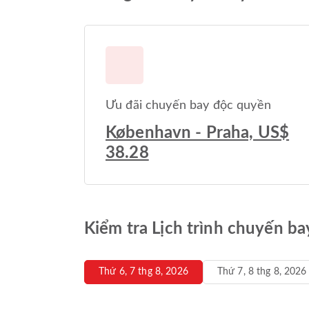
Ưu đãi chuyến bay độc quyền
København - Praha, US$
38.28
Kiểm tra Lịch trình chuyến b
Thứ 6, 7 thg 8, 2026
Thứ 7, 8 thg 8, 2026