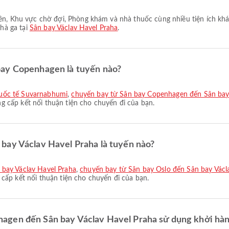
nhà ga tại
Sân bay Václav Havel Praha
.
bay Copenhagen là tuyến nào?
quốc tế Suvarnabhumi
,
chuyến bay từ Sân bay Copenhagen đến Sân bay P
 cấp kết nối thuận tiện cho chuyến đi của bạn.
bay Václav Havel Praha là tuyến nào?
 bay Václav Havel Praha
,
chuyến bay từ Sân bay Oslo đến Sân bay Václ
cấp kết nối thuận tiện cho chuyến đi của bạn.
agen đến Sân bay Václav Havel Praha sử dụng khởi hàn