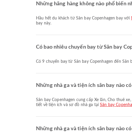
Những hãng hàng không nào phổ biến n
Hầu hết du khách từ Sân bay Copenhagen bay với
bay này.
Có bao nhiêu chuyến bay từ Sân bay Co
Có 9 chuyến bay từ Sân bay Copenhagen đến Sân b
Những nhà ga và tiện ích sân bay nào c
Sân bay Copenhagen cung cấp Xe lăn, Cho thuê xe, Dịch vụ ngân hàng/ATM và nhiều tiện ích khác để nâng cao trải nghiệm chuyến đi của bạn. Bạn có thể xem thông tin chi
tiết về tiện ích và sơ đồ nhà ga tại
Sân bay Copenh
Những nhà ga và tiện ích sân bay nào có