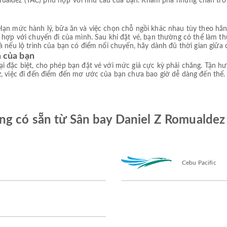
ualdez (TAC) phù hợp với nhu cầu của bạn. Khám phá những chân trời
ạn mức hành lý, bữa ăn và việc chọn chỗ ngồi khác nhau tùy theo hãng 
ù hợp với chuyến đi của mình. Sau khi đặt vé, bạn thường có thể làm 
à nếu lộ trình của bạn có điểm nối chuyến, hãy dành đủ thời gian giữa 
m của bạn
i đặc biệt, cho phép bạn đặt vé với mức giá cực kỳ phải chăng. Tận h
, việc đi đến điểm đến mơ ước của bạn chưa bao giờ dễ dàng đến thế. Đ
g có sẵn từ Sân bay Daniel Z Romualdez
Cebu Pacific