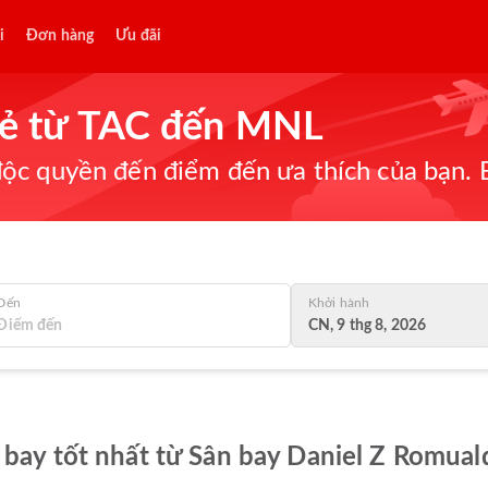
i
Đơn hàng
Ưu đãi
 rẻ từ TAC đến MNL
ộc quyền đến điểm đến ưa thích của bạn. B
Đến
Khởi hành
CN, 9 thg 8, 2026
 bay tốt nhất từ Sân bay Daniel Z Romual