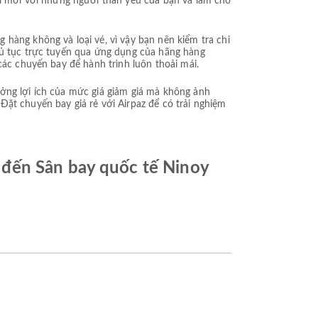
 mới với những người thân yêu của bạn và làm cho
hàng không và loại vé, vì vậy bạn nên kiểm tra chi
thủ tục trực tuyến qua ứng dụng của hãng hàng
các chuyến bay để hành trình luôn thoải mái.
ưởng lợi ích của mức giá giảm giá mà không ảnh
ặt chuyến bay giá rẻ với Airpaz để có trải nghiệm
 đến Sân bay quốc tế Ninoy