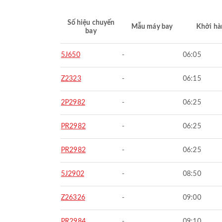
Số hiệu chuyến
Mẫu máy bay
Khởi hà
bay
5J650
-
06:05
Z2323
-
06:15
2P2982
-
06:25
PR2982
-
06:25
PR2982
-
06:25
5J2902
-
08:50
Z26326
-
09:00
PR2984
-
09:10