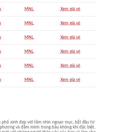
a
MNL
Xem giá vé
a
MNL
Xem giá vé
a
MNL
Xem giá vé
a
MNL
Xem giá vé
a
MNL
Xem giá vé
a
MNL
Xem giá vé
 phố xinh đẹp với tầm nhìn ngoạn mục, bắt đầu từ
phương và đắm mình trong bầu không khí đặc biệt.