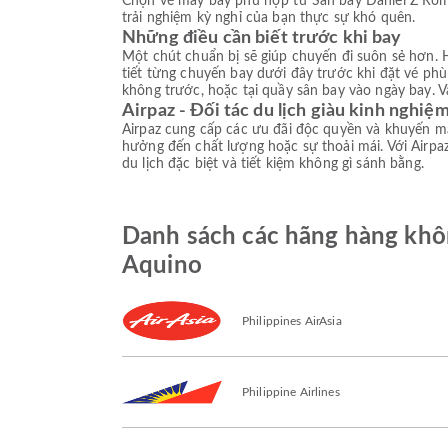
Chọn vé máy bay phù hợp từ Sân bay Daniel Z Rom
trải nghiệm kỳ nghỉ của bạn thực sự khó quên.
Những điều cần biết trước khi bay
Một chút chuẩn bị sẽ giúp chuyến đi suôn sẻ hơn. H
tiết từng chuyến bay dưới đây trước khi đặt vé ph
không trước, hoặc tại quầy sân bay vào ngày bay. V
Airpaz - Đối tác du lịch giàu kinh nghiệ
Airpaz cung cấp các ưu đãi độc quyền và khuyến mạ
hưởng đến chất lượng hoặc sự thoải mái. Với Airpaz
du lịch đặc biệt và tiết kiệm không gì sánh bằng.
Danh sách các hãng hàng khôn
Aquino
Philippines AirAsia
Philippine Airlines