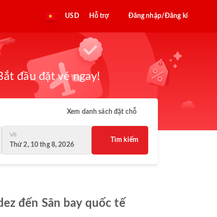
USD
Hỗ trợ
Đăng nhập/Đăng kí
ắt đầu đặt vé ngay!
Xem danh sách đặt chỗ
Về
Tìm kiếm
Thứ 2, 10 thg 8, 2026
dez đến Sân bay quốc tế