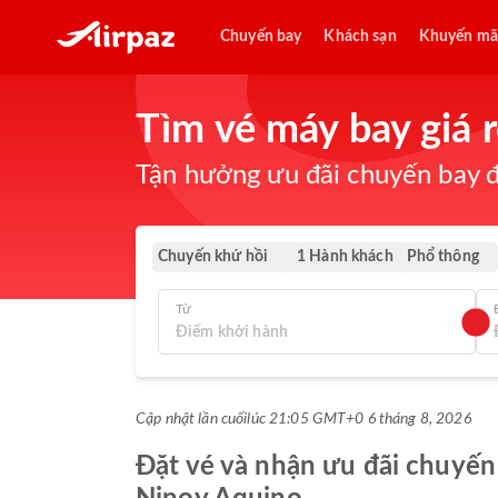
Chuyến bay
Khách sạn
Khuyến mã
Tìm vé máy bay giá
Tận hưởng ưu đãi chuyến bay đ
Chuyến khứ hồi
Phổ thông
1 Hành khách
Từ
Cập nhật lần cuối
lúc 21:05 GMT+0 6 tháng 8, 2026
Đặt vé và nhận ưu đãi chuyến