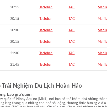
20:15
Tacloban
TAC
Manil
20:15
Tacloban
TAC
Manil
20:30
Tacloban
TAC
Manil
20:15
Tacloban
TAC
Manil
21:30
Tacloban
TAC
Manil
21:45
Tacloban
TAC
Manil
ó Trải Nghiệm Du Lịch Hoàn Hảo
ông bao giờ quên
ay quốc tế Ninoy Aquino (MNL), nơi bạn có thể khám phá những thành
g lang thang qua những con phố sôi động, thưởng thức hương vị địa 